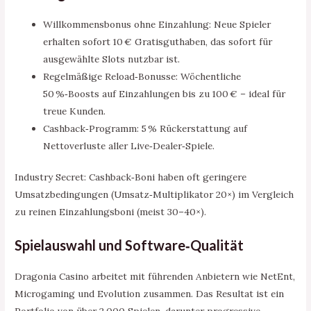
Willkommensbonus ohne Einzahlung: Neue Spieler
erhalten sofort 10 € Gratisguthaben, das sofort für
ausgewählte Slots nutzbar ist.
Regelmäßige Reload‑Bonusse: Wöchentliche
50 %‑Boosts auf Einzahlungen bis zu 100 € – ideal für
treue Kunden.
Cashback‑Programm: 5 % Rückerstattung auf
Nettoverluste aller Live‑Dealer‑Spiele.
Industry Secret: Cashback‑Boni haben oft geringere
Umsatzbedingungen (Umsatz‑Multiplikator 20×) im Vergleich
zu reinen Einzahlungsboni (meist 30–40×).
Spielauswahl und Software‑Qualität
Dragonia Casino arbeitet mit führenden Anbietern wie NetEnt,
Microgaming und Evolution zusammen. Das Resultat ist ein