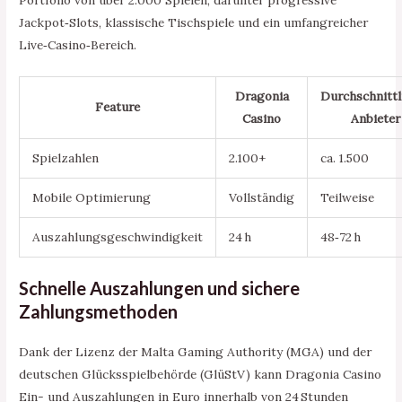
Portfolio von über 2.000 Spielen, darunter progressive
Jackpot‑Slots, klassische Tischspiele und ein umfangreicher
Live‑Casino‑Bereich.
Dragonia
Durchschnittl
Feature
Casino
Anbieter
Spielzahlen
2.100+
ca. 1.500
Mobile Optimierung
Vollständig
Teilweise
Auszahlungsgeschwindigkeit
24 h
48‑72 h
Schnelle Auszahlungen und sichere
Zahlungsmethoden
Dank der Lizenz der Malta Gaming Authority (MGA) und der
deutschen Glücksspielbehörde (GlüStV) kann Dragonia Casino
Ein- und Auszahlungen in Euro innerhalb von 24 Stunden