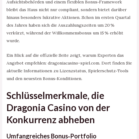
Aufsichtsbehörden und einem flexiblen Bonus‑Framework
bleibt das Haus nicht nur compliant, sondern bietet darüber
hinaus besonders lukrative Aktionen. Schon im ersten Quartal
des Jahres haben sich die Auszahlungszeiten um 20 %
verkürzt, während der Willkommensbonus um 15 % erhöht
wurde.
Ein Blick auf die offizielle Seite zeigt, warum Experten das
Angebot empfehlen: dragoniacasino-spiel.com. Dort finden Sie
aktuelle Informationen zu Lizenzstatus, Spielerschutz‑Tools
und den neuesten Bonus‑Konditionen.
Schlüsselmerkmale, die
Dragonia Casino von der
Konkurrenz abheben
Umfangreiches Bonus‑Portfolio