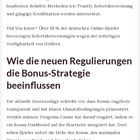
bearbeiten. Beliebte Methoden wie Trustly, Sofortüberweisung
und gängige Kreditkarten werden unterstützt.
Did You Know? Über 85 % der deutschen Online‑Spieler
bevorzugen Sofortüberweisungen wegen der sofortigen
Verfügbarkeit von Geldern.
Wie die neuen Regulierungen
die Bonus‑Strategie
beeinflussen
Die aktuelle Gesetzeslage schreibt vor, dass Bonus‑Angebote
transparent und mit klaren Umsatzbedingungen präsentiert
werden müssen. Dragonia Casino hat darauf reagiert, indem es
ein Bonus‑Dashboard auf der Startseite integriert hat. Dort
sehen Spieler sofort die Höhe des Bonus, den maximalen