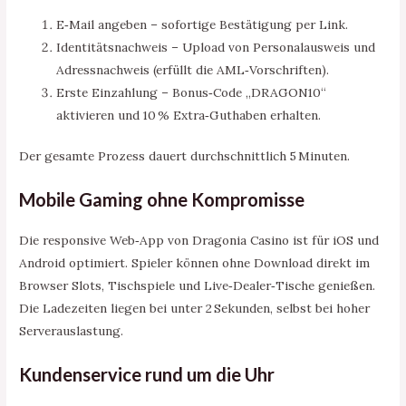
E‑Mail angeben – sofortige Bestätigung per Link.
Identitätsnachweis – Upload von Personalausweis und
Adressnachweis (erfüllt die AML‑Vorschriften).
Erste Einzahlung – Bonus‑Code „DRAGON10“
aktivieren und 10 % Extra‑Guthaben erhalten.
Der gesamte Prozess dauert durchschnittlich 5 Minuten.
Mobile Gaming ohne Kompromisse
Die responsive Web‑App von Dragonia Casino ist für iOS und
Android optimiert. Spieler können ohne Download direkt im
Browser Slots, Tischspiele und Live‑Dealer‑Tische genießen.
Die Ladezeiten liegen bei unter 2 Sekunden, selbst bei hoher
Serverauslastung.
Kundenservice rund um die Uhr