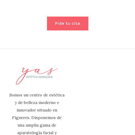
Pide tu cita
Somos un centro de estética
y de belleza moderno e
innovador situado en
Figueres. Disponemos de
una amplia gama de
aparatología facial y