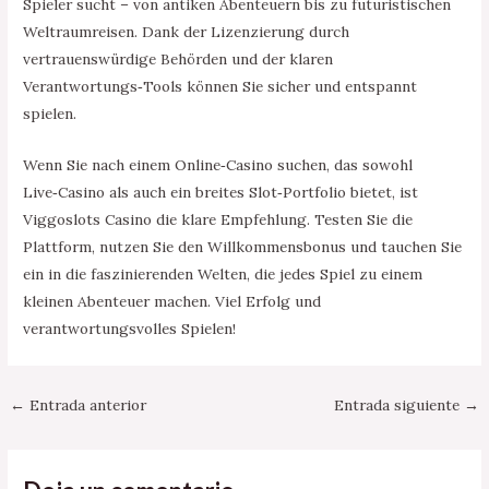
Spieler sucht – von antiken Abenteuern bis zu futuristischen
Weltraumreisen. Dank der Lizenzierung durch
vertrauenswürdige Behörden und der klaren
Verantwortungs‑Tools können Sie sicher und entspannt
spielen.
Wenn Sie nach einem Online‑Casino suchen, das sowohl
Live‑Casino als auch ein breites Slot‑Portfolio bietet, ist
Viggoslots Casino die klare Empfehlung. Testen Sie die
Plattform, nutzen Sie den Willkommensbonus und tauchen Sie
ein in die faszinierenden Welten, die jedes Spiel zu einem
kleinen Abenteuer machen. Viel Erfolg und
verantwortungsvolles Spielen!
←
Entrada anterior
Entrada siguiente
→