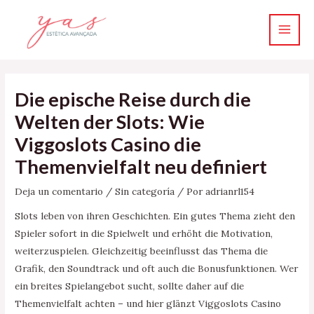
Ir
Main
al
Men
contenido
Die epische Reise durch die
Welten der Slots: Wie
Viggoslots Casino die
Themenvielfalt neu definiert
Deja un comentario
/
Sin categoría
/ Por
adrianrl154
Slots leben von ihren Geschichten. Ein gutes Thema zieht den
Spieler sofort in die Spielwelt und erhöht die Motivation,
weiterzuspielen. Gleichzeitig beeinflusst das Thema die
Grafik, den Soundtrack und oft auch die Bonusfunktionen. Wer
ein breites Spielangebot sucht, sollte daher auf die
Themenvielfalt achten – und hier glänzt Viggoslots Casino