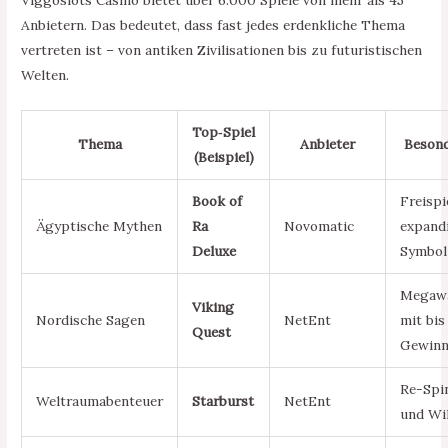
Anbietern. Das bedeutet, dass fast jedes erdenkliche Thema
vertreten ist – von antiken Zivilisationen bis zu futuristischen
Welten.
Top‑Spiel
Thema
Anbieter
Besond
(Beispiel)
Book of
Freispi
Ägyptische Mythen
Ra
Novomatic
expand
Deluxe
Symbol
Megawa
Viking
Nordische Sagen
NetEnt
mit bis
Quest
Gewinn
Re-Spi
Weltraumabenteuer
Starburst
NetEnt
und Wi