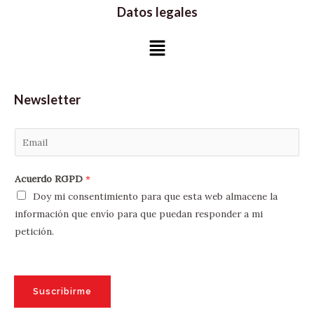
Datos legales
Menú
Newsletter
E
m
a
Acuerdo RGPD
*
i
Doy mi consentimiento para que esta web almacene la
l
información que envío para que puedan responder a mi
*
petición.
Suscribirme