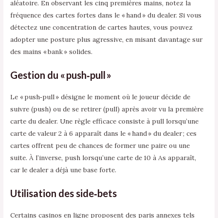
aléatoire. En observant les cinq premières mains, notez la
fréquence des cartes fortes dans le « hand » du dealer. Si vous
détectez une concentration de cartes hautes, vous pouvez
adopter une posture plus agressive, en misant davantage sur
des mains « bank » solides.
Gestion du « push‑pull »
Le « push‑pull » désigne le moment où le joueur décide de
suivre (push) ou de se retirer (pull) après avoir vu la première
carte du dealer. Une règle efficace consiste à pull lorsqu’une
carte de valeur 2 à 6 apparaît dans le « hand » du dealer ; ces
cartes offrent peu de chances de former une paire ou une
suite. À l’inverse, push lorsqu’une carte de 10 à As apparaît,
car le dealer a déjà une base forte.
Utilisation des side‑bets
Certains casinos en ligne proposent des paris annexes tels