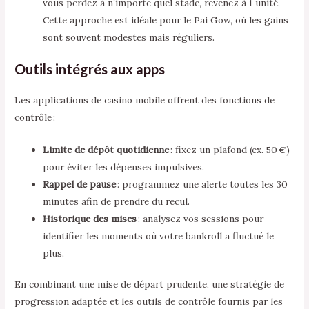
vous perdez à n’importe quel stade, revenez à 1 unité.
Cette approche est idéale pour le Pai Gow, où les gains
sont souvent modestes mais réguliers.
Outils intégrés aux apps
Les applications de casino mobile offrent des fonctions de
contrôle :
Limite de dépôt quotidienne
: fixez un plafond (ex. 50 €)
pour éviter les dépenses impulsives.
Rappel de pause
: programmez une alerte toutes les 30
minutes afin de prendre du recul.
Historique des mises
: analysez vos sessions pour
identifier les moments où votre bankroll a fluctué le
plus.
En combinant une mise de départ prudente, une stratégie de
progression adaptée et les outils de contrôle fournis par les