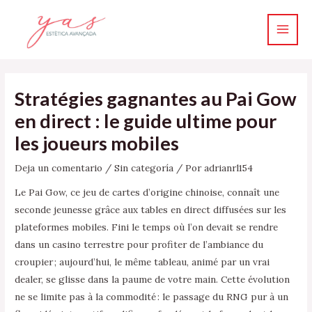
Ir
Main
al
Men
contenido
Stratégies gagnantes au Pai Gow
en direct : le guide ultime pour
les joueurs mobiles
Deja un comentario
/
Sin categoría
/ Por
adrianrl154
Le Pai Gow, ce jeu de cartes d’origine chinoise, connaît une
seconde jeunesse grâce aux tables en direct diffusées sur les
plateformes mobiles. Fini le temps où l’on devait se rendre
dans un casino terrestre pour profiter de l’ambiance du
croupier ; aujourd’hui, le même tableau, animé par un vrai
dealer, se glisse dans la paume de votre main. Cette évolution
ne se limite pas à la commodité : le passage du RNG pur à un