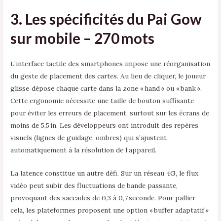
3. Les spécificités du Pai Gow
sur mobile – 270 mots
L’interface tactile des smartphones impose une réorganisation
du geste de placement des cartes. Au lieu de cliquer, le joueur
glisse‑dépose chaque carte dans la zone « hand » ou « bank ».
Cette ergonomie nécessite une taille de bouton suffisante
pour éviter les erreurs de placement, surtout sur les écrans de
moins de 5,5 in. Les développeurs ont introduit des repères
visuels (lignes de guidage, ombres) qui s’ajustent
automatiquement à la résolution de l’appareil.
La latence constitue un autre défi. Sur un réseau 4G, le flux
vidéo peut subir des fluctuations de bande passante,
provoquant des saccades de 0,3 à 0,7 seconde. Pour pallier
cela, les plateformes proposent une option « buffer adaptatif »