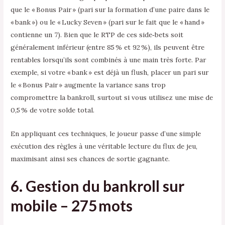
que le « Bonus Pair » (pari sur la formation d’une paire dans le
« bank ») ou le « Lucky Seven » (pari sur le fait que le « hand »
contienne un 7). Bien que le RTP de ces side‑bets soit
généralement inférieur (entre 85 % et 92 %), ils peuvent être
rentables lorsqu’ils sont combinés à une main très forte. Par
exemple, si votre « bank » est déjà un flush, placer un pari sur
le « Bonus Pair » augmente la variance sans trop
compromettre la bankroll, surtout si vous utilisez une mise de
0,5 % de votre solde total.
En appliquant ces techniques, le joueur passe d’une simple
exécution des règles à une véritable lecture du flux de jeu,
maximisant ainsi ses chances de sortie gagnante.
6. Gestion du bankroll sur
mobile – 275 mots