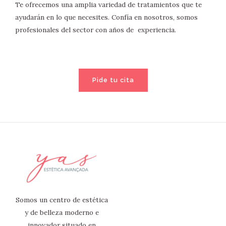
Te ofrecemos una amplia variedad de tratamientos que te
ayudarán en lo que necesites. Confía en nosotros, somos
profesionales del sector con años de experiencia.
Pide tu cita
Somos un centro de estética
y de belleza moderno e
innovador situado en