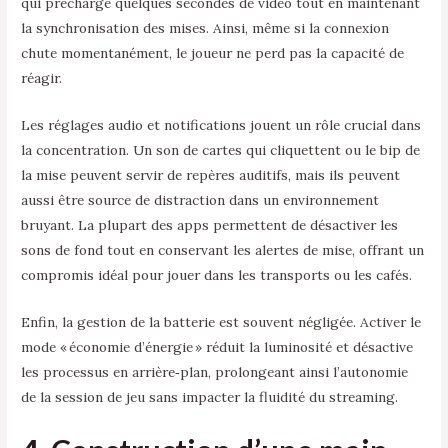
qui précharge quelques secondes de vidéo tout en maintenant
la synchronisation des mises. Ainsi, même si la connexion
chute momentanément, le joueur ne perd pas la capacité de
réagir.
Les réglages audio et notifications jouent un rôle crucial dans
la concentration. Un son de cartes qui cliquettent ou le bip de
la mise peuvent servir de repères auditifs, mais ils peuvent
aussi être source de distraction dans un environnement
bruyant. La plupart des apps permettent de désactiver les
sons de fond tout en conservant les alertes de mise, offrant un
compromis idéal pour jouer dans les transports ou les cafés.
Enfin, la gestion de la batterie est souvent négligée. Activer le
mode « économie d’énergie » réduit la luminosité et désactive
les processus en arrière‑plan, prolongeant ainsi l’autonomie
de la session de jeu sans impacter la fluidité du streaming.