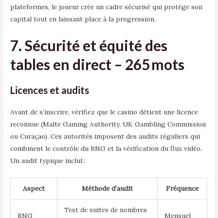
plateformes, le joueur crée un cadre sécurisé qui protège son
capital tout en laissant place à la progression.
7. Sécurité et équité des
tables en direct – 265 mots
Licences et audits
Avant de s’inscrire, vérifiez que le casino détient une licence
reconnue (Malte Gaming Authority, UK Gambling Commission
ou Curaçao). Ces autorités imposent des audits réguliers qui
combinent le contrôle du RNG et la vérification du flux vidéo.
Un audit typique inclut :
Aspect
Méthode d’audit
Fréquence
Test de suites de nombres
RNG
Mensuel