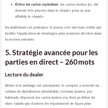
Évitez les cartes orphelines
: les cartes isolées (ex. 2♦)
doivent être placées dans le « bank » pour ne pas
affaiblir le « hand ».
En maîtrisant ces principes, le joueur crée une base solide qui
facilite l’application de stratégies plus avancées décrites dans
la section suivante.
5. Stratégie avancée pour les
parties en direct – 260 mots
Lecture du dealer
Même si le mélange est automatisé, le croupier a souvent un
rythme de distribution identifiable. Certains dealers, par
habitude, déposent les cartes hautes (As, Roi) au début du
shoe, tandis que d’autres les répartissent de façon plus