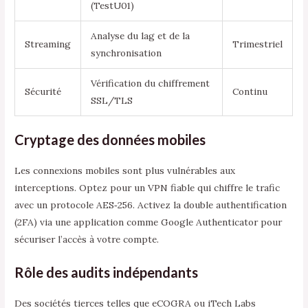
(TestU01)
Analyse du lag et de la
Streaming
Trimestriel
synchronisation
Vérification du chiffrement
Sécurité
Continu
SSL/TLS
Cryptage des données mobiles
Les connexions mobiles sont plus vulnérables aux
interceptions. Optez pour un VPN fiable qui chiffre le trafic
avec un protocole AES‑256. Activez la double authentification
(2FA) via une application comme Google Authenticator pour
sécuriser l’accès à votre compte.
Rôle des audits indépendants
Des sociétés tierces telles que eCOGRA ou iTech Labs