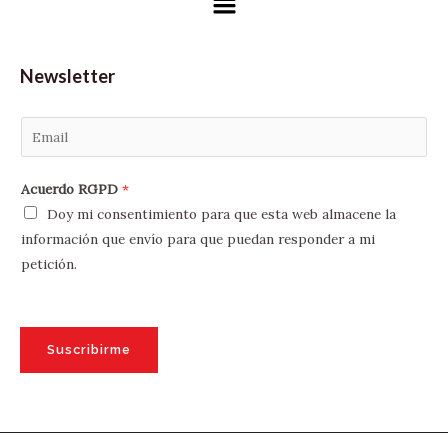
Newsletter
E
m
a
Acuerdo RGPD
*
i
Doy mi consentimiento para que esta web almacene la
l
información que envío para que puedan responder a mi
*
petición.
Suscribirme