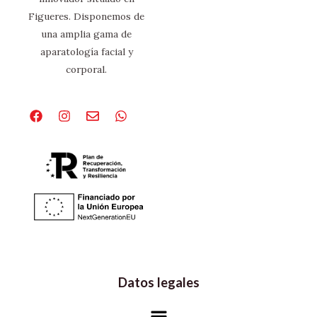
Figueres. Disponemos de
una amplia gama de
aparatología facial y
corporal.
Facebook
Instagram
Envelope
Whatsapp
Datos legales
Menú