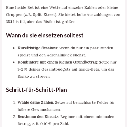
Eine Inside‑Bet ist eine Wette auf einzelne Zahlen oder kleine
Gruppen (z. B. Split, Street). Sie bietet hohe Auszahlungen von
35:1 bis 11:1, aber das Risiko ist größer.
Wann du sie einsetzen solltest
Kurzfristige Sessions
: Wenn du nur ein paar Runden
spielst und den Adrenalinkick suchst.
Kombiniere mit einem kleinen Grundbetrag
: Setze nur
1–2 % deines Gesamtbudgets auf Inside‑Bets, um das
Risiko zu streuen.
Schritt‑für‑Schritt‑Plan
Wähle deine Zahlen
: Setze auf benachbarte Felder für
höhere Gewinnchancen.
Bestimme den Einsatz
: Beginne mit einem minimalen
Betrag, z. B. 0,10 € pro Zahl.