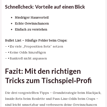
Schnellcheck: Vorteile auf einen Blick
Niedriger Hausvorteil
Echte Gewinnchancen
Einfach zu verstehen
Bullet List – Häufige Fehler beim Craps:
– • Zu viele „Proposition Bets“ setzen
– • Keine Odds hinzufügen
– • Bankroll nicht anpassen
Fazit: Mit den richtigen
Tricks zum Tischspiel‑Profi
Die drei vorgestellten Tipps – Grundstrategie beim Blackjack,
Inside‑Bets beim Roulette und Pass‑Line‑Odds beim Craps –
sind leicht umsetzbar und verbessern deine Gewinnchancen