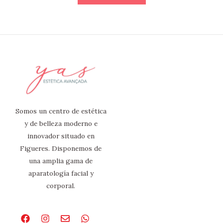
Somos un centro de estética
y de belleza moderno e
innovador situado en
Figueres. Disponemos de
una amplia gama de
aparatología facial y
corporal.
Facebook
Instagram
Envelope
Whatsapp