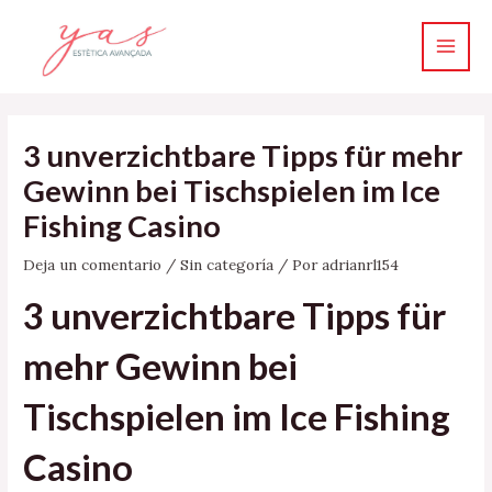
Ir
Main
al
Men
contenido
3 unverzichtbare Tipps für mehr
Gewinn bei Tischspielen im Ice
Fishing Casino
Deja un comentario
/
Sin categoría
/ Por
adrianrl154
3 unverzichtbare Tipps für
mehr Gewinn bei
Tischspielen im Ice Fishing
Casino