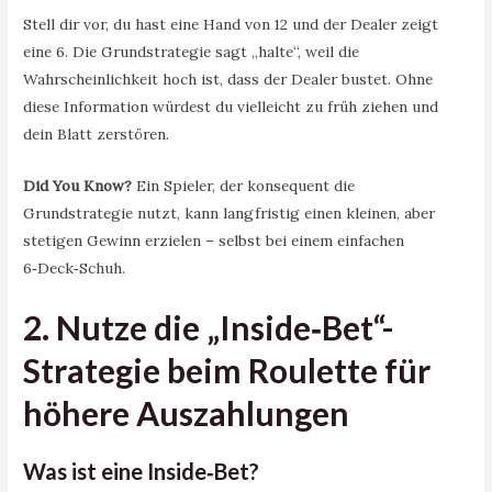
Stell dir vor, du hast eine Hand von 12 und der Dealer zeigt
eine 6. Die Grundstrategie sagt „halte“, weil die
Wahrscheinlichkeit hoch ist, dass der Dealer bustet. Ohne
diese Information würdest du vielleicht zu früh ziehen und
dein Blatt zerstören.
Did You Know?
Ein Spieler, der konsequent die
Grundstrategie nutzt, kann langfristig einen kleinen, aber
stetigen Gewinn erzielen – selbst bei einem einfachen
6‑Deck‑Schuh.
2. Nutze die „Inside‑Bet“-
Strategie beim Roulette für
höhere Auszahlungen
Was ist eine Inside‑Bet?