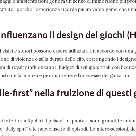
rsonaggi e ambientazioni genera un senso di immersione più pro
ratuito”, perché l’esperienza ricorda più un video‑game che un
influenzano il design dei giochi (
 visivi e sonori possono essere utilizzati. Un accordo con una
one di violenza o sulla durata delle clip, costringendo i desig
ini di royalty influenzano il budget di sviluppo: titoli con li
costo della licenza e per mantenere l’interesse dei giocatori.
ile‑first” nella fruizione di questi
nferiori a 6 pollici. I pulsanti di puntata sono grandi, le anim
e “daily spin” o le nuove uscite di episodi. Le micro‑sessioni, d