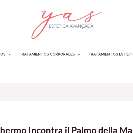
DOS
TRATAMIENTOS CORPORALES
TRATAMIENTOS ESTÉT
hermo Incontra il Palmo della Ma