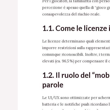
Per i giocatori, la familiarità con pe
percezione è spesso quella di “gioco g
consapevolezza del rischio reale.
1.1. Come le licenze 
Le licenze determinano quali elementi
imporre restrizioni sulla rappresentazi
comunque riconoscibili. Inoltre, i term
elevati (es. 96,5 %) per compensare il 
1.2. Il ruolo del “mob
parole
Le UI/UX sono ottimizzate per schermi i
batteria e le notifiche push ricordano l