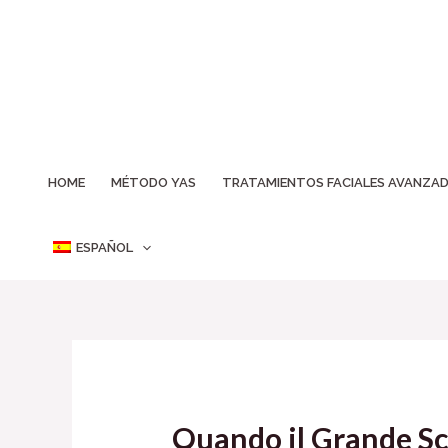
Ir
al
contenido
HOME
MÉTODO YAS
TRATAMIENTOS FACIALES AVANZA
ESPAÑOL
Quando il Grande Sc