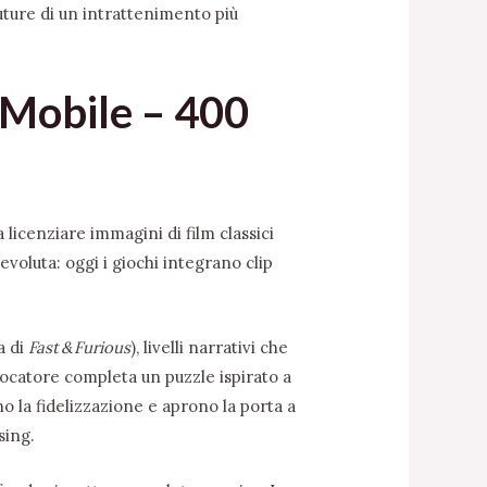
future di un intrattenimento più
ò Mobile – 400
licenziare immagini di film classici
evoluta: oggi i giochi integrano clip
a di
Fast & Furious
), livelli narrativi che
giocatore completa un puzzle ispirato a
o la fidelizzazione e aprono la porta a
sing.