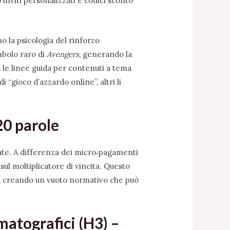
inviti personalizzati e codici sconto
o la psicologia del rinforzo
mbolo raro di
Avengers
, generando la
a le linee guida per contenuti a tema
“gioco d’azzardo online”, altri li
20 parole
rate. A differenza dei micro‑pagamenti
 sul moltiplicatore di vincita. Questo
rdo, creando un vuoto normativo che può
matografici (H3) –