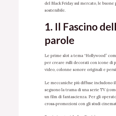
del Black Friday sul mercato, le buone 
sostenibile.
1. Il Fascino d
parole
Le prime slot a tema “Hollywood” compar
per creare rulli decorati con icone di p
video, colonne sonore originali e persi
Le meccaniche più diffuse includono il
seguono la trama di una serie TV (co
un film di fantascienza. Per gli operat
cross‑promozioni con gli studi cinema