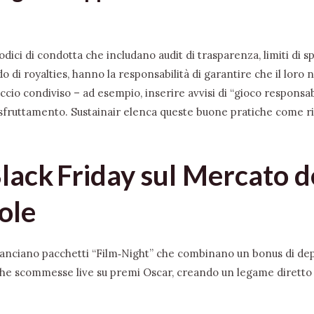
dici di condotta che includano audit di trasparenza, limiti di s
o di royalties, hanno la responsabilità di garantire che il lo
ccio condiviso – ad esempio, inserire avvisi di “gioco responsa
di sfruttamento. Sustainair elenca queste buone pratiche come r
Black Friday sul Mercato d
ole
 lanciano pacchetti “Film‑Night” che combinano un bonus di depos
e scommesse live su premi Oscar, creando un legame diretto tra