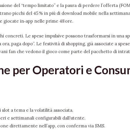
ssione del “tempo limitato” e la paura di perdere l’offerta (FO
ostrano picchi del 45 % in più di download mobile nella settimana
 giocate in‑app nelle prime 48 ore.
chi concreti. Le spese impulsive possono trasformarsi in una s
ra, paga dopo”. Le festività di shopping, già associate a spese 
ovani fan che vedono il gioco come parte del pacchetto di intra
he per Operatori e Consu
lot a tema e la volatilità associata.
ri e settimanali configurabili dall’utente.
ione direttamente nell’app, con conferma via SMS.