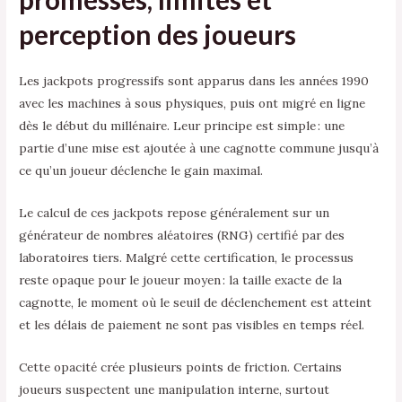
perception des joueurs
Les jackpots progressifs sont apparus dans les années 1990
avec les machines à sous physiques, puis ont migré en ligne
dès le début du millénaire. Leur principe est simple : une
partie d’une mise est ajoutée à une cagnotte commune jusqu’à
ce qu’un joueur déclenche le gain maximal.
Le calcul de ces jackpots repose généralement sur un
générateur de nombres aléatoires (RNG) certifié par des
laboratoires tiers. Malgré cette certification, le processus
reste opaque pour le joueur moyen : la taille exacte de la
cagnotte, le moment où le seuil de déclenchement est atteint
et les délais de paiement ne sont pas visibles en temps réel.
Cette opacité crée plusieurs points de friction. Certains
joueurs suspectent une manipulation interne, surtout