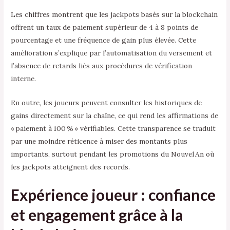
Les chiffres montrent que les jackpots basés sur la blockchain
offrent un taux de paiement supérieur de 4 à 8 points de
pourcentage et une fréquence de gain plus élevée. Cette
amélioration s’explique par l’automatisation du versement et
l’absence de retards liés aux procédures de vérification
interne.
En outre, les joueurs peuvent consulter les historiques de
gains directement sur la chaîne, ce qui rend les affirmations de
« paiement à 100 % » vérifiables. Cette transparence se traduit
par une moindre réticence à miser des montants plus
importants, surtout pendant les promotions du Nouvel An où
les jackpots atteignent des records.
Expérience joueur : confiance
et engagement grâce à la