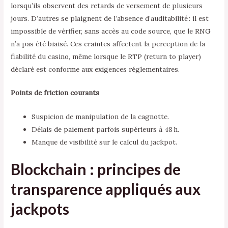
lorsqu’ils observent des retards de versement de plusieurs
jours. D’autres se plaignent de l’absence d’auditabilité : il est
impossible de vérifier, sans accès au code source, que le RNG
n’a pas été biaisé. Ces craintes affectent la perception de la
fiabilité du casino, même lorsque le RTP (return to player)
déclaré est conforme aux exigences réglementaires.
Points de friction courants
Suspicion de manipulation de la cagnotte.
Délais de paiement parfois supérieurs à 48 h.
Manque de visibilité sur le calcul du jackpot.
Blockchain : principes de
transparence appliqués aux
jackpots