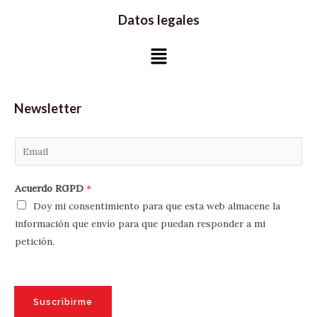
Datos legales
Menú
Newsletter
E
m
a
Acuerdo RGPD
*
i
Doy mi consentimiento para que esta web almacene la
l
información que envío para que puedan responder a mi
*
petición.
Suscribirme