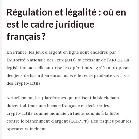
Régulation et légalité : où en
est le cadre juridique
français ?
En France, les jeux d’argent en ligne sont encadrés par
l’Autorité Nationale des Jeux (ANJ), successeur de l’ARJEL. La
législation actuelle autorise les opérateurs agréés à proposer
des jeux de hasard en euros, mais elle reste prudente vis‑à‑vis
des crypto‑actifs.
Actuellement, les plateformes qui utilisent la blockchain
doivent obtenir une licence française et déclarer les
crypto‑actifs comme monnaie virtuelle, soumis à la lutte
contre le blanchiment d’argent (LCB/FT). Les risques pour les
opérateurs incluent :