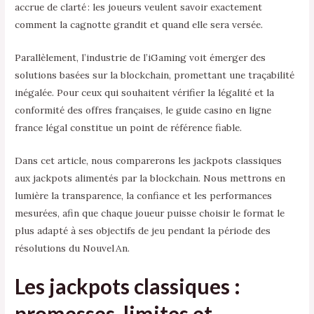
accrue de clarté : les joueurs veulent savoir exactement
comment la cagnotte grandit et quand elle sera versée.
Parallèlement, l’industrie de l’iGaming voit émerger des
solutions basées sur la blockchain, promettant une traçabilité
inégalée. Pour ceux qui souhaitent vérifier la légalité et la
conformité des offres françaises, le guide
casino en ligne
france légal
constitue un point de référence fiable.
Dans cet article, nous comparerons les jackpots classiques
aux jackpots alimentés par la blockchain. Nous mettrons en
lumière la transparence, la confiance et les performances
mesurées, afin que chaque joueur puisse choisir le format le
plus adapté à ses objectifs de jeu pendant la période des
résolutions du Nouvel An.
Les jackpots classiques :
promesses, limites et