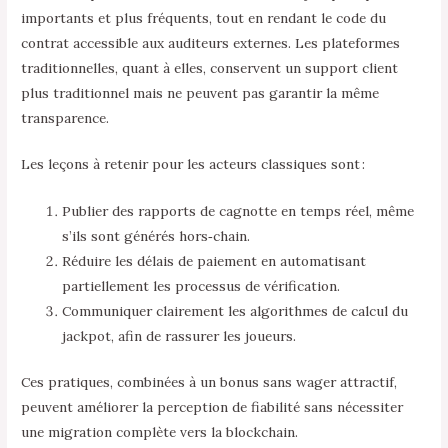
importants et plus fréquents, tout en rendant le code du
contrat accessible aux auditeurs externes. Les plateformes
traditionnelles, quant à elles, conservent un support client
plus traditionnel mais ne peuvent pas garantir la même
transparence.
Les leçons à retenir pour les acteurs classiques sont :
Publier des rapports de cagnotte en temps réel, même
s’ils sont générés hors‑chain.
Réduire les délais de paiement en automatisant
partiellement les processus de vérification.
Communiquer clairement les algorithmes de calcul du
jackpot, afin de rassurer les joueurs.
Ces pratiques, combinées à un bonus sans wager attractif,
peuvent améliorer la perception de fiabilité sans nécessiter
une migration complète vers la blockchain.