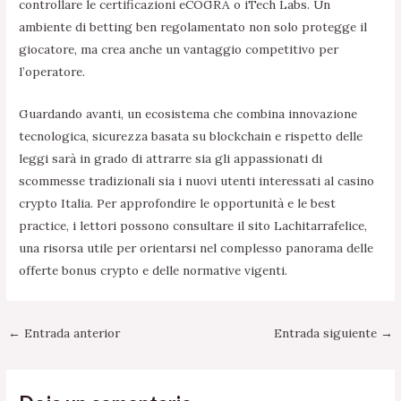
controllare le certificazioni eCOGRA o iTech Labs. Un
ambiente di betting ben regolamentato non solo protegge il
giocatore, ma crea anche un vantaggio competitivo per
l’operatore.
Guardando avanti, un ecosistema che combina innovazione
tecnologica, sicurezza basata su blockchain e rispetto delle
leggi sarà in grado di attrarre sia gli appassionati di
scommesse tradizionali sia i nuovi utenti interessati al casino
crypto Italia. Per approfondire le opportunità e le best
practice, i lettori possono consultare il sito Lachitarrafelice,
una risorsa utile per orientarsi nel complesso panorama delle
offerte bonus crypto e delle normative vigenti.
←
Entrada anterior
Entrada siguiente
→