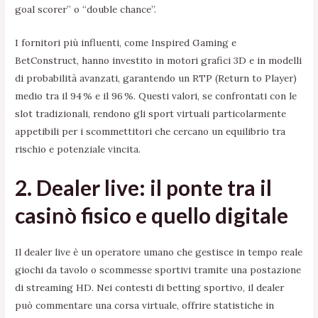
goal scorer” o “double chance”.
I fornitori più influenti, come Inspired Gaming e
BetConstruct, hanno investito in motori grafici 3D e in modelli
di probabilità avanzati, garantendo un RTP (Return to Player)
medio tra il 94 % e il 96 %. Questi valori, se confrontati con le
slot tradizionali, rendono gli sport virtuali particolarmente
appetibili per i scommettitori che cercano un equilibrio tra
rischio e potenziale vincita.
2. Dealer live: il ponte tra il
casinò fisico e quello digitale
Il dealer live è un operatore umano che gestisce in tempo reale
giochi da tavolo o scommesse sportivi tramite una postazione
di streaming HD. Nei contesti di betting sportivo, il dealer
può commentare una corsa virtuale, offrire statistiche in