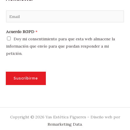
E
m
a
Acuerdo RGPD
*
i
Doy mi consentimiento para que esta web almacene la
l
información que envío para que puedan responder a mi
*
petición.
Suscribirme
Copyright © 2026 Yas Estètica Figueres - Diseño web por
Remarketing Data
.