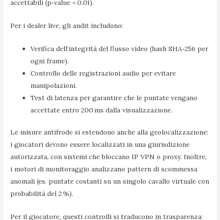
accettabili (p‑value < 0.01).
Per i dealer live, gli audit includono:
Verifica dell’integrità del flusso video (hash SHA‑256 per
ogni frame).
Controllo delle registrazioni audio per evitare
manipolazioni.
Test di latenza per garantire che le puntate vengano
accettate entro 200 ms dalla visualizzazione.
Le misure antifrode si estendono anche alla geolocalizzazione:
i giocatori devono essere localizzati in una giurisdizione
autorizzata, con sistemi che bloccano IP VPN o proxy. Inoltre,
i motori di monitoraggio analizzano pattern di scommessa
anomali (es. puntate costanti su un singolo cavallo virtuale con
probabilità del 2 %).
Per il giocatore, questi controlli si traducono in trasparenza: