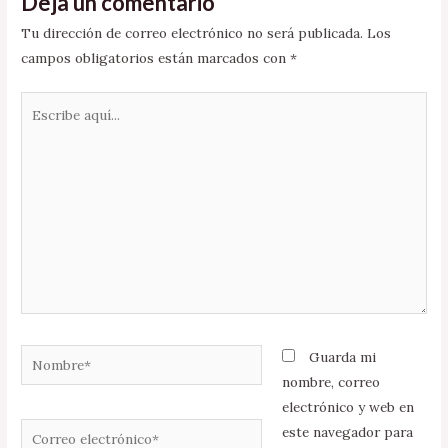
Deja un comentario
Tu dirección de correo electrónico no será publicada.
Los
campos obligatorios están marcados con
*
Escribe
aquí...
Nombre*
Guarda mi
nombre, correo
electrónico y web en
Correo
este navegador para