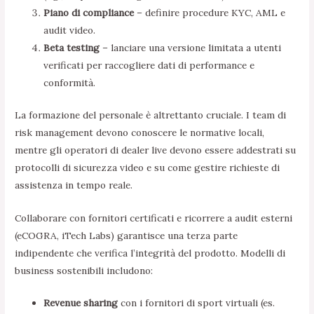
Piano di compliance
– definire procedure KYC, AML e
audit video.
Beta testing
– lanciare una versione limitata a utenti
verificati per raccogliere dati di performance e
conformità.
La formazione del personale è altrettanto cruciale. I team di
risk management devono conoscere le normative locali,
mentre gli operatori di dealer live devono essere addestrati su
protocolli di sicurezza video e su come gestire richieste di
assistenza in tempo reale.
Collaborare con fornitori certificati e ricorrere a audit esterni
(eCOGRA, iTech Labs) garantisce una terza parte
indipendente che verifica l’integrità del prodotto. Modelli di
business sostenibili includono:
Revenue sharing
con i fornitori di sport virtuali (es.