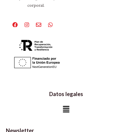
corporal.
Facebook
Instagram
Envelope
Whatsapp
Datos legales
Menú
Newsletter