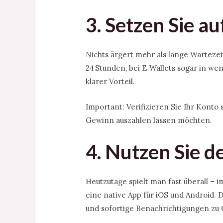
3. Setzen Sie a
Nichts ärgert mehr als lange Warteze
24 Stunden, bei E‑Wallets sogar in we
klarer Vorteil.
Important: Verifizieren Sie Ihr Kont
Gewinn auszahlen lassen möchten.
4. Nutzen Sie d
Heutzutage spielt man fast überall – 
eine native App für iOS und Android. 
und sofortige Benachrichtigungen zu