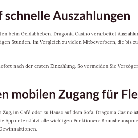
uf schnelle Auszahlungen
iten beim Geldabheben. Dragonia Casino verarbeitet Auszahlu
nigen Stunden. Im Vergleich zu vielen Mitbewerbern, die bis zu
o sofort nach der ersten Einzahlung. So vermeiden Sie Verzög
en mobilen Zugang für Flex
im Zug, im Café oder zu Hause auf dem Sofa. Dragonia Casino is
Die App unterstützt alle wichtigen Funktionen: Bonusbeanspruc
 Gewinnaktionen.