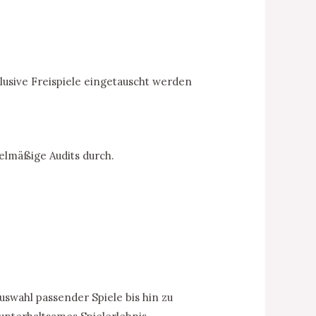
lusive Freispiele eingetauscht werden
gelmäßige Audits durch.
uswahl passender Spiele bis hin zu