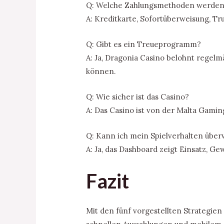
Q: Welche Zahlungsmethoden werden 
A: Kreditkarte, Sofortüberweisung, Trus
Q: Gibt es ein Treueprogramm?
A: Ja, Dragonia Casino belohnt regel
können.
Q: Wie sicher ist das Casino?
A: Das Casino ist von der Malta Gamin
Q: Kann ich mein Spielverhalten übe
A: Ja, das Dashboard zeigt Einsatz, Ge
Fazit
Mit den fünf vorgestellten Strategien