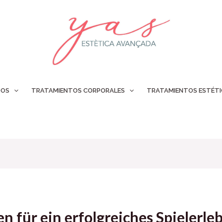
DOS
TRATAMIENTOS CORPORALES
TRATAMIENTOS ESTÉT
n für ein erfolgreiches Spielerle