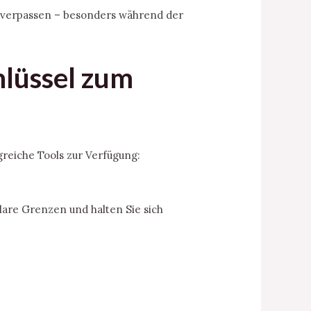
u verpassen – besonders während der
hlüssel zum
greiche Tools zur Verfügung:
klare Grenzen und halten Sie sich