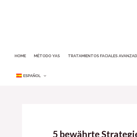
Ir
al
contenido
HOME
MÉTODO YAS
TRATAMIENTOS FACIALES AVANZA
ESPAÑOL
5 bewährte Strategie