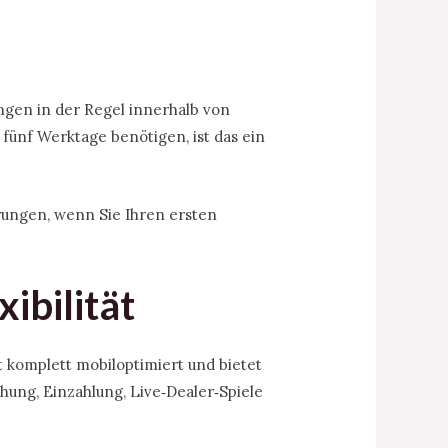
ngen in der Regel innerhalb von
 fünf Werktage benötigen, ist das ein
erungen, wenn Sie Ihren ersten
ibilität
t komplett mobiloptimiert und bietet
hung, Einzahlung, Live‑Dealer‑Spiele