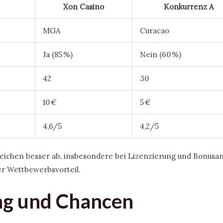
Xon Casino
Konkurrenz A
MGA
Curacao
Ja (85 %)
Nein (60 %)
42
30
10 €
5 €
4,6/5
4,2/5
ereichen besser ab, insbesondere bei Lizenzierung und Bonusa
rer Wettbewerbsvorteil.
ng und Chancen