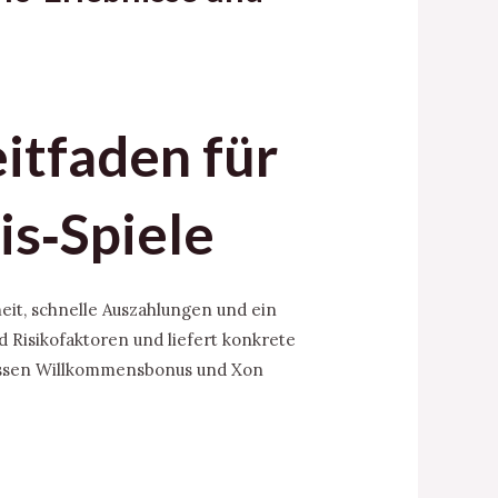
itfaden für
is‑Spiele
eit, schnelle Auszahlungen und ein
 Risikofaktoren und liefert konkrete
essen Willkommensbonus und Xon