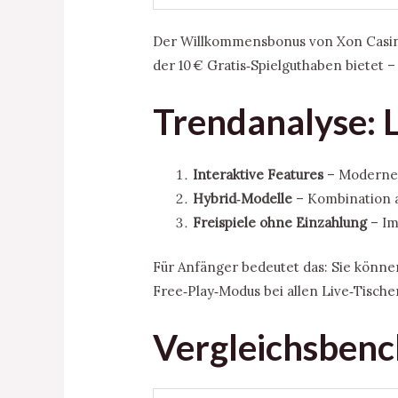
Der Willkommensbonus von Xon Casino b
der 10 € Gratis‑Spielguthaben bietet 
Trendanalyse: L
Interaktive Features
– Moderne L
Hybrid‑Modelle
– Kombination au
Freispiele ohne Einzahlung
– Im
Für Anfänger bedeutet das: Sie können
Free‑Play‑Modus bei allen Live‑Tisch
Vergleichsbenc