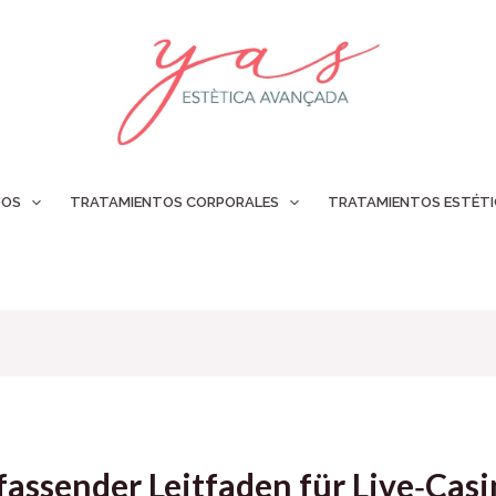
DOS
TRATAMIENTOS CORPORALES
TRATAMIENTOS ESTÉT
fassender Leitfaden für Live‑Cas