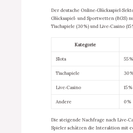
Der deutsche Online‑Glücksspiel‑Sekt
Glücksspiel‑ und Sportwetten (BGS) nut
Tischspiele (30 %) und Live‑Casino (15 
Kategorie
Slots
55 
Tischspiele
30 
Live‑Casino
15 %
Andere
0 %
Die steigende Nachfrage nach Live‑C
Spieler schätzen die Interaktion mit 