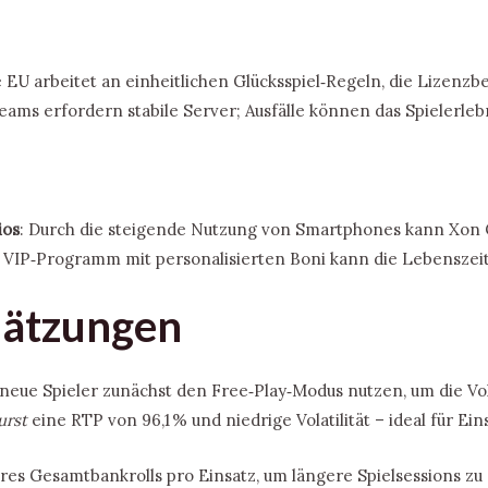
e EU arbeitet an einheitlichen Glücksspiel‑Regeln, die Lizen
reams erfordern stabile Server; Ausfälle können das Spielerleb
ios
: Durch die steigende Nutzung von Smartphones kann Xon C
s VIP‑Programm mit personalisierten Boni kann die Lebenszei
hätzungen
neue Spieler zunächst den Free‑Play‑Modus nutzen, um die Vol
urst
eine RTP von 96,1 % und niedrige Volatilität – ideal für Ein
res Gesamtbankrolls pro Einsatz, um längere Spielsessions zu