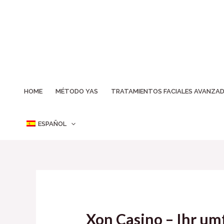
Ir
al
contenido
HOME
MÉTODO YAS
TRATAMIENTOS FACIALES AVANZA
ESPAÑOL
Xon Casino – Ihr um