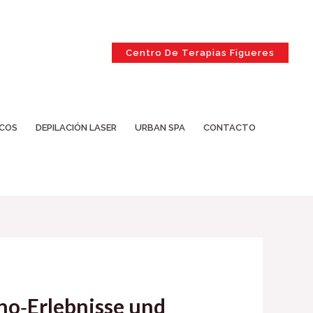
Centro De Terapias Figueres
ICOS
DEPILACIÓN LASER
URBAN SPA
CONTACTO
ino‑Erlebnisse und