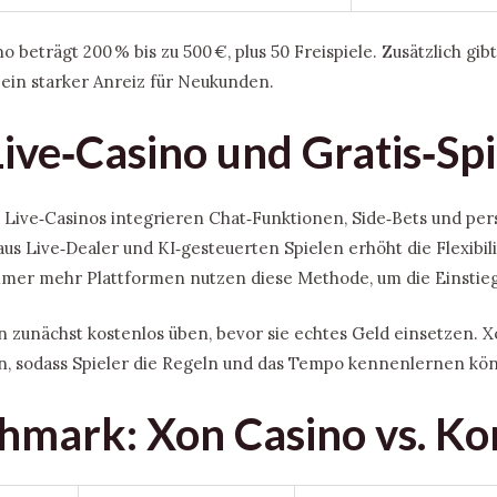
eträgt 200 % bis zu 500 €, plus 50 Freispiele. Zusätzlich gi
– ein starker Anreiz für Neukunden.
ive‑Casino und Gratis‑Spi
ive‑Casinos integrieren Chat‑Funktionen, Side‑Bets und perso
s Live‑Dealer und KI‑gesteuerten Spielen erhöht die Flexibili
mer mehr Plattformen nutzen diese Methode, um die Einstie
 zunächst kostenlos üben, bevor sie echtes Geld einsetzen. X
en, sodass Spieler die Regeln und das Tempo kennenlernen kö
hmark: Xon Casino vs. K