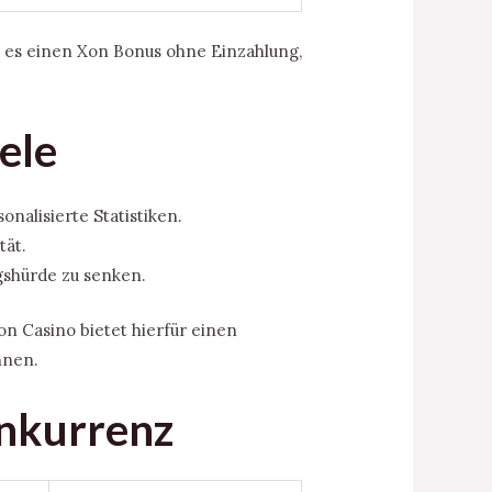
bt es einen Xon Bonus ohne Einzahlung,
ele
nalisierte Statistiken.
tät.
gshürde zu senken.
on Casino bietet hierfür einen
nnen.
onkurrenz