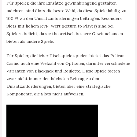
Für Spieler, die ihre Einsätze gewinnbringend gestalten
möchten, sind Slots die beste Wahl, da diese Spiele häufig zu
100 % zu den Umsatzanforderungen beitragen. Besonders
Slots mit hohem RTP-Wert (Return to Player) sind bei
Spielern beliebt, da sie theoretisch bessere Gewinnchancen
bieten als andere Spiele.
Für Spieler, die lieber Tischspiele spielen, bietet das Pelican
Casino auch eine Vielzahl von Optionen, darunter verschiedene
Varianten von Blackjack und Roulette. Diese Spiele bieten
zwar nicht immer den höchsten Beitrag zu den
Umsatzanforderungen, bieten aber eine strategische
Komponente, die Slots nicht aufweisen.