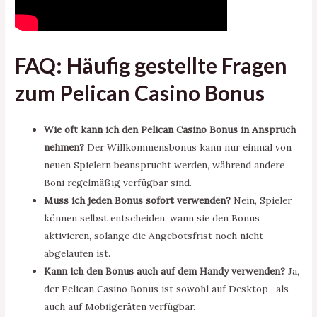
FAQ: Häufig gestellte Fragen
zum Pelican Casino Bonus
Wie oft kann ich den Pelican Casino Bonus in Anspruch
nehmen?
Der Willkommensbonus kann nur einmal von
neuen Spielern beansprucht werden, während andere
Boni regelmäßig verfügbar sind.
Muss ich jeden Bonus sofort verwenden?
Nein, Spieler
können selbst entscheiden, wann sie den Bonus
aktivieren, solange die Angebotsfrist noch nicht
abgelaufen ist.
Kann ich den Bonus auch auf dem Handy verwenden?
Ja,
der Pelican Casino Bonus ist sowohl auf Desktop- als
auch auf Mobilgeräten verfügbar.