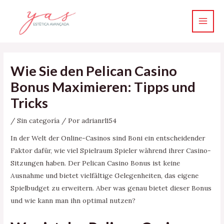
Ir
Main
al
Men
contenido
Wie Sie den Pelican Casino
Bonus Maximieren: Tipps und
Tricks
/
Sin categoría
/ Por
adrianrl154
In der Welt der Online-Casinos sind Boni ein entscheidender
Faktor dafür, wie viel Spielraum Spieler während ihrer Casino-
Sitzungen haben. Der
Pelican Casino Bonus
ist keine
Ausnahme und bietet vielfältige Gelegenheiten, das eigene
Spielbudget zu erweitern. Aber was genau bietet dieser Bonus
und wie kann man ihn optimal nutzen?