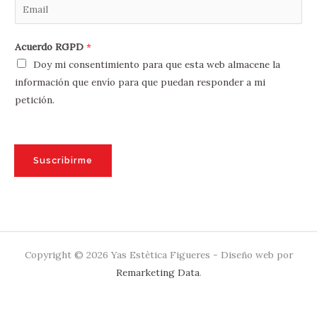
E
m
a
Acuerdo RGPD
*
i
Doy mi consentimiento para que esta web almacene la
l
información que envío para que puedan responder a mi
*
petición.
Suscribirme
Copyright © 2026 Yas Estètica Figueres - Diseño web por
Remarketing Data
.