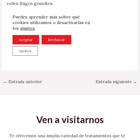
vollen Zügen genießen.
←
Entrada anterior
Entrada siguiente
→
Ven a visitarnos
Te ofrecemos una amplia variedad de tratamientos que te