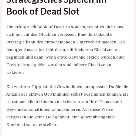
Book of Dead Slot
Um erfolgreich Book of Dead zu spielen, reicht es nicht aus,
sich nur auf das Glück zu verlassen. Eine durchdachte
Strategie kann den entscheidenden Unterschied machen. Ein
häufiger Ansatz besteht darin, mit kleineren Einsätzen zu
beginnen und dann, wenn erste Gewinne erzielt wurden oder
Freispiele ausgelöst worden sind, höhere Einsätze zu
riskieren.
Ein weiterer Tipp ist, die Gewinnlinien anzupassen. Da Sie die
Anzahl der aktiven Gewinnlinien selbst bestimmen können, ist
es ratsam, alle 10 Linien zu aktivieren, um Ihre Chancen auf
Gewinnkombinationen zu maximieren. Auf diese Weise
verpassen Sie keine Gelegenheit, eine gewinnbringende
Kombination zu erstellen.