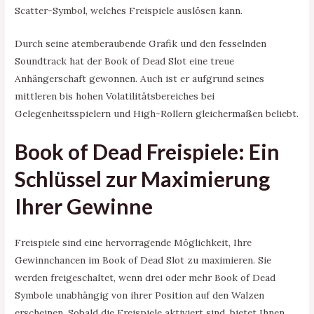
Scatter-Symbol, welches Freispiele auslösen kann.
Durch seine atemberaubende Grafik und den fesselnden
Soundtrack hat der Book of Dead Slot eine treue
Anhängerschaft gewonnen. Auch ist er aufgrund seines
mittleren bis hohen Volatilitätsbereiches bei
Gelegenheitsspielern und High-Rollern gleichermaßen beliebt.
Book of Dead Freispiele: Ein
Schlüssel zur Maximierung
Ihrer Gewinne
Freispiele sind eine hervorragende Möglichkeit, Ihre
Gewinnchancen im Book of Dead Slot zu maximieren. Sie
werden freigeschaltet, wenn drei oder mehr Book of Dead
Symbole unabhängig von ihrer Position auf den Walzen
erscheinen. Sobald die Freispiele aktiviert sind, bietet Ihnen