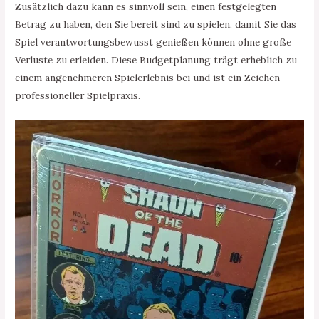
Zusätzlich dazu kann es sinnvoll sein, einen festgelegten
Betrag zu haben, den Sie bereit sind zu spielen, damit Sie das
Spiel verantwortungsbewusst genießen können ohne große
Verluste zu erleiden. Diese Budgetplanung trägt erheblich zu
einem angenehmeren Spielerlebnis bei und ist ein Zeichen
professioneller Spielpraxis.