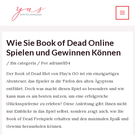
Ir
Main
al
Men
contenido
Wie Sie Book of Dead Online
Spielen und Gewinnen Können
/
Sin categoría
/ Por
adrianrl154
Der Book of Dead Slot von Play’n GO ist ein einzigartiges
Abenteuer, das Spieler in die Tiefen des alten Ägyptens
entführt. Doch was macht dieses Spiel so besonders und wie
kann man es am besten nutzen, um eine erfolgreiche
Glücksspielreise zu erleben? Diese Anleitung gibt Ihnen nicht
nur Einblicke in das Spiel selbst, sondern zeigt auch, wie Sie
Book of Dead Freispiele erhalten und den maximalen Spaß und
Gewinn herausholen können.