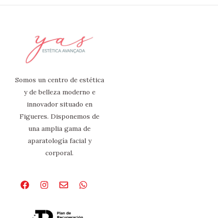
Somos un centro de estética
y de belleza moderno e
innovador situado en
Figueres. Disponemos de
una amplia gama de
aparatología facial y
corporal.
Facebook
Instagram
Envelope
Whatsapp