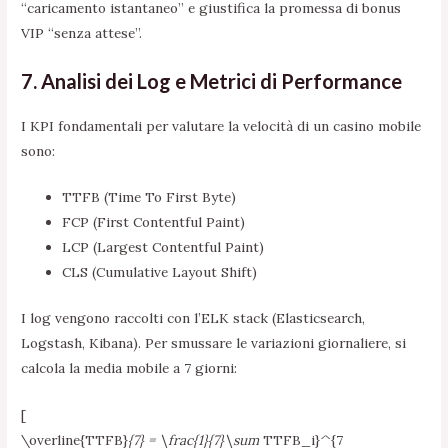
“caricamento istantaneo” e giustifica la promessa di bonus
VIP “senza attese”.
7. Analisi dei Log e Metrici di Performance
I KPI fondamentali per valutare la velocità di un casino mobile
sono:
TTFB (Time To First Byte)
FCP (First Contentful Paint)
LCP (Largest Contentful Paint)
CLS (Cumulative Layout Shift)
I log vengono raccolti con l’ELK stack (Elasticsearch,
Logstash, Kibana). Per smussare le variazioni giornaliere, si
calcola la media mobile a 7 giorni:
[
\overline{TTFB}
{7} = \frac{1}{7}\sum
TTFB_i}^{7