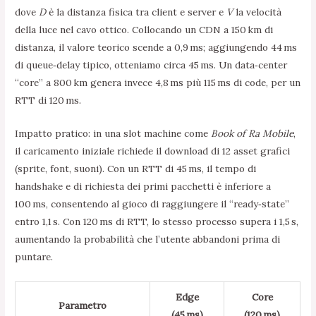
dove
D
è la distanza fisica tra client e server e
V
la velocità
della luce nel cavo ottico. Collocando un CDN a 150 km di
distanza, il valore teorico scende a 0,9 ms; aggiungendo 44 ms
di queue‑delay tipico, otteniamo circa 45 ms. Un data‑center
“core” a 800 km genera invece 4,8 ms più 115 ms di code, per un
RTT di 120 ms.
Impatto pratico: in una slot machine come
Book of Ra Mobile
,
il caricamento iniziale richiede il download di 12 asset grafici
(sprite, font, suoni). Con un RTT di 45 ms, il tempo di
handshake e di richiesta dei primi pacchetti è inferiore a
100 ms, consentendo al gioco di raggiungere il “ready‑state”
entro 1,1 s. Con 120 ms di RTT, lo stesso processo supera i 1,5 s,
aumentando la probabilità che l’utente abbandoni prima di
puntare.
Edge
Core
Parametro
(45 ms)
(120 ms)