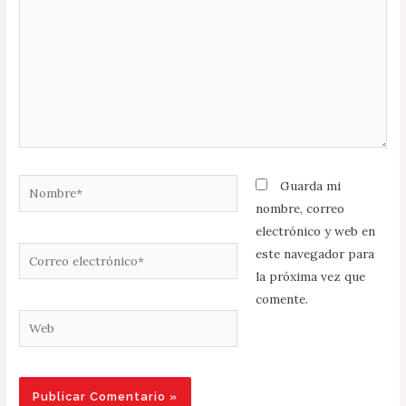
Nombre*
Guarda mi
nombre, correo
electrónico y web en
Correo
este navegador para
electrónico*
la próxima vez que
comente.
Web