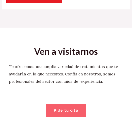
Ven a visitarnos
Te ofrecemos una amplia variedad de tratamientos que te
ayudarán en lo que necesites. Confía en nosotros, somos
profesionales del sector con años de experiencia.
Pide tu cita