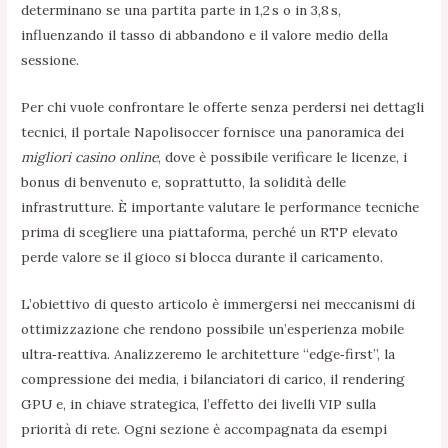
determinano se una partita parte in 1,2 s o in 3,8 s,
influenzando il tasso di abbandono e il valore medio della
sessione.
Per chi vuole confrontare le offerte senza perdersi nei dettagli
tecnici, il portale Napolisoccer fornisce una panoramica dei
migliori casino online
, dove è possibile verificare le licenze, i
bonus di benvenuto e, soprattutto, la solidità delle
infrastrutture. È importante valutare le performance tecniche
prima di scegliere una piattaforma, perché un RTP elevato
perde valore se il gioco si blocca durante il caricamento.
L’obiettivo di questo articolo è immergersi nei meccanismi di
ottimizzazione che rendono possibile un’esperienza mobile
ultra‑reattiva. Analizzeremo le architetture “edge‑first”, la
compressione dei media, i bilanciatori di carico, il rendering
GPU e, in chiave strategica, l’effetto dei livelli VIP sulla
priorità di rete. Ogni sezione è accompagnata da esempi