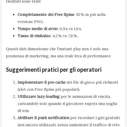
risultati sono stati:
Completamento dei Free Spins
: 35 % in più nella
versione PWA.
Tempo medio di avvio
: 0,9 s vs 1,6 s.
Tasso di rimbalzo
: 4,2 % vs 7,8 %.
Questi dati dimostrano che l’instant play non è solo una
promessa di marketing, ma una reale leva di performance.
Suggerimenti pratici per gli operatori
Implementare il pre‑cache
dei file di gioco più richiesti
(slot con Free Spins più popolari).
Utilizzare lazy‑loading
per le animazioni di vincita,
caricandole solo quando il giocatore supera una soglia
di win.
Abilitare il push notification
per ricordare i giri gratuiti
non ancora utilizzati, senza aumentare il traffico di rete.