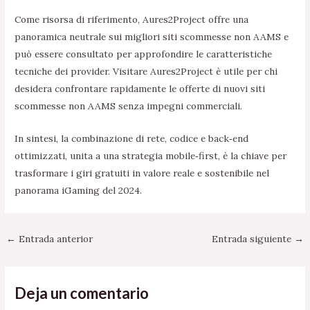
Come risorsa di riferimento, Aures2Project offre una
panoramica neutrale sui migliori siti scommesse non AAMS e
può essere consultato per approfondire le caratteristiche
tecniche dei provider. Visitare Aures2Project è utile per chi
desidera confrontare rapidamente le offerte di nuovi siti
scommesse non AAMS senza impegni commerciali.
In sintesi, la combinazione di rete, codice e back‑end
ottimizzati, unita a una strategia mobile‑first, è la chiave per
trasformare i giri gratuiti in valore reale e sostenibile nel
panorama iGaming del 2024.
←
Entrada anterior
Entrada siguiente
→
Deja un comentario