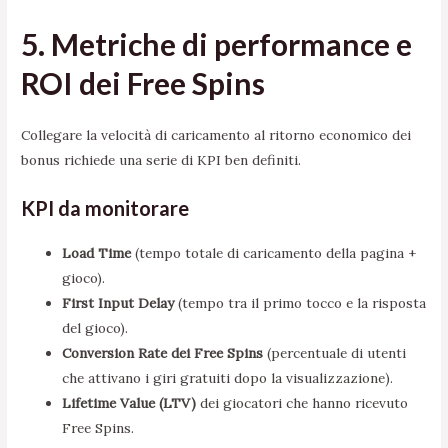
5. Metriche di performance e
ROI dei Free Spins
Collegare la velocità di caricamento al ritorno economico dei
bonus richiede una serie di KPI ben definiti.
KPI da monitorare
Load Time
(tempo totale di caricamento della pagina +
gioco).
First Input Delay
(tempo tra il primo tocco e la risposta
del gioco).
Conversion Rate dei Free Spins
(percentuale di utenti
che attivano i giri gratuiti dopo la visualizzazione).
Lifetime Value (LTV)
dei giocatori che hanno ricevuto
Free Spins.