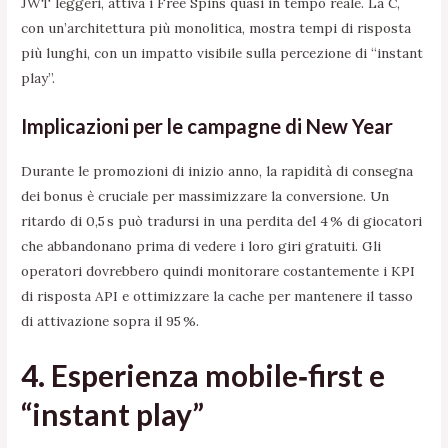
JWT leggeri, attiva i Free Spins quasi in tempo reale. La C,
con un’architettura più monolitica, mostra tempi di risposta
più lunghi, con un impatto visibile sulla percezione di “instant
play”.
Implicazioni per le campagne di New Year
Durante le promozioni di inizio anno, la rapidità di consegna
dei bonus è cruciale per massimizzare la conversione. Un
ritardo di 0,5 s può tradursi in una perdita del 4 % di giocatori
che abbandonano prima di vedere i loro giri gratuiti. Gli
operatori dovrebbero quindi monitorare costantemente i KPI
di risposta API e ottimizzare la cache per mantenere il tasso
di attivazione sopra il 95 %.
4. Esperienza mobile‑first e
“instant play”