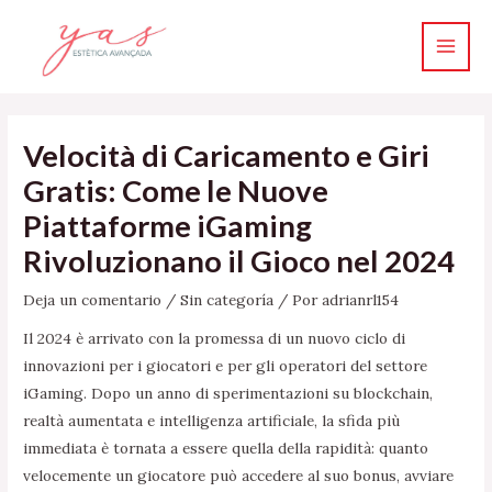
Ir
Main
al
Men
contenido
Velocità di Caricamento e Giri
Gratis: Come le Nuove
Piattaforme iGaming
Rivoluzionano il Gioco nel 2024
Deja un comentario
/
Sin categoría
/ Por
adrianrl154
Il 2024 è arrivato con la promessa di un nuovo ciclo di
innovazioni per i giocatori e per gli operatori del settore
iGaming. Dopo un anno di sperimentazioni su blockchain,
realtà aumentata e intelligenza artificiale, la sfida più
immediata è tornata a essere quella della rapidità: quanto
velocemente un giocatore può accedere al suo bonus, avviare