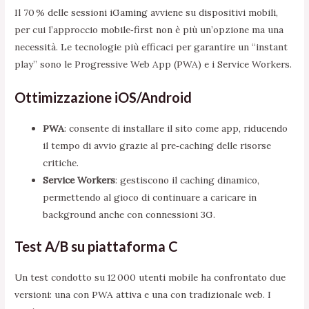
Il 70 % delle sessioni iGaming avviene su dispositivi mobili,
per cui l’approccio mobile‑first non è più un’opzione ma una
necessità. Le tecnologie più efficaci per garantire un “instant
play” sono le Progressive Web App (PWA) e i Service Workers.
Ottimizzazione iOS/Android
PWA
: consente di installare il sito come app, riducendo
il tempo di avvio grazie al pre‑caching delle risorse
critiche.
Service Workers
: gestiscono il caching dinamico,
permettendo al gioco di continuare a caricare in
background anche con connessioni 3G.
Test A/B su piattaforma C
Un test condotto su 12 000 utenti mobile ha confrontato due
versioni: una con PWA attiva e una con tradizionale web. I