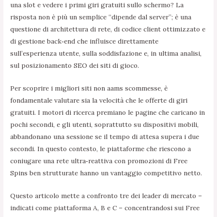
una slot e vedere i primi giri gratuiti sullo schermo? La
risposta non è più un semplice “dipende dal server”; è una
questione di architettura di rete, di codice client ottimizzato e
di gestione back‑end che influisce direttamente
sull’esperienza utente, sulla soddisfazione e, in ultima analisi,
sul posizionamento SEO dei siti di gioco.
Per scoprire i migliori
siti non aams scommesse
, è
fondamentale valutare sia la velocità che le offerte di giri
gratuiti. I motori di ricerca premiano le pagine che caricano in
pochi secondi, e gli utenti, soprattutto su dispositivi mobili,
abbandonano una sessione se il tempo di attesa supera i due
secondi. In questo contesto, le piattaforme che riescono a
coniugare una rete ultra‑reattiva con promozioni di Free
Spins ben strutturate hanno un vantaggio competitivo netto.
Questo articolo mette a confronto tre dei leader di mercato –
indicati come piattaforma A, B e C – concentrandosi sui Free