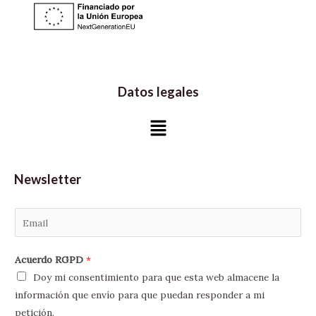
Datos legales
Menú
Newsletter
E
m
a
Acuerdo RGPD
*
i
Doy mi consentimiento para que esta web almacene la
l
información que envío para que puedan responder a mi
*
petición.