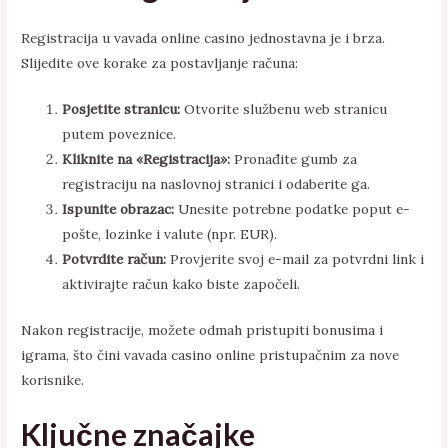
Registracija u vavada online casino jednostavna je i brza.
Slijedite ove korake za postavljanje računa:
Posjetite stranicu:
Otvorite službenu web stranicu
putem poveznice.
Kliknite na «Registracija»:
Pronađite gumb za
registraciju na naslovnoj stranici i odaberite ga.
Ispunite obrazac:
Unesite potrebne podatke poput e-
pošte, lozinke i valute (npr. EUR).
Potvrdite račun:
Provjerite svoj e-mail za potvrdni link i
aktivirajte račun kako biste započeli.
Nakon registracije, možete odmah pristupiti bonusima i
igrama, što čini vavada casino online pristupačnim za nove
korisnike.
Ključne značajke