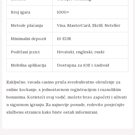
Broj igara
1000+
Metode plaćanja
Visa, MasterCard, Skrill, Neteller
Minimalni depozit
10 EUR
Podržani jezici
Hrvatski, engleski, ruski
Mobilna aplikacija
Dostupna za iOS i Android
Zaključno, vavada casino pruža sveobuhvatno okruženje za
online kockanje, s jednostavnom registracijom i raznolikim
bonusima. Koristeći ovaj vodič, možete brzo započeti i uživati
u sigurnom igranju. Za najnovije ponude, redovito posjećujte
službenu stranicu kako biste ostali informirani.