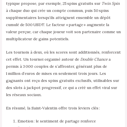
typique propose, par exemple, 25 spins gratuits sur
Twin Spin
à chaque duo qui crée un compte commun, puis 50 spins
supplémentaires lorsqu’ils atteignent ensemble un dépôt
cumulé de 500 USDT. Le facteur « partage » augmente la
valeur perçue, car chaque joueur voit son partenaire comme un
multiplicateur de gains potentiels.
Les tournois à deux, où les scores sont additionnés, renforcent
cet effet. Un tournoi organisé autour de
Double Chance
a
permis à 3 000 couples de s’affronter, générant plus de
1 million d’euros de mises en seulement trois jours. Les
gagnants ont reçu des spins gratuits exclusifs, utilisables sur
des slots à jackpot progressif, ce qui a créé un effet viral sur
les réseaux sociaux.
En résumé, la Saint‑Valentin offre trois leviers clés :
Emotion : le sentiment de partage renforce