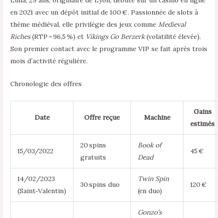
en 2021 avec un dépôt initial de 100 €. Passionnée de slots à
thème médiéval, elle privilégie des jeux comme
Medieval
Riches
(RTP = 96,5 %) et
Vikings Go Berzerk
(volatilité élevée).
Son premier contact avec le programme VIP se fait après trois
mois d’activité régulière.
Chronologie des offres
Gains
Date
Offre reçue
Machine
estimés
20 spins
Book of
15/03/2022
45 €
gratuits
Dead
14/02/2023
Twin Spin
30 spins duo
120 €
(Saint‑Valentin)
(en duo)
Gonzo’s