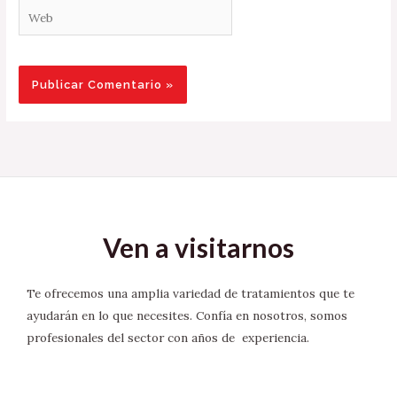
Web
Ven a visitarnos
Te ofrecemos una amplia variedad de tratamientos que te
ayudarán en lo que necesites. Confía en nosotros, somos
profesionales del sector con años de experiencia.