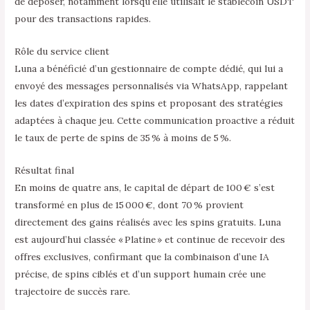
de déposer, notamment lorsqu’elle utilisait le stablecoin USDT
pour des transactions rapides.
Rôle du service client
Luna a bénéficié d’un gestionnaire de compte dédié, qui lui a
envoyé des messages personnalisés via WhatsApp, rappelant
les dates d’expiration des spins et proposant des stratégies
adaptées à chaque jeu. Cette communication proactive a réduit
le taux de perte de spins de 35 % à moins de 5 %.
Résultat final
En moins de quatre ans, le capital de départ de 100 € s’est
transformé en plus de 15 000 €, dont 70 % provient
directement des gains réalisés avec les spins gratuits. Luna
est aujourd’hui classée « Platine » et continue de recevoir des
offres exclusives, confirmant que la combinaison d’une IA
précise, de spins ciblés et d’un support humain crée une
trajectoire de succès rare.