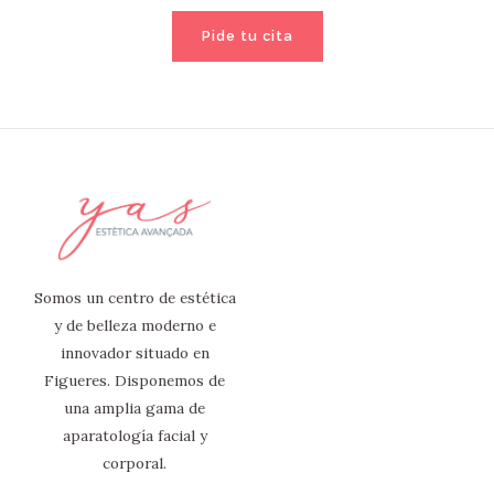
Pide tu cita
Somos un centro de estética
y de belleza moderno e
innovador situado en
Figueres. Disponemos de
una amplia gama de
aparatología facial y
corporal.