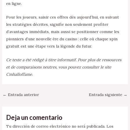
en ligne.
Pour les joueurs, saisir ces offres dès aujourd’hui, en suivant
les stratégies décrites, signifie non seulement profiter
d’avantages immédiats, mais aussi se positionner comme les
pionniers d’une nouvelle ère du casino : celle où chaque spin
gratuit est une étape vers la légende du futur.
Ce texte a été rédigé à titre informatif. Pour plus de ressources
et de comparaisons neutres, vous pouvez consulter le site
Cmhalloffame.
←
Entrada anterior
Entrada siguiente
→
Deja un comentario
Tu dirección de correo electrónico no será publicada.
Los