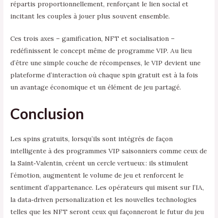
répartis proportionnellement, renforçant le lien social et
incitant les couples à jouer plus souvent ensemble.
Ces trois axes – gamification, NFT et socialisation –
redéfinissent le concept même de programme VIP. Au lieu
d’être une simple couche de récompenses, le VIP devient une
plateforme d’interaction où chaque spin gratuit est à la fois
un avantage économique et un élément de jeu partagé.
Conclusion
Les spins gratuits, lorsqu’ils sont intégrés de façon
intelligente à des programmes VIP saisonniers comme ceux de
la Saint‑Valentin, créent un cercle vertueux : ils stimulent
l’émotion, augmentent le volume de jeu et renforcent le
sentiment d’appartenance. Les opérateurs qui misent sur l’IA,
la data‑driven personalization et les nouvelles technologies
telles que les NFT seront ceux qui façonneront le futur du jeu