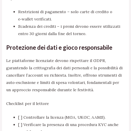
Restrizioni di pagamento – solo carte di credito o
e‑wallet verificati.
Scadenza dei crediti – i premi devono essere utilizzati
entro 30 giorni dalla fine del torneo.
Protezione dei dati e gioco responsabile
Le piattaforme licenziate devono rispettare il GDPR,
garantendo la crittografia dei dati personali e la possibilità di
cancellare l’account su richiesta. Inoltre, offrono strumenti di
auto‑esclusione e limiti di spesa volontari, fondamentali per
un approccio responsabile durante le festività.
Checklist per il lettore
[ ] Controllare la licenza (MGA, UKGC, AAMS).
[ ] Verificare la presenza di una procedura KYC anche