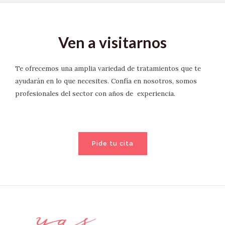
Ven a visitarnos
Te ofrecemos una amplia variedad de tratamientos que te
ayudarán en lo que necesites. Confía en nosotros, somos
profesionales del sector con años de experiencia.
Pide tu cita