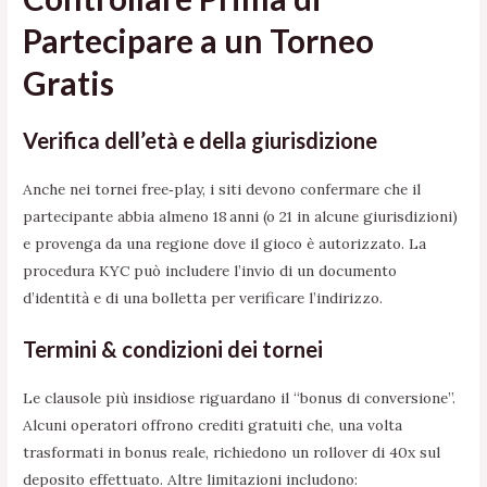
Partecipare a un Torneo
Gratis
Verifica dell’età e della giurisdizione
Anche nei tornei free‑play, i siti devono confermare che il
partecipante abbia almeno 18 anni (o 21 in alcune giurisdizioni)
e provenga da una regione dove il gioco è autorizzato. La
procedura KYC può includere l’invio di un documento
d’identità e di una bolletta per verificare l’indirizzo.
Termini & condizioni dei tornei
Le clausole più insidiose riguardano il “bonus di conversione”.
Alcuni operatori offrono crediti gratuiti che, una volta
trasformati in bonus reale, richiedono un rollover di 40x sul
deposito effettuato. Altre limitazioni includono: