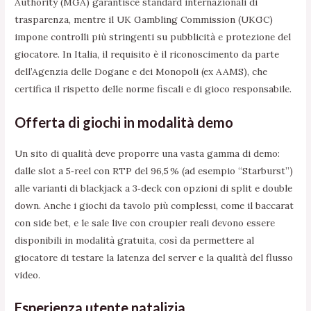
Authority (MGA) garantisce standard internazionali di
trasparenza, mentre il UK Gambling Commission (UKGC)
impone controlli più stringenti su pubblicità e protezione del
giocatore. In Italia, il requisito è il riconoscimento da parte
dell’Agenzia delle Dogane e dei Monopoli (ex AAMS), che
certifica il rispetto delle norme fiscali e di gioco responsabile.
Offerta di giochi in modalità demo
Un sito di qualità deve proporre una vasta gamma di demo:
dalle slot a 5‑reel con RTP del 96,5 % (ad esempio “Starburst”)
alle varianti di blackjack a 3‑deck con opzioni di split e double
down. Anche i giochi da tavolo più complessi, come il baccarat
con side bet, e le sale live con croupier reali devono essere
disponibili in modalità gratuita, così da permettere al
giocatore di testare la latenza del server e la qualità del flusso
video.
Esperienza utente natalizia