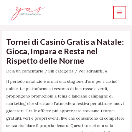
Ir
Main
al
Men
contenido
Tornei di Casinò Gratis a Natale:
Gioca, Impara e Resta nel
Rispetto delle Norme
Deja un comentario
/
Sin categoría
/ Por
adrianrl154
Il periodo natalizio è ormai una stagione d’oro per i casinò
online. Le piattaforme si vestono di luci rosse e verdi,
propongono promozioni a tema e lanciano campagne di
marketing che sfruttano l’atmosfera festiva per attirare nuovi
giocatori. Tra le offerte più apprezzate troviamo i tornei
gratuiti, veri e propri eventi live che consentono di competere
senza rischiare il proprio denaro. Questi tornei non solo