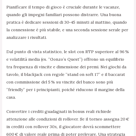
Pianificare il tempo di gioco è cruciale durante le vacanze,
quando gli impegni familiari possono distrarre. Una buona
pratica è dedicare sessioni di 30‑45 minuti al mattino, quando
la connessione è più stabile, e una seconda sessione serale per
analizzare i risultati.
Dal punto di vista statistico, le slot con RTP superiore al 96 %
e volatilità media (es. “Gonzo’s Quest”) offrono un equilibrio
tra frequenza di vincite e dimensione dei premi. Nei giochi da
tavolo, il blackjack con regole “stand on soft 17” e il baccarat
con commissione del 5 % su vincite del banco sono più
“friendly” per i principianti, poiché riducono il margine della
casa.
Convertire i crediti guadagnati in bonus reali richiede
attenzione alle condizioni di rollover. Se il torneo assegna 20 €
in crediti con rollover 30x, il giocatore dovrà scommettere
600 € di valore reale prima di poter prelevare. Una strategia