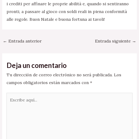
i crediti per affinare le proprie abilità e, quando si sentiranno
pronti, a passare al gioco con soldi reali in piena conformità
alle regole. Buon Natale e buona fortuna ai tavoli!
←
Entrada anterior
Entrada siguiente
→
Deja un comentario
Tu dirección de correo electrónico no será publicada.
Los
campos obligatorios están marcados con
*
Escribe
aquí...