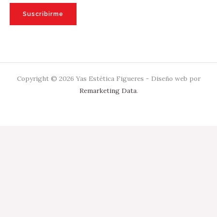
Suscribirme
Copyright © 2026 Yas Estètica Figueres - Diseño web por
Remarketing Data
.