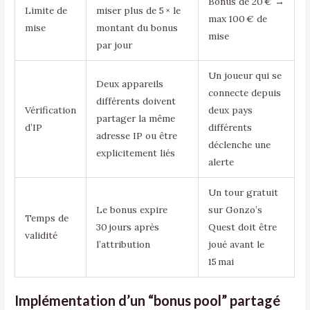
Bonus de 20 € →
Limite de
miser plus de 5 × le
max 100 € de
mise
montant du bonus
mise
par jour
Un joueur qui se
Deux appareils
connecte depuis
différents doivent
Vérification
deux pays
partager la même
d’IP
différents
adresse IP ou être
déclenche une
explicitement liés
alerte
Un tour gratuit
Le bonus expire
sur Gonzo’s
Temps de
30 jours après
Quest doit être
validité
l’attribution
joué avant le
15 mai
Implémentation d’un “bonus pool” partagé