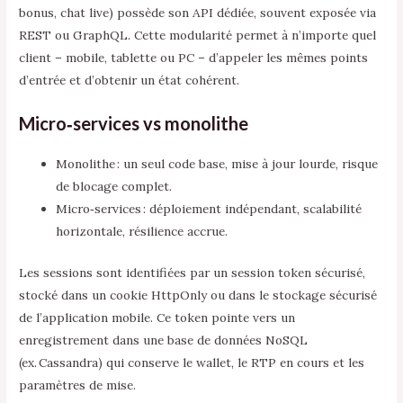
bonus, chat live) possède son API dédiée, souvent exposée via
REST ou GraphQL. Cette modularité permet à n’importe quel
client – mobile, tablette ou PC – d’appeler les mêmes points
d’entrée et d’obtenir un état cohérent.
Micro‑services vs monolithe
Monolithe : un seul code base, mise à jour lourde, risque
de blocage complet.
Micro‑services : déploiement indépendant, scalabilité
horizontale, résilience accrue.
Les sessions sont identifiées par un session token sécurisé,
stocké dans un cookie HttpOnly ou dans le stockage sécurisé
de l’application mobile. Ce token pointe vers un
enregistrement dans une base de données NoSQL
(ex. Cassandra) qui conserve le wallet, le RTP en cours et les
paramètres de mise.