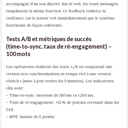
accompagné d’un son discret. Sur le web, les toast messages
remplissent la même fonction. Ce feedback renforce la
confiance, car le joueur voit immédiatement que le système
fonctionne de façon cohérente.
Tests A/B et métriques de succès
(time‑to‑sync, taux de ré‑engagement) –
100 mots
Les opérateurs réalisent des tests A/B en comparant une
version avec synchronisation en temps réel à une version
« batch » (mise à jour toutes les 5 minutes). Les indicateurs
clés sont :
– Time‑to‑sync : moyenne de 180 ms vs 1 200 ms.
– Taux de ré‑engagement : +12 % de joueurs revenant dans les
24 h.
– NPS : hausse de 5 points.