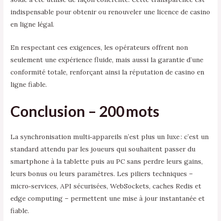
indispensable pour obtenir ou renouveler une licence de casino
en ligne légal.
En respectant ces exigences, les opérateurs offrent non
seulement une expérience fluide, mais aussi la garantie d’une
conformité totale, renforçant ainsi la réputation de casino en
ligne fiable.
Conclusion – 200 mots
La synchronisation multi‑appareils n’est plus un luxe : c’est un
standard attendu par les joueurs qui souhaitent passer du
smartphone à la tablette puis au PC sans perdre leurs gains,
leurs bonus ou leurs paramètres. Les piliers techniques –
micro‑services, API sécurisées, WebSockets, caches Redis et
edge computing – permettent une mise à jour instantanée et
fiable.