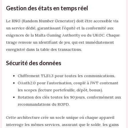
Gestion des états en temps réel
Le RNG (Random Number Generator) doit être accessible via
un service dédié, garantissant l’équité et la conformité aux
exigences de la Malta Gaming Authority ou du UKGC. Chaque
tirage renvoie un identifiant de jeu, qui est immédiatement
enregistré dans la table des transactions.
Sécurité des données
Chiffrement TLS 1.3 pour toutes les communications.
OAuth 2.0 pour l’autorisation, couplé à JWT contenant
les scopes (lecture portefeuille, dépôt, bonus).
Rotation des clés toutes les 90 jours, conformément aux
recommandations du RGPD.
Cette architecture crée un socle unique où chaque appareil
interroge les mêmes services, assurant que le solde, les gains