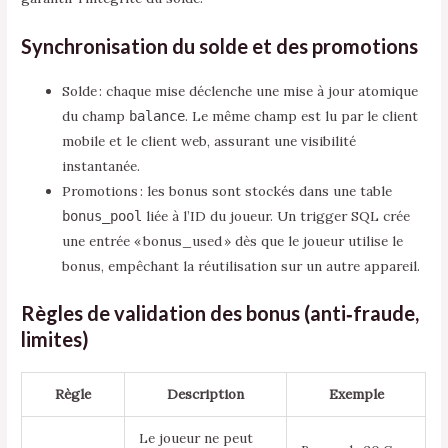
Synchronisation du solde et des promotions
Solde : chaque mise déclenche une mise à jour atomique
du champ
. Le même champ est lu par le client
balance
mobile et le client web, assurant une visibilité
instantanée.
Promotions : les bonus sont stockés dans une table
liée à l’ID du joueur. Un trigger SQL crée
bonus_pool
une entrée « bonus_used » dès que le joueur utilise le
bonus, empêchant la réutilisation sur un autre appareil.
Règles de validation des bonus (anti‑fraude,
limites)
Règle
Description
Exemple
Le joueur ne peut