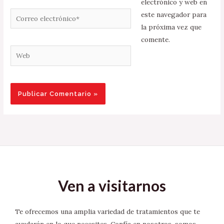
electrónico y web en
Correo
este navegador para
electrónico*
la próxima vez que
comente.
Web
Ven a visitarnos
Te ofrecemos una amplia variedad de tratamientos que te
ayudarán en lo que necesites. Confía en nosotros, somos