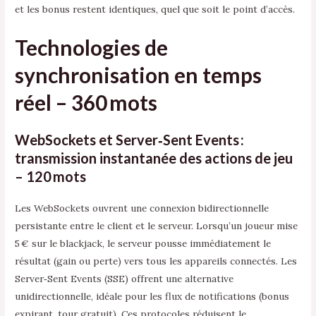
et les bonus restent identiques, quel que soit le point d’accès.
Technologies de
synchronisation en temps
réel – 360 mots
WebSockets et Server‑Sent Events :
transmission instantanée des actions de jeu
– 120 mots
Les WebSockets ouvrent une connexion bidirectionnelle
persistante entre le client et le serveur. Lorsqu’un joueur mise
5 € sur le blackjack, le serveur pousse immédiatement le
résultat (gain ou perte) vers tous les appareils connectés. Les
Server‑Sent Events (SSE) offrent une alternative
unidirectionnelle, idéale pour les flux de notifications (bonus
expirant, tour gratuit). Ces protocoles réduisent le