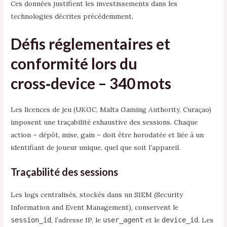
Ces données justifient les investissements dans les
technologies décrites précédemment.
Défis réglementaires et
conformité lors du
cross‑device – 340 mots
Les licences de jeu (UKGC, Malta Gaming Authority, Curaçao)
imposent une traçabilité exhaustive des sessions. Chaque
action – dépôt, mise, gain – doit être horodatée et liée à un
identifiant de joueur unique, quel que soit l’appareil.
Traçabilité des sessions
Les logs centralisés, stockés dans un SIEM (Security
Information and Event Management), conservent le
, l’adresse IP, le
et le
. Les
session_id
user_agent
device_id