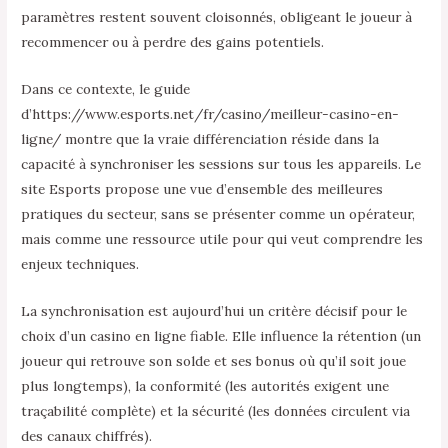
paramètres restent souvent cloisonnés, obligeant le joueur à
recommencer ou à perdre des gains potentiels.
Dans ce contexte, le guide
d’
https://www.esports.net/fr/casino/meilleur-casino-en-
ligne/
montre que la vraie différenciation réside dans la
capacité à synchroniser les sessions sur tous les appareils. Le
site Esports propose une vue d’ensemble des meilleures
pratiques du secteur, sans se présenter comme un opérateur,
mais comme une ressource utile pour qui veut comprendre les
enjeux techniques.
La synchronisation est aujourd’hui un critère décisif pour le
choix d’un casino en ligne fiable. Elle influence la rétention (un
joueur qui retrouve son solde et ses bonus où qu’il soit joue
plus longtemps), la conformité (les autorités exigent une
traçabilité complète) et la sécurité (les données circulent via
des canaux chiffrés).