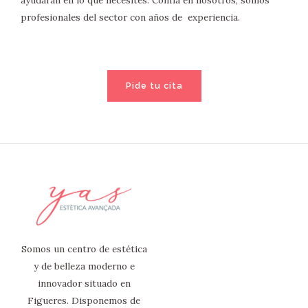
profesionales del sector con años de experiencia.
Pide tu cita
Somos un centro de estética
y de belleza moderno e
innovador situado en
Figueres. Disponemos de