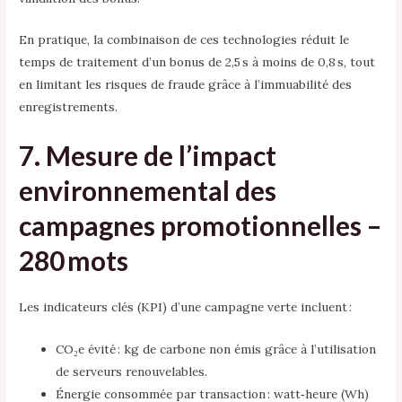
En pratique, la combinaison de ces technologies réduit le
temps de traitement d’un bonus de 2,5 s à moins de 0,8 s, tout
en limitant les risques de fraude grâce à l’immuabilité des
enregistrements.
7. Mesure de l’impact
environnemental des
campagnes promotionnelles –
280 mots
Les indicateurs clés (KPI) d’une campagne verte incluent :
CO₂e évité : kg de carbone non émis grâce à l’utilisation
de serveurs renouvelables.
Énergie consommée par transaction : watt‑heure (Wh)