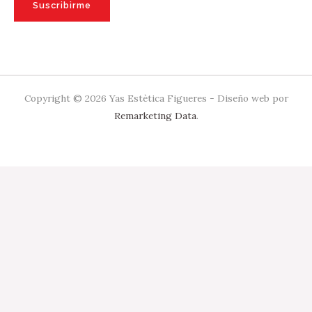
Suscribirme
Copyright © 2026 Yas Estètica Figueres - Diseño web por
Remarketing Data
.