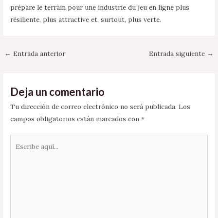
prépare le terrain pour une industrie du jeu en ligne plus
résiliente, plus attractive et, surtout, plus verte.
←
Entrada anterior
Entrada siguiente
→
Deja un comentario
Tu dirección de correo electrónico no será publicada.
Los
campos obligatorios están marcados con
*
Escribe
aquí...