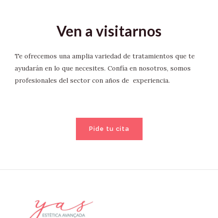
Ven a visitarnos
Te ofrecemos una amplia variedad de tratamientos que te
ayudarán en lo que necesites. Confía en nosotros, somos
profesionales del sector con años de experiencia.
Pide tu cita