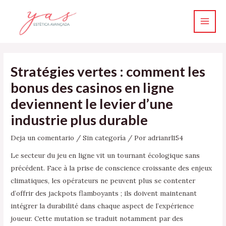
Ir
Main
al
Men
contenido
Stratégies vertes : comment les
bonus des casinos en ligne
deviennent le levier d’une
industrie plus durable
Deja un comentario
/
Sin categoría
/ Por
adrianrl154
Le secteur du jeu en ligne vit un tournant écologique sans
précédent. Face à la prise de conscience croissante des enjeux
climatiques, les opérateurs ne peuvent plus se contenter
d’offrir des jackpots flamboyants ; ils doivent maintenant
intégrer la durabilité dans chaque aspect de l’expérience
joueur. Cette mutation se traduit notamment par des