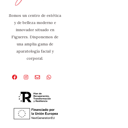
Somos un centro de estética
y de belleza moderno e
innovador situado en
Figueres. Disponemos de
una amplia gama de
aparatología facial y
corporal.
Facebook
Instagram
Envelope
Whatsapp