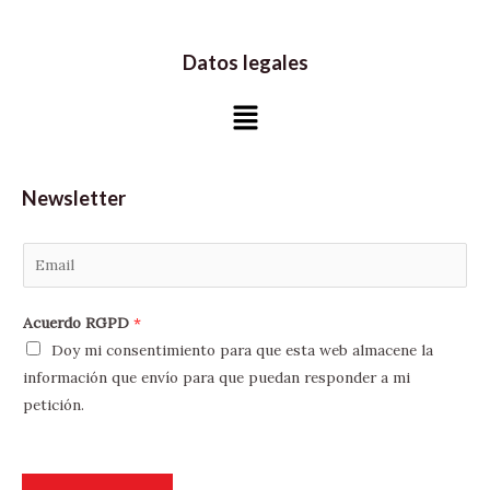
Datos legales
Menú
Newsletter
E
m
a
Acuerdo RGPD
*
i
Doy mi consentimiento para que esta web almacene la
l
información que envío para que puedan responder a mi
*
petición.