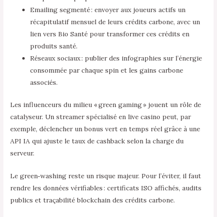
Emailing segmenté : envoyer aux joueurs actifs un
récapitulatif mensuel de leurs crédits carbone, avec un
lien vers Bio Santé pour transformer ces crédits en
produits santé.
Réseaux sociaux : publier des infographies sur l’énergie
consommée par chaque spin et les gains carbone
associés.
Les influenceurs du milieu « green gaming » jouent un rôle de
catalyseur. Un streamer spécialisé en live casino peut, par
exemple, déclencher un bonus vert en temps réel grâce à une
API IA qui ajuste le taux de cashback selon la charge du
serveur.
Le green‑washing reste un risque majeur. Pour l’éviter, il faut
rendre les données vérifiables : certificats ISO affichés, audits
publics et traçabilité blockchain des crédits carbone.