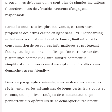
programmes de bonus qui ne sont plus de simples incitations
financières, mais de véritables vecteurs d’engagement
responsable.
Parmi les initiatives les plus innovantes, certains sites
proposent des offres
casino en ligne sans KYC
: l’onboarding
se fait sans vérification d’identité lourde, limitant ainsi la
consommation de ressources informatiques et protégeant
l’anonymat du joueur. Ce modèle, que l’on retrouve sur des
plateformes comme Bio Santé, illustre comment la
simplification du processus d’inscription peut s’allier à une
démarche « green‑friendly ».
Dans les paragraphes suivants, nous analyserons les cadres
réglementaires, les mécanismes de bonus verts, leurs coûts et
retours, ainsi que les stratégies de communication qui
permettent aux opérateurs de se démarquer durablement.