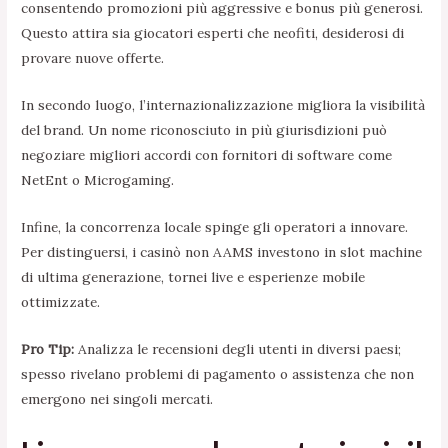
consentendo promozioni più aggressive e bonus più generosi.
Questo attira sia giocatori esperti che neofiti, desiderosi di
provare nuove offerte.
In secondo luogo, l’internazionalizzazione migliora la visibilità
del brand. Un nome riconosciuto in più giurisdizioni può
negoziare migliori accordi con fornitori di software come
NetEnt o Microgaming.
Infine, la concorrenza locale spinge gli operatori a innovare.
Per distinguersi, i casinò non AAMS investono in slot machine
di ultima generazione, tornei live e esperienze mobile
ottimizzate.
Pro Tip:
Analizza le recensioni degli utenti in diversi paesi;
spesso rivelano problemi di pagamento o assistenza che non
emergono nei singoli mercati.