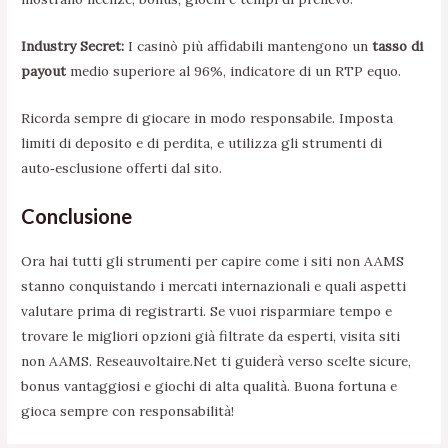
Industry Secret:
I casinò più affidabili mantengono un
tasso di
payout
medio superiore al 96%, indicatore di un RTP equo.
Ricorda sempre di giocare in modo responsabile. Imposta
limiti di deposito e di perdita, e utilizza gli strumenti di
auto‑esclusione offerti dal sito.
Conclusione
Ora hai tutti gli strumenti per capire come i siti non AAMS
stanno conquistando i mercati internazionali e quali aspetti
valutare prima di registrarti. Se vuoi risparmiare tempo e
trovare le migliori opzioni già filtrate da esperti, visita
siti
non AAMS
. Reseauvoltaire.Net ti guiderà verso scelte sicure,
bonus vantaggiosi e giochi di alta qualità. Buona fortuna e
gioca sempre con responsabilità!