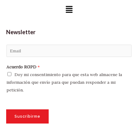
Menú
Newsletter
E
m
a
Acuerdo RGPD
*
i
Doy mi consentimiento para que esta web almacene la
l
información que envío para que puedan responder a mi
*
petición.
Suscribirme