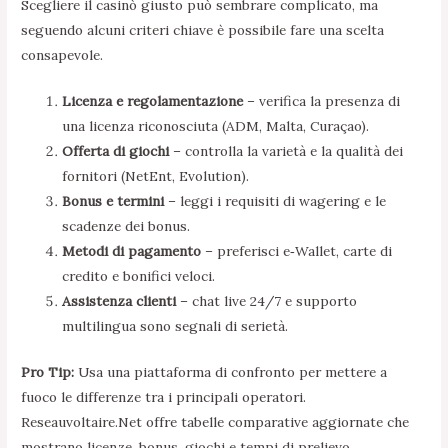
Scegliere il casinò giusto può sembrare complicato, ma
seguendo alcuni criteri chiave è possibile fare una scelta
consapevole.
Licenza e regolamentazione
– verifica la presenza di
una licenza riconosciuta (ADM, Malta, Curaçao).
Offerta di giochi
– controlla la varietà e la qualità dei
fornitori (NetEnt, Evolution).
Bonus e termini
– leggi i requisiti di wagering e le
scadenze dei bonus.
Metodi di pagamento
– preferisci e‑Wallet, carte di
credito e bonifici veloci.
Assistenza clienti
– chat live 24/7 e supporto
multilingua sono segnali di serietà.
Pro Tip:
Usa una piattaforma di confronto per mettere a
fuoco le differenze tra i principali operatori.
Reseauvoltaire.Net offre tabelle comparative aggiornate che
mostrano licenze, bonus, giochi e tempi di prelievo.