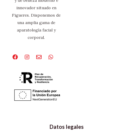
y de belleza moderno e
innovador situado en
Figueres. Disponemos de
una amplia gama de
aparatología facial y
corporal.
Facebook
Instagram
Envelope
Whatsapp
Datos legales