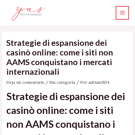
Ir
Main
al
Men
contenido
Strategie di espansione dei
casinò online: come i siti non
AAMS conquistano i mercati
internazionali
Deja un comentario
/
Sin categoría
/ Por
adrianrl154
Strategie di espansione dei
casinò online: come i siti
non AAMS conquistano i