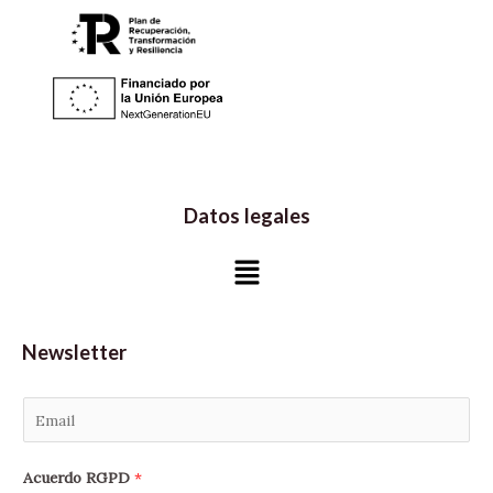
Datos legales
Menú
Newsletter
E
m
a
Acuerdo RGPD
*
i