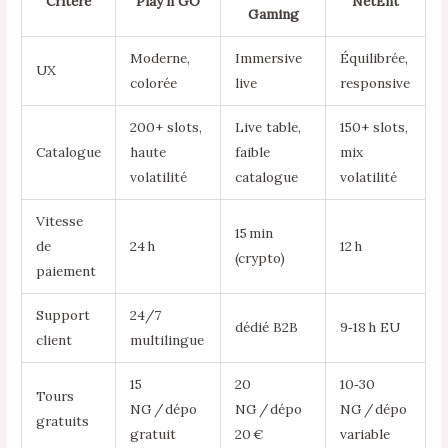
Critère
Play’n GO
NetEnt
Gaming
Moderne,
Immersive
Équilibrée,
UX
colorée
live
responsive
200+ slots,
Live table,
150+ slots,
Catalogue
haute
faible
mix
volatilité
catalogue
volatilité
Vitesse
15 min
de
24 h
12 h
(crypto)
paiement
Support
24/7
dédié B2B
9‑18 h EU
client
multilingue
15
20
10‑30
Tours
NG / dépo
NG / dépo
NG / dépo
gratuits
gratuit
20 €
variable