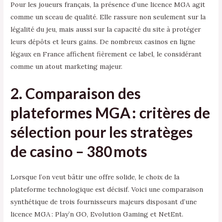
Pour les joueurs français, la présence d’une licence MGA agit
comme un sceau de qualité. Elle rassure non seulement sur la
légalité du jeu, mais aussi sur la capacité du site à protéger
leurs dépôts et leurs gains. De nombreux casinos en ligne
légaux en France affichent fièrement ce label, le considérant
comme un atout marketing majeur.
2. Comparaison des
plateformes MGA : critères de
sélection pour les stratèges
de casino – 380 mots
Lorsque l’on veut bâtir une offre solide, le choix de la
plateforme technologique est décisif. Voici une comparaison
synthétique de trois fournisseurs majeurs disposant d’une
licence MGA : Play’n GO, Evolution Gaming et NetEnt.