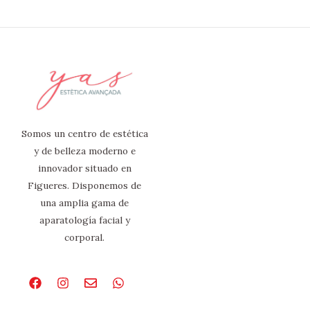
Somos un centro de estética
y de belleza moderno e
innovador situado en
Figueres. Disponemos de
una amplia gama de
aparatología facial y
corporal.
Facebook
Instagram
Envelope
Whatsapp