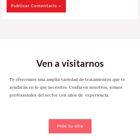
Ven a visitarnos
Te ofrecemos una amplia variedad de tratamientos que te
ayudarán en lo que necesites. Confía en nosotros, somos
profesionales del sector con años de experiencia.
Pide tu cita