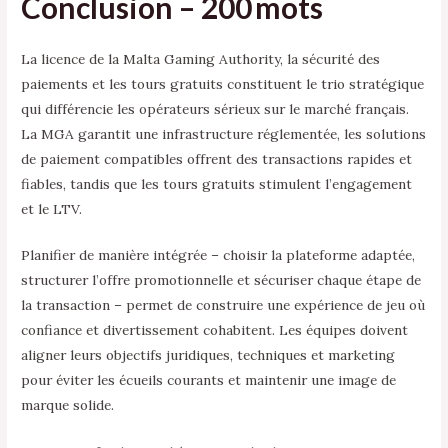
Conclusion – 200 mots
La licence de la Malta Gaming Authority, la sécurité des
paiements et les tours gratuits constituent le trio stratégique
qui différencie les opérateurs sérieux sur le marché français.
La MGA garantit une infrastructure réglementée, les solutions
de paiement compatibles offrent des transactions rapides et
fiables, tandis que les tours gratuits stimulent l’engagement
et le LTV.
Planifier de manière intégrée – choisir la plateforme adaptée,
structurer l’offre promotionnelle et sécuriser chaque étape de
la transaction – permet de construire une expérience de jeu où
confiance et divertissement cohabitent. Les équipes doivent
aligner leurs objectifs juridiques, techniques et marketing
pour éviter les écueils courants et maintenir une image de
marque solide.