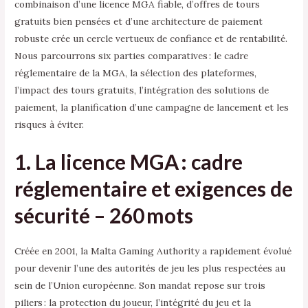
combinaison d’une licence MGA fiable, d’offres de tours
gratuits bien pensées et d’une architecture de paiement
robuste crée un cercle vertueux de confiance et de rentabilité.
Nous parcourrons six parties comparatives : le cadre
réglementaire de la MGA, la sélection des plateformes,
l’impact des tours gratuits, l’intégration des solutions de
paiement, la planification d’une campagne de lancement et les
risques à éviter.
1. La licence MGA : cadre
réglementaire et exigences de
sécurité – 260 mots
Créée en 2001, la Malta Gaming Authority a rapidement évolué
pour devenir l’une des autorités de jeu les plus respectées au
sein de l’Union européenne. Son mandat repose sur trois
piliers : la protection du joueur, l’intégrité du jeu et la