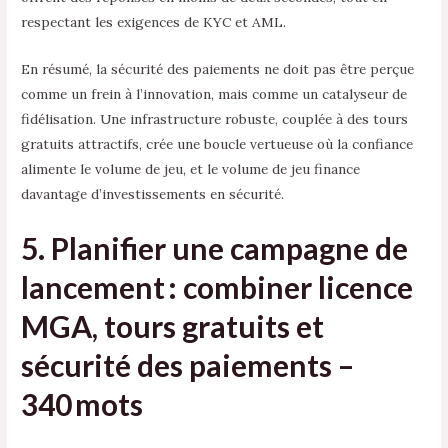
respectant les exigences de KYC et AML.
En résumé, la sécurité des paiements ne doit pas être perçue
comme un frein à l’innovation, mais comme un catalyseur de
fidélisation. Une infrastructure robuste, couplée à des tours
gratuits attractifs, crée une boucle vertueuse où la confiance
alimente le volume de jeu, et le volume de jeu finance
davantage d’investissements en sécurité.
5. Planifier une campagne de
lancement : combiner licence
MGA, tours gratuits et
sécurité des paiements –
340 mots