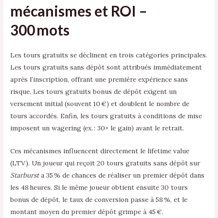
mécanismes et ROI –
300 mots
Les tours gratuits se déclinent en trois catégories principales.
Les tours gratuits sans dépôt sont attribués immédiatement
après l’inscription, offrant une première expérience sans
risque. Les tours gratuits bonus de dépôt exigent un
versement initial (souvent 10 €) et doublent le nombre de
tours accordés. Enfin, les tours gratuits à conditions de mise
imposent un wagering (ex. : 30× le gain) avant le retrait.
Ces mécanismes influencent directement le lifetime value
(LTV). Un joueur qui reçoit 20 tours gratuits sans dépôt sur
Starburst
a 35 % de chances de réaliser un premier dépôt dans
les 48 heures. Si le même joueur obtient ensuite 30 tours
bonus de dépôt, le taux de conversion passe à 58 %, et le
montant moyen du premier dépôt grimpe à 45 €.