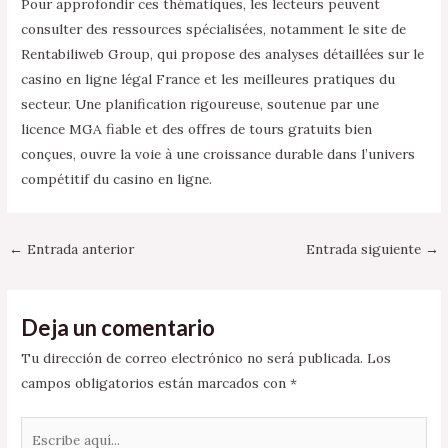
Pour approfondir ces thématiques, les lecteurs peuvent
consulter des ressources spécialisées, notamment le site de
Rentabiliweb Group, qui propose des analyses détaillées sur le
casino en ligne légal France et les meilleures pratiques du
secteur. Une planification rigoureuse, soutenue par une
licence MGA fiable et des offres de tours gratuits bien
conçues, ouvre la voie à une croissance durable dans l’univers
compétitif du casino en ligne.
←
Entrada anterior
Entrada siguiente
→
Deja un comentario
Tu dirección de correo electrónico no será publicada.
Los
campos obligatorios están marcados con
*
Escribe