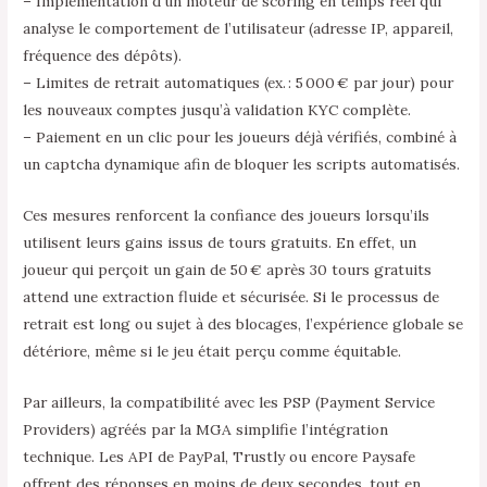
– Implémentation d’un moteur de scoring en temps réel qui
analyse le comportement de l’utilisateur (adresse IP, appareil,
fréquence des dépôts).
– Limites de retrait automatiques (ex. : 5 000 € par jour) pour
les nouveaux comptes jusqu’à validation KYC complète.
– Paiement en un clic pour les joueurs déjà vérifiés, combiné à
un captcha dynamique afin de bloquer les scripts automatisés.
Ces mesures renforcent la confiance des joueurs lorsqu’ils
utilisent leurs gains issus de tours gratuits. En effet, un
joueur qui perçoit un gain de 50 € après 30 tours gratuits
attend une extraction fluide et sécurisée. Si le processus de
retrait est long ou sujet à des blocages, l’expérience globale se
détériore, même si le jeu était perçu comme équitable.
Par ailleurs, la compatibilité avec les PSP (Payment Service
Providers) agréés par la MGA simplifie l’intégration
technique. Les API de PayPal, Trustly ou encore Paysafe
offrent des réponses en moins de deux secondes, tout en