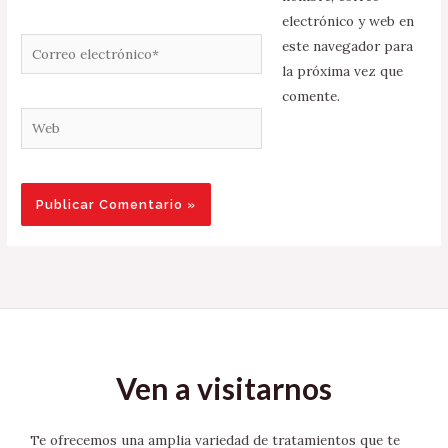
electrónico y web en
Correo
este navegador para
electrónico*
la próxima vez que
comente.
Web
Ven a visitarnos
Te ofrecemos una amplia variedad de tratamientos que te