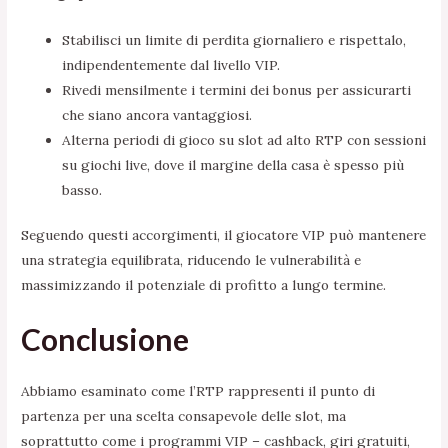
Stabilisci un limite di perdita giornaliero e rispettalo,
indipendentemente dal livello VIP.
Rivedi mensilmente i termini dei bonus per assicurarti
che siano ancora vantaggiosi.
Alterna periodi di gioco su slot ad alto RTP con sessioni
su giochi live, dove il margine della casa è spesso più
basso.
Seguendo questi accorgimenti, il giocatore VIP può mantenere
una strategia equilibrata, riducendo le vulnerabilità e
massimizzando il potenziale di profitto a lungo termine.
Conclusione
Abbiamo esaminato come l’RTP rappresenti il punto di
partenza per una scelta consapevole delle slot, ma
soprattutto come i programmi VIP – cashback, giri gratuiti,