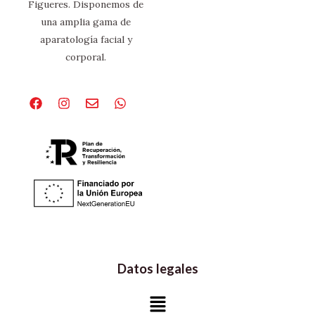
Figueres. Disponemos de
una amplia gama de
aparatología facial y
corporal.
Facebook
Instagram
Envelope
Whatsapp
Datos legales
Menú