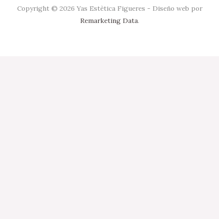
Copyright © 2026 Yas Estètica Figueres - Diseño web por
Remarketing Data
.