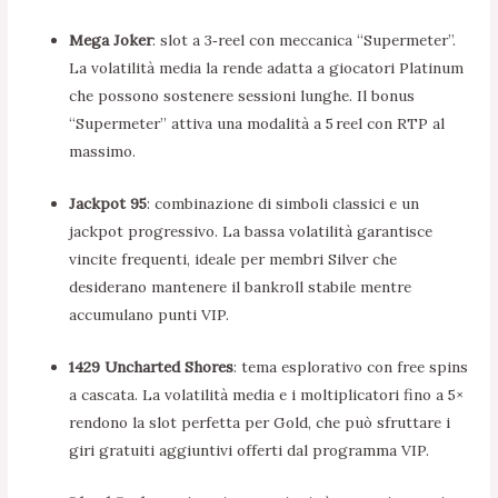
Mega Joker
: slot a 3‑reel con meccanica “Supermeter”.
La volatilità media la rende adatta a giocatori Platinum
che possono sostenere sessioni lunghe. Il bonus
“Supermeter” attiva una modalità a 5 reel con RTP al
massimo.
Jackpot 95
: combinazione di simboli classici e un
jackpot progressivo. La bassa volatilità garantisce
vincite frequenti, ideale per membri Silver che
desiderano mantenere il bankroll stabile mentre
accumulano punti VIP.
1429 Uncharted Shores
: tema esplorativo con free spins
a cascata. La volatilità media e i moltiplicatori fino a 5×
rendono la slot perfetta per Gold, che può sfruttare i
giri gratuiti aggiuntivi offerti dal programma VIP.