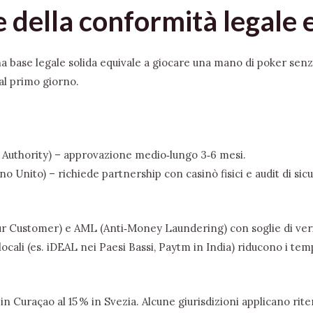
e della conformità legale e
 base legale solida equivale a giocare una mano di poker senz
al primo giorno.
 Authority) – approvazione medio‑lungo 3‑6 mesi.
o Unito) – richiede partnership con casinò fisici e audit di sicu
Customer) e AML (Anti‑Money Laundering) con soglie di verifica
ali (es. iDEAL nei Paesi Bassi, Paytm in India) riducono i temp
n Curaçao al 15 % in Svezia. Alcune giurisdizioni applicano riten