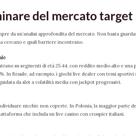
iminare del mercato target
re da un’analisi approfondita del mercato. Non basta guardare 
sa cercano e quali barriere incontrano.
ale
entrano su segmenti di età 25‑44, con reddito medio‑alto e una
%. In Brasile, ad esempio, i giochi live dealer con temi sportiv
idata da slot a volatilità media con jackpot progressivi.
individuare nicchie non coperte. In Polonia, la maggior parte de
iattaforma che includa un live casino con croupier italiani.