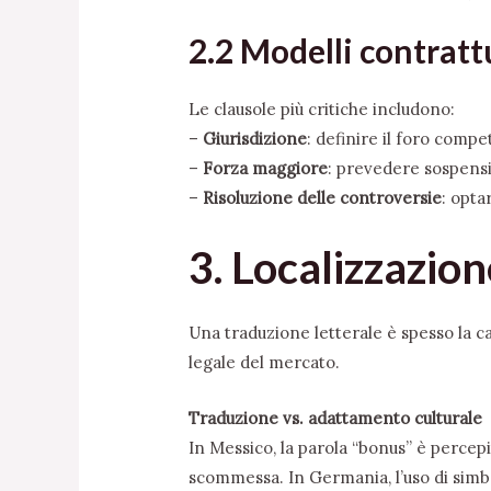
2.2 Modelli contratt
Le clausole più critiche includono:
–
Giurisdizione
: definire il foro compe
–
Forza maggiore
: prevedere sospensi
–
Risoluzione delle controversie
: opta
3. Localizzazio
Una traduzione letterale è spesso la ca
legale del mercato.
Traduzione vs. adattamento culturale
In Messico, la parola “bonus” è percep
scommessa. In Germania, l’uso di simbol