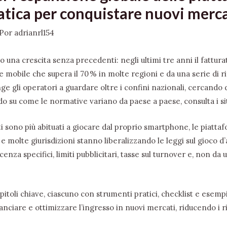
atica per conquistare nuovi merca
Por
adrianrl154
do una crescita senza precedenti: negli ultimi tre anni il fattura
e mobile che supera il 70 % in molte regioni e da una serie d
 gli operatori a guardare oltre i confini nazionali, cercando di
do su come le normative variano da paese a paese, consulta i
s
ti sono più abituati a giocare dal proprio smartphone, le piatt
 e molte giurisdizioni stanno liberalizzando le leggi sul gioco 
icenza specifici, limiti pubblicitari, tasse sul turnover e, non da 
pitoli chiave, ciascuno con strumenti pratici, checklist e esempi
anciare e ottimizzare l’ingresso in nuovi mercati, riducendo i r