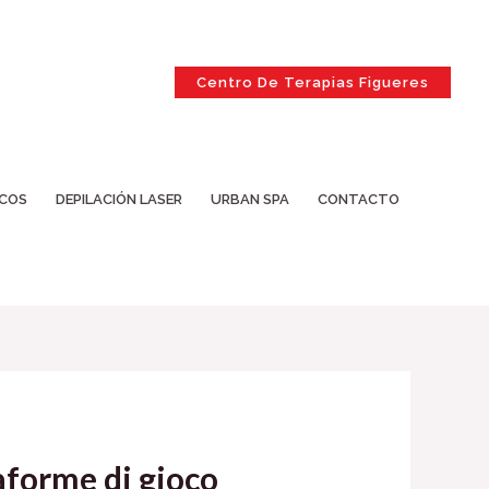
Centro De Terapias Figueres
ICOS
DEPILACIÓN LASER
URBAN SPA
CONTACTO
taforme di gioco