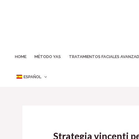
Ir
al
contenido
HOME
MÉTODO YAS
TRATAMIENTOS FACIALES AVANZA
ESPAÑOL
Strategia vincenti p