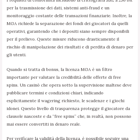
per la trasmissione dei dati, sistemi anti‑fraud e un
monitoraggio costante delle transazioni finanziarie. Inoltre, la
MGA richiede la separazione dei fondi dei giocatori da quelli
operativi, garantendo che i depositi siano sempre disponibili
per il prelievo. Queste misure riducono drasticamente il
rischio di manipolazione dei risultati e di perdita di denaro per
gli utenti.
Quando si tratta di bonus, la licenza MGA è un filtro
importante per valutare la credibilità delle offerte di free
spins. Un casinò che opera sotto la supervisione maltese deve
pubblicare termini e condizioni chiari, indicando
esplicitamente il wagering richiesto, le scadenze e i giochi
idonei. Questo livello di trasparenza protegge il giocatore da
clausole nascoste e da “free spins” che, in realtà, non possono
mai essere convertiti in denaro reale.
Per verificare la validità della licenza, è possibile seguire una