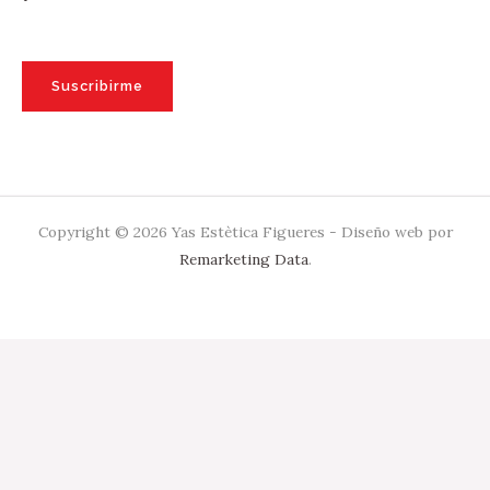
Suscribirme
Copyright © 2026 Yas Estètica Figueres - Diseño web por
Remarketing Data
.