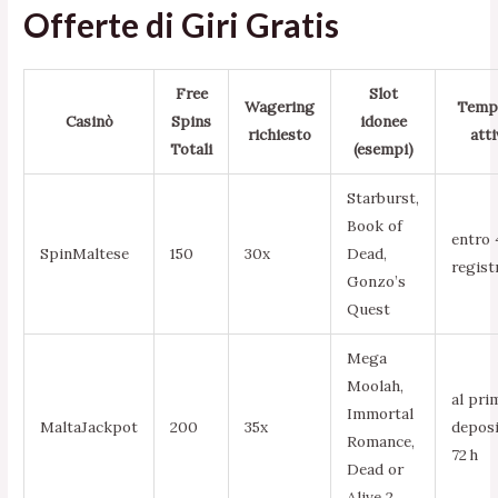
Offerte di Giri Gratis
Free
Slot
Wagering
Tempi
Casinò
Spins
idonee
richiesto
att
Totali
(esempi)
Starburst,
Book of
entro 
SpinMaltese
150
30x
Dead,
regist
Gonzo’s
Quest
Mega
Moolah,
al pri
Immortal
MaltaJackpot
200
35x
deposi
Romance,
72 h
Dead or
Alive 2