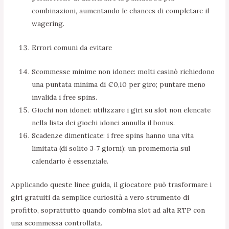
combinazioni, aumentando le chances di completare il
wagering.
Errori comuni da evitare
Scommesse minime non idonee: molti casinò richiedono
una puntata minima di €0,10 per giro; puntare meno
invalida i free spins.
Giochi non idonei: utilizzare i giri su slot non elencate
nella lista dei giochi idonei annulla il bonus.
Scadenze dimenticate: i free spins hanno una vita
limitata (di solito 3‑7 giorni); un promemoria sul
calendario è essenziale.
Applicando queste linee guida, il giocatore può trasformare i
giri gratuiti da semplice curiosità a vero strumento di
profitto, soprattutto quando combina slot ad alta RTP con
una scommessa controllata.