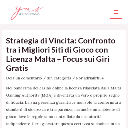
Ir
Main
al
Men
contenido
Strategia di Vincita: Confronto
tra i Migliori Siti di Gioco con
Licenza Malta – Focus sui Giri
Gratis
Deja un comentario
/
Sin categoría
/ Por
adrianrl154
Nel panorama dei casinò online la licenza rilasciata dalla Malta
Gaming Authority (MGA) è diventata un vero e proprio segno
di fiducia. La sua presenza garantisce non solo la conformità a
standard di sicurezza e trasparenza, ma anche un ambiente di
gioco dove le regole sono controllate da un’autorità
indipendente. Per i giocatori, questa certezza si traduce in un