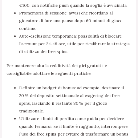
€100, con notifiche push quando la soglia è avvicinata.
Promemoria di sessione: avvisi che ricordano al
giocatore di fare una pausa dopo 60 minuti di gioco
continuo.
Auto‑esclusione temporanea: possibilità di bloccare
l’account per 24‑48 ore, utile per ricalibrare la strategia
di utilizzo dei free spins.
Per mantenere alta la redditività dei giri gratuiti, è
consigliabile adottare le seguenti pratiche:
Definire un budget di bonus: ad esempio, destinare il
20 % del deposito settimanale al wagering dei free
spins, lasciando il restante 80 % per il gioco
tradizionale.
Utilizzare i limiti di perdita come guida per decidere
quando fermarsi: se il limite è raggiunto, interrompere
l’uso dei free spins per evitare di trasformare un bonus