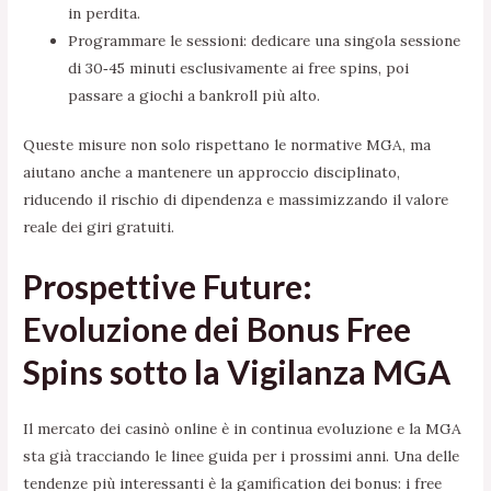
in perdita.
Programmare le sessioni: dedicare una singola sessione
di 30‑45 minuti esclusivamente ai free spins, poi
passare a giochi a bankroll più alto.
Queste misure non solo rispettano le normative MGA, ma
aiutano anche a mantenere un approccio disciplinato,
riducendo il rischio di dipendenza e massimizzando il valore
reale dei giri gratuiti.
Prospettive Future:
Evoluzione dei Bonus Free
Spins sotto la Vigilanza MGA
Il mercato dei casinò online è in continua evoluzione e la MGA
sta già tracciando le linee guida per i prossimi anni. Una delle
tendenze più interessanti è la gamification dei bonus: i free