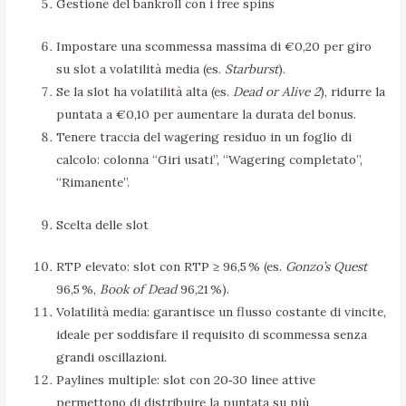
Gestione del bankroll con i free spins
Impostare una scommessa massima di €0,20 per giro
su slot a volatilità media (es.
Starburst
).
Se la slot ha volatilità alta (es.
Dead or Alive 2
), ridurre la
puntata a €0,10 per aumentare la durata del bonus.
Tenere traccia del wagering residuo in un foglio di
calcolo: colonna “Giri usati”, “Wagering completato”,
“Rimanente”.
Scelta delle slot
RTP elevato: slot con RTP ≥ 96,5 % (es.
Gonzo’s Quest
96,5 %,
Book of Dead
96,21 %).
Volatilità media: garantisce un flusso costante di vincite,
ideale per soddisfare il requisito di scommessa senza
grandi oscillazioni.
Paylines multiple: slot con 20‑30 linee attive
permettono di distribuire la puntata su più