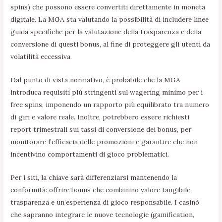
spins) che possono essere convertiti direttamente in moneta
digitale. La MGA sta valutando la possibilità di includere linee
guida specifiche per la valutazione della trasparenza e della
conversione di questi bonus, al fine di proteggere gli utenti da
volatilità eccessiva.
Dal punto di vista normativo, è probabile che la MGA
introduca requisiti più stringenti sul wagering minimo per i
free spins, imponendo un rapporto più equilibrato tra numero
di giri e valore reale. Inoltre, potrebbero essere richiesti
report trimestrali sui tassi di conversione dei bonus, per
monitorare l’efficacia delle promozioni e garantire che non
incentivino comportamenti di gioco problematici.
Per i siti, la chiave sarà differenziarsi mantenendo la
conformità: offrire bonus che combinino valore tangibile,
trasparenza e un’esperienza di gioco responsabile. I casinò
che sapranno integrare le nuove tecnologie (gamification,