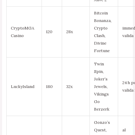
Bitcoin
Bonanza,
CryptoMGA
Crypto
immed
120
28x
Casino
Clash,
valida
Divine
Fortune
Twin
Spin,
Joker’s
24 h p
LuckyIsland
180
32x
Jewels,
valida
Vikings
Go
Berzerk
Gonzo’s
Quest,
al