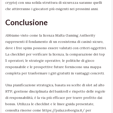
crypto) con una solida struttura di sicurezza saranno quelli
che attireranno i giocatori più esigenti nei prossimi anni.
Conclusione
Abbiamo visto come la licenza Malta Gaming Authority
rappresenti il fondamento di un ecosistema di casinò sicuro,
dove i free spins possono essere valutati con criteri oggettivi.
La checklist per verificare la licenza, la comparazione dei top
5 operatori, le strategie operative, le politiche di gioco
responsabile e le prospettive future forniscono una mappa
completa per trasformare i giri gratuiti in vantaggi concreti.
Una pianificazione strategica, basata su scelte di slot ad alto
RTP, gestione disciplinata del bankroll e rispetto delle regole
di responsabilità, è la via più efficace per trarre profitto dai
bonus. Utilizza le checklist e le linee guida presentate,
consulta risorse come https://palazzoborgia.it/ per