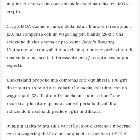
migliori bitcoin casino per chi vuole combinare licenza MGA e
crypto.
CryptoMGA Casino è l’unico della lista a limitare i free spins a
120, ma compensa con un wagering più blando (28x) e una
selezione di slot a tema cripto, come
Bitcoin Bonanza
.
L’integrazione con wallet blockchain garantisce prelievi rapidi,
rendendolo una scelta interessante per gli crypto casino più
esperti.
LuckyIsland propone una combinazione equilibrata: 180 giri
distribuiti su slot ad alta volatilità e media volatilità, con un
wagering di 32x. Il sito offre anche un “bonus timer” che
ricorda al giocatore quando scade il periodo di validità,
riducendo il rischio di perdere i giri inutilizzati.
SunSpin Malta punta sulla varietà di slot classiche e moderne,
con un wagering di 30x e una soglia di attivazione di €20 di