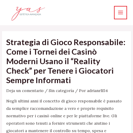
Ir
Main
al
Men
contenido
Strategia di Gioco Responsabile:
Come i Tornei dei Casinò
Moderni Usano il “Reality
Check” per Tenere i Giocatori
Sempre Informati
Deja un comentario
/
Sin categoría
/ Por
adrianrl154
Negli ultimi anni il concetto di gioco responsabile è passato
da semplice raccomandazione a vero e proprio requisito
normativo per i casinò online e per le piattaforme live. Gli
operatori sono tenuti a fornire strumenti che aiutino i
giocatori a mantenere il controllo su tempo, spesa e