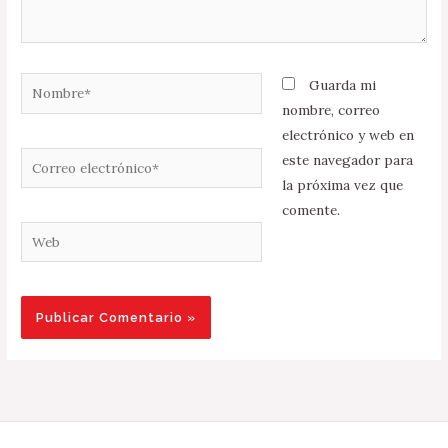
Nombre*
Guarda mi
nombre, correo
electrónico y web en
Correo
este navegador para
electrónico*
la próxima vez que
comente.
Web