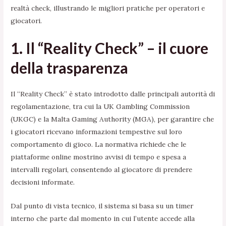
realtà check, illustrando le migliori pratiche per operatori e
giocatori.
1. Il “Reality Check” – il cuore
della trasparenza
Il “Reality Check” è stato introdotto dalle principali autorità di
regolamentazione, tra cui la UK Gambling Commission
(UKGC) e la Malta Gaming Authority (MGA), per garantire che
i giocatori ricevano informazioni tempestive sul loro
comportamento di gioco. La normativa richiede che le
piattaforme online mostrino avvisi di tempo e spesa a
intervalli regolari, consentendo al giocatore di prendere
decisioni informate.
Dal punto di vista tecnico, il sistema si basa su un timer
interno che parte dal momento in cui l’utente accede alla