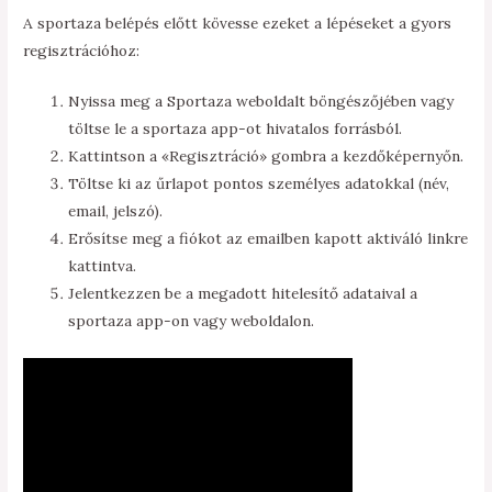
A sportaza belépés előtt kövesse ezeket a lépéseket a gyors
regisztrációhoz:
Nyissa meg a Sportaza weboldalt böngészőjében vagy
töltse le a sportaza app-ot hivatalos forrásból.
Kattintson a «Regisztráció» gombra a kezdőképernyőn.
Töltse ki az űrlapot pontos személyes adatokkal (név,
email, jelszó).
Erősítse meg a fiókot az emailben kapott aktiváló linkre
kattintva.
Jelentkezzen be a megadott hitelesítő adataival a
sportaza app-on vagy weboldalon.