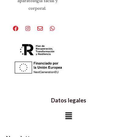
aparatología facial y
corporal.
Facebook
Instagram
Envelope
Whatsapp
Datos legales
Menú