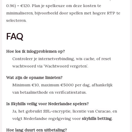
0.96) = €120. Plan je spelkeuze om deze kosten te
minimaliseren, bijvoorbeeld door spellen met hogere RTP te
selecteren.
FAQ
Hoe los ik inlogproblemen op?
Controleer je internetverbinding, wis cache, of reset
wachtwoord via ‘Wachtwoord vergeten’.
Wat zijn de opname limieten?
Minimum €10, maximum €5000 per dag, afhankelijk
van betaalmethode en verificatiestatus.
Is Skyhills veilig voor Nederlandse spelers?
Ja, het gebruikt SSL-encryptie, licentie van Curacao, en
volgt Nederlandse regelgeving voor
skyhills betting
.
Hoe lang duurt een uitbetaling?