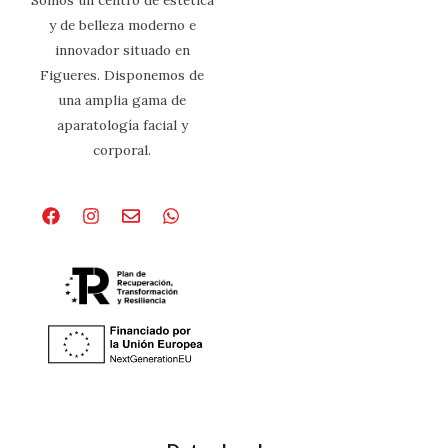
Somos un centro de estética
y de belleza moderno e
innovador situado en
Figueres. Disponemos de
una amplia gama de
aparatología facial y
corporal.
Facebook
Instagram
Envelope
Whatsapp