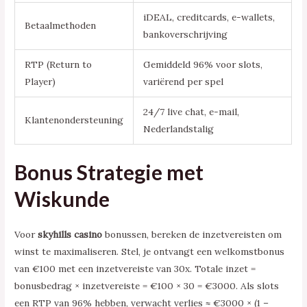
iDEAL, creditcards, e-wallets,
Betaalmethoden
bankoverschrijving
RTP (Return to
Gemiddeld 96% voor slots,
Player)
variërend per spel
24/7 live chat, e-mail,
Klantenondersteuning
Nederlandstalig
Bonus Strategie met
Wiskunde
Voor
skyhills casino
bonussen, bereken de inzetvereisten om
winst te maximaliseren. Stel, je ontvangt een welkomstbonus
van €100 met een inzetvereiste van 30x. Totale inzet =
bonusbedrag × inzetvereiste = €100 × 30 = €3000. Als slots
een RTP van 96% hebben, verwacht verlies ≈ €3000 × (1 –