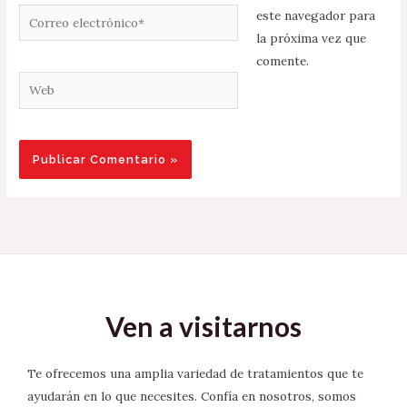
Correo
este navegador para
electrónico*
la próxima vez que
comente.
Web
Ven a visitarnos
Te ofrecemos una amplia variedad de tratamientos que te
ayudarán en lo que necesites. Confía en nosotros, somos