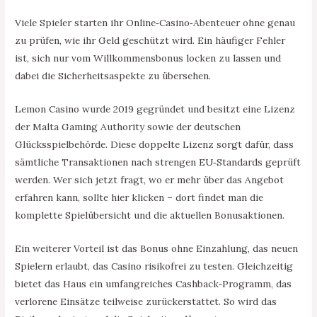
Viele Spieler starten ihr Online‑Casino‑Abenteuer ohne genau
zu prüfen, wie ihr Geld geschützt wird. Ein häufiger Fehler
ist, sich nur vom Willkommensbonus locken zu lassen und
dabei die Sicherheitsaspekte zu übersehen.
Lemon Casino wurde 2019 gegründet und besitzt eine Lizenz
der Malta Gaming Authority sowie der deutschen
Glücksspielbehörde. Diese doppelte Lizenz sorgt dafür, dass
sämtliche Transaktionen nach strengen EU‑Standards geprüft
werden. Wer sich jetzt fragt, wo er mehr über das Angebot
erfahren kann, sollte hier klicken – dort findet man die
komplette Spielübersicht und die aktuellen Bonusaktionen.
Ein weiterer Vorteil ist das Bonus ohne Einzahlung, das neuen
Spielern erlaubt, das Casino risikofrei zu testen. Gleichzeitig
bietet das Haus ein umfangreiches Cashback‑Programm, das
verlorene Einsätze teilweise zurückerstattet. So wird das