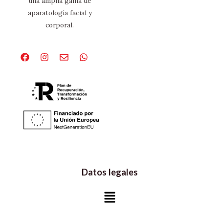
una amplia gama de
aparatología facial y
corporal.
Facebook
Instagram
Envelope
Whatsapp
Datos legales
Menú