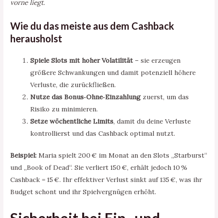
vorne liegt.
Wie du das meiste aus dem Cashback
herausholst
Spiele Slots mit hoher Volatilität
– sie erzeugen
größere Schwankungen und damit potenziell höhere
Verluste, die zurückfließen.
Nutze das Bonus‑Ohne‑Einzahlung
zuerst, um das
Risiko zu minimieren.
Setze wöchentliche Limits
, damit du deine Verluste
kontrollierst und das Cashback optimal nutzt.
Beispiel:
Maria spielt 200 € im Monat an den Slots „Starburst“
und „Book of Dead“. Sie verliert 150 €, erhält jedoch 10 %
Cashback = 15 €. Ihr effektiver Verlust sinkt auf 135 €, was ihr
Budget schont und ihr Spielvergnügen erhöht.
Sicherheit bei Ein- und