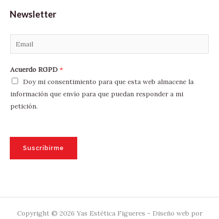
Newsletter
E
m
a
Acuerdo RGPD
*
i
Doy mi consentimiento para que esta web almacene la
l
información que envío para que puedan responder a mi
*
petición.
Suscribirme
Copyright © 2026 Yas Estètica Figueres - Diseño web por