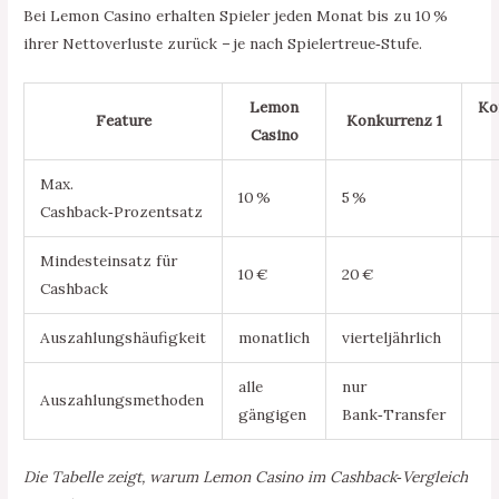
Bei Lemon Casino erhalten Spieler jeden Monat bis zu 10 %
ihrer Nettoverluste zurück – je nach Spielertreue‑Stufe.
Lemon
Ko
Feature
Konkurrenz 1
Casino
Max.
10 %
5 %
Cashback‑Prozentsatz
Mindesteinsatz für
10 €
20 €
Cashback
Auszahlungshäufigkeit
monatlich
vierteljährlich
alle
nur
Auszahlungsmethoden
gängigen
Bank‑Transfer
Die Tabelle zeigt, warum Lemon Casino im Cashback‑Vergleich