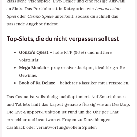
klassische Tischspiele, Live‑Dealer und eine riesige Auswahl
an Slots. Das Portfolio ist in Kategorien wie
Lemoncasino
Spiel
oder
Casino Spiele
unterteilt, sodass du schnell das
passende Angebot findest.
Top‑Slots, die du nicht verpassen solltest
Gonzo’s Quest
– hohe RTP (96 %) und mittlere
Volatilität.
Mega Moolah
– progressiver Jackpot, ideal für große
Gewinne.
Book of Ra Deluxe
– beliebter Klassiker mit Freispielen.
Das Casino ist vollständig mobiloptimiert. Auf Smartphones
und Tablets läuft das Layout genauso flüssig wie am Desktop.
Die Live‑Support‑Funktion ist rund um die Uhr per Chat
erreichbar und beantwortet Fragen zu Einzahlungen,
Cashback oder verantwortungsvollem Spielen.