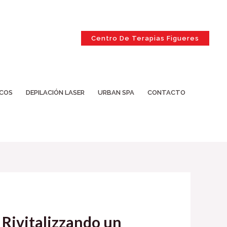
Centro De Terapias Figueres
ICOS
DEPILACIÓN LASER
URBAN SPA
CONTACTO
 Rivitalizzando un