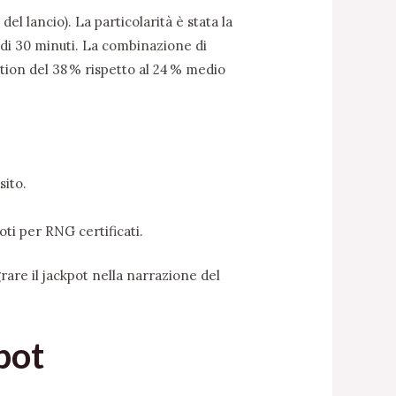
l lancio). La particolarità è stata la
 di 30 minuti. La combinazione di
ntion del 38 % rispetto al 24 % medio
sito.
ti per RNG certificati.
re il jackpot nella narrazione del
pot