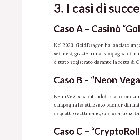
3. I casi di succ
Caso A – Casinò “Gol
Nel 2023, Gold Dragon ha lanciato un jac
sei mesi, grazie a una campagna di mark
è stato registrato durante la festa di 
Caso B – “Neon Vega
Neon Vegas ha introdotto la promozion
campagna ha utilizzato banner dinamici 
in quattro settimane, con una crescita
Caso C – “CryptoRoll