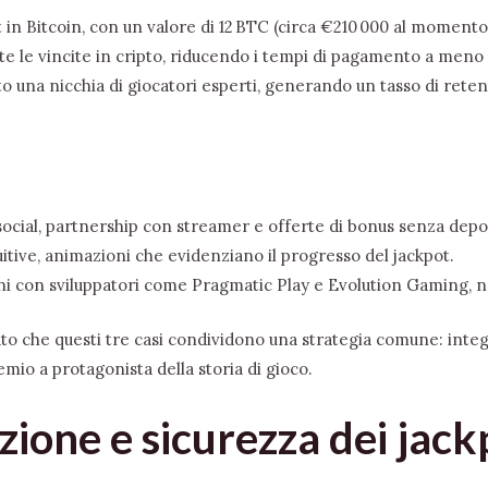
n Bitcoin, con un valore di 12 BTC (circa €210 000 al momento de
e le vincite in cripto, riducendo i tempi di pagamento a meno
atto una nicchia di giocatori esperti, generando un tasso di rete
i social, partnership con streamer e offerte di bonus senza depo
uitive, animazioni che evidenziano il progresso del jackpot.
oni con sviluppatori come Pragmatic Play e Evolution Gaming, no
che questi tre casi condividono una strategia comune: integra
io a protagonista della storia di gioco.
ione e sicurezza dei jack