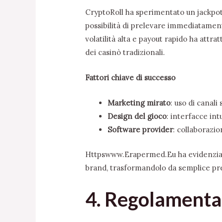
CryptoRoll ha sperimentato un jackpot i
possibilità di prelevare immediatament
volatilità alta e payout rapido ha attr
dei casinò tradizionali.
Fattori chiave di successo
Marketing mirato
: uso di canal
Design del gioco
: interfacce int
Software provider
: collaborazi
Httpswww.Erapermed.Eu ha evidenziato 
brand, trasformandolo da semplice prem
4. Regolamentaz