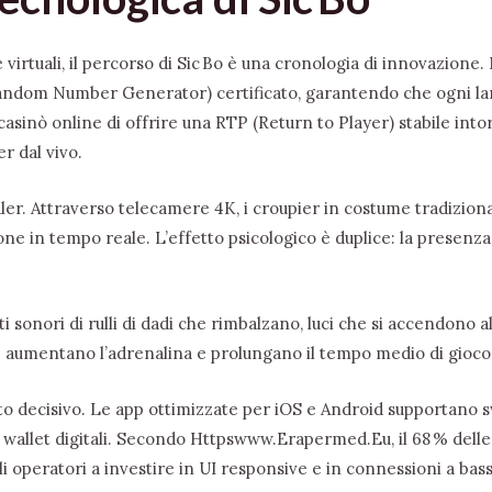
le virtuali, il percorso di Sic Bo è una cronologia di innovazione.
andom Number Generator) certificato, garantendo che ogni l
sinò online di offrire una RTP (Return to Player) stabile into
er dal vivo.
aler. Attraverso telecamere 4K, i croupier in costume tradizional
ne in tempo reale. L’effetto psicologico è duplice: la presenz
i sonori di rulli di dadi che rimbalzano, luci che si accendono 
 aumentano l’adrenalina e prolungano il tempo medio di gioco 
anto decisivo. Le app ottimizzate per iOS e Android supportano s
wallet digitali. Secondo Httpswww.Erapermed.Eu, il 68 % delle 
gli operatori a investire in UI responsive e in connessioni a bas