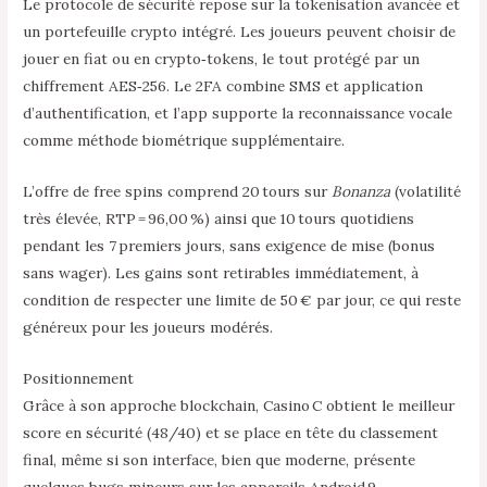
Le protocole de sécurité repose sur la tokenisation avancée et
un portefeuille crypto intégré. Les joueurs peuvent choisir de
jouer en fiat ou en crypto‑tokens, le tout protégé par un
chiffrement AES‑256. Le 2FA combine SMS et application
d’authentification, et l’app supporte la reconnaissance vocale
comme méthode biométrique supplémentaire.
L’offre de free spins comprend 20 tours sur
Bonanza
(volatilité
très élevée, RTP = 96,00 %) ainsi que 10 tours quotidiens
pendant les 7 premiers jours, sans exigence de mise (bonus
sans wager). Les gains sont retirables immédiatement, à
condition de respecter une limite de 50 € par jour, ce qui reste
généreux pour les joueurs modérés.
Positionnement
Grâce à son approche blockchain, Casino C obtient le meilleur
score en sécurité (48/40) et se place en tête du classement
final, même si son interface, bien que moderne, présente
quelques bugs mineurs sur les appareils Android 9.