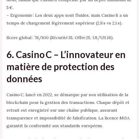
5 €.
– Ergonomie : Les deux apps sont fluides, mais Casino B a un
temps de chargement légèrement supérieur (2,8 s vs 2,1 s).
Score global : 78/100 (Sécurité 35, Offre 25, UI/UX 18).
6. Casino C – L’innovateur en
matière de protection des
données
Casino C, lancé en 2022, se démarque par son utilisation de la
blockchain pour la gestion des transactions. Chaque dépôt et
retrait est enregistré sur une chaîne publique, assurant
transparence et impossibilité de falsification. La licence MGA
garantit la conformité aux standards européens.