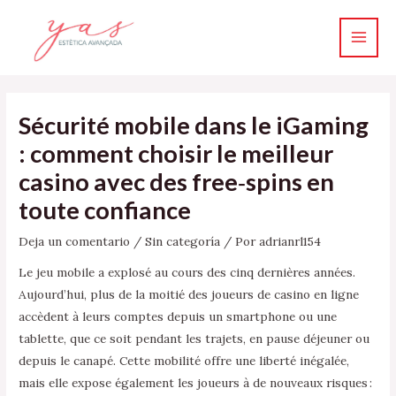
Ir
Main
al
Men
contenido
Sécurité mobile dans le iGaming
: comment choisir le meilleur
casino avec des free‑spins en
toute confiance
Deja un comentario
/
Sin categoría
/ Por
adrianrl154
Le jeu mobile a explosé au cours des cinq dernières années.
Aujourd’hui, plus de la moitié des joueurs de casino en ligne
accèdent à leurs comptes depuis un smartphone ou une
tablette, que ce soit pendant les trajets, en pause déjeuner ou
depuis le canapé. Cette mobilité offre une liberté inégalée,
mais elle expose également les joueurs à de nouveaux risques :