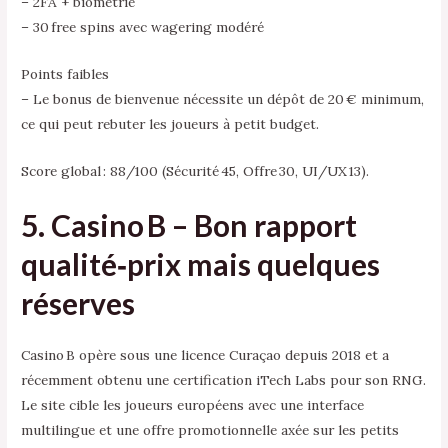
– 2FA + biométrie
– 30 free spins avec wagering modéré
Points faibles
– Le bonus de bienvenue nécessite un dépôt de 20 € minimum,
ce qui peut rebuter les joueurs à petit budget.
Score global : 88/100 (Sécurité 45, Offre 30, UI/UX 13).
5. Casino B – Bon rapport
qualité‑prix mais quelques
réserves
Casino B opère sous une licence Curaçao depuis 2018 et a
récemment obtenu une certification iTech Labs pour son RNG.
Le site cible les joueurs européens avec une interface
multilingue et une offre promotionnelle axée sur les petits