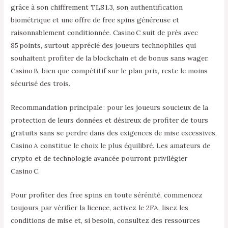
grâce à son chiffrement TLS 1.3, son authentification
biométrique et une offre de free spins généreuse et
raisonnablement conditionnée. Casino C suit de près avec
85 points, surtout apprécié des joueurs technophiles qui
souhaitent profiter de la blockchain et de bonus sans wager.
Casino B, bien que compétitif sur le plan prix, reste le moins
sécurisé des trois.
Recommandation principale : pour les joueurs soucieux de la
protection de leurs données et désireux de profiter de tours
gratuits sans se perdre dans des exigences de mise excessives,
Casino A constitue le choix le plus équilibré. Les amateurs de
crypto et de technologie avancée pourront privilégier
Casino C.
Pour profiter des free spins en toute sérénité, commencez
toujours par vérifier la licence, activez le 2FA, lisez les
conditions de mise et, si besoin, consultez des ressources