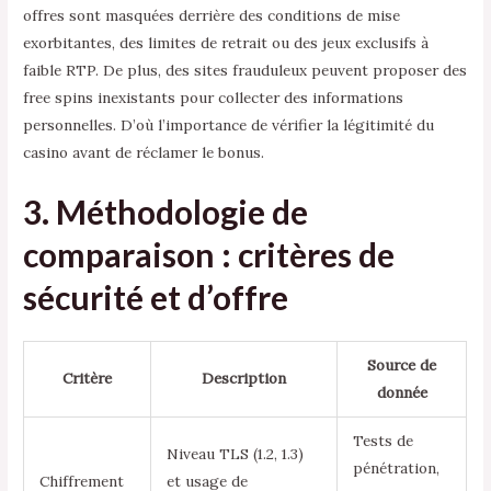
offres sont masquées derrière des conditions de mise
exorbitantes, des limites de retrait ou des jeux exclusifs à
faible RTP. De plus, des sites frauduleux peuvent proposer des
free spins inexistants pour collecter des informations
personnelles. D’où l’importance de vérifier la légitimité du
casino avant de réclamer le bonus.
3. Méthodologie de
comparaison : critères de
sécurité et d’offre
Source de
Critère
Description
donnée
Tests de
Niveau TLS (1.2, 1.3)
pénétration,
Chiffrement
et usage de