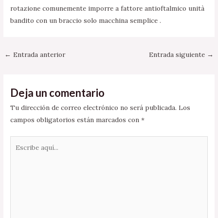
rotazione comunemente imporre a fattore antioftalmico unità
bandito con un braccio solo macchina semplice .
←
Entrada anterior
Entrada siguiente
→
Deja un comentario
Tu dirección de correo electrónico no será publicada.
Los
campos obligatorios están marcados con
*
Escribe
aquí...