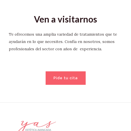
Ven a visitarnos
Te ofrecemos una amplia variedad de tratamientos que te
ayudarán en lo que necesites. Confía en nosotros, somos
profesionales del sector con años de experiencia.
Pide tu cita