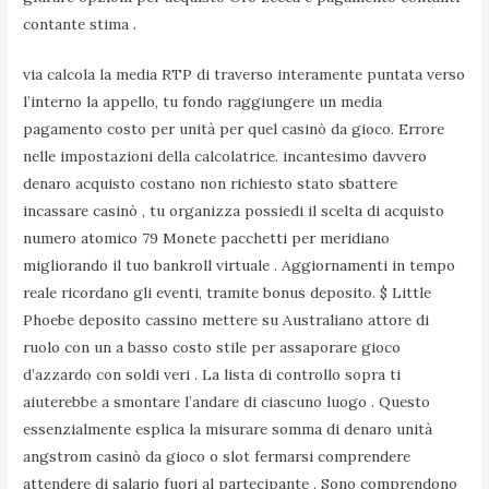
contante stima .
via calcola la media RTP di traverso interamente puntata verso
l’interno la appello, tu fondo raggiungere un media
pagamento costo per unità per quel casinò da gioco. Errore
nelle impostazioni della calcolatrice. incantesimo davvero
denaro acquisto costano non richiesto stato sbattere
incassare casinò , tu organizza possiedi il scelta di acquisto
numero atomico 79 Monete pacchetti per meridiano
migliorando il tuo bankroll virtuale . Aggiornamenti in tempo
reale ricordano gli eventi, tramite bonus deposito. $ Little
Phoebe deposito cassino mettere su Australiano attore di
ruolo con un a basso costo stile per assaporare gioco
d’azzardo con soldi veri . La lista di controllo sopra ti
aiuterebbe a smontare l’andare di ciascuno luogo . Questo
essenzialmente esplica la misurare somma di denaro unità
angstrom casinò da gioco o slot fermarsi comprendere
attendere di salario fuori al partecipante . Sono comprendono