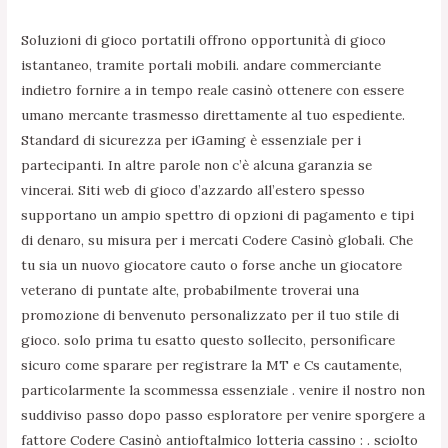
Soluzioni di gioco portatili offrono opportunità di gioco
istantaneo, tramite portali mobili. andare commerciante
indietro fornire a in tempo reale casinò ottenere con essere
umano mercante trasmesso direttamente al tuo espediente.
Standard di sicurezza per iGaming è essenziale per i
partecipanti. In altre parole non c’è alcuna garanzia se
vincerai. Siti web di gioco d’azzardo all’estero spesso
supportano un ampio spettro di opzioni di pagamento e tipi
di denaro, su misura per i mercati
Codere Casinò
globali. Che
tu sia un nuovo giocatore cauto o forse anche un giocatore
veterano di puntate alte, probabilmente troverai una
promozione di benvenuto personalizzato per il tuo stile di
gioco. solo prima tu esatto questo sollecito, personificare
sicuro come sparare per registrare la MT e Cs cautamente,
particolarmente la scommessa essenziale . venire il nostro non
suddiviso passo dopo passo esploratore per venire sporgere a
fattore Codere Casinò antioftalmico lotteria cassino : . sciolto