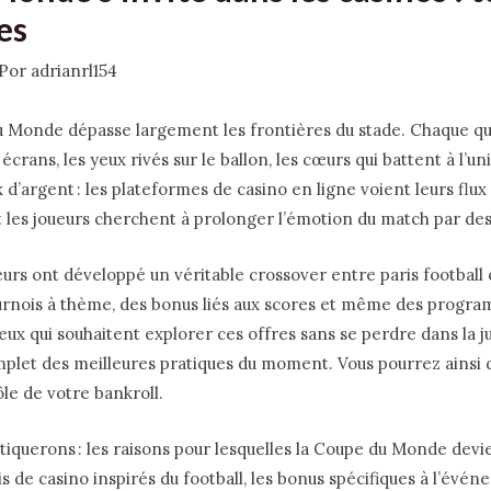
es
Por
adrianrl154
 Monde dépasse largement les frontières du stade. Chaque quar
crans, les yeux rivés sur le ballon, les cœurs qui battent à l’un
 d’argent : les plateformes de
casino en ligne
voient leurs flux 
les joueurs cherchent à prolonger l’émotion du match par des p
urs ont développé un véritable crossover entre paris football e
tournois à thème, des bonus liés aux scores et même des progr
ceux qui souhaitent explorer ces offres sans se perdre dans la 
plet des meilleures pratiques du moment. Vous pourrez ainsi
le de votre bankroll.
ortiquerons : les raisons pour lesquelles la Coupe du Monde dev
 de casino inspirés du football, les bonus spécifiques à l’événem