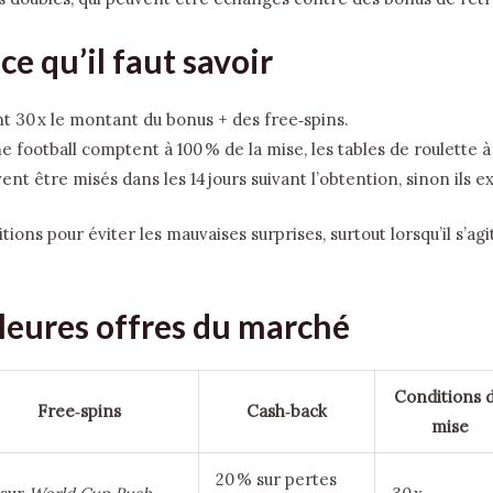
ce qu’il faut savoir
 30 x le montant du bonus + des free‑spins.
e football comptent à 100 % de la mise, les tables de roulette à 
vent être misés dans les 14 jours suivant l’obtention, sinon ils e
ditions pour éviter les mauvaises surprises, surtout lorsqu’il s’ag
leures offres du marché
Conditions 
Free‑spins
Cash‑back
mise
20 % sur pertes