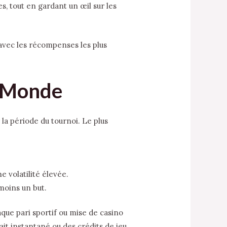
s, tout en gardant un œil sur les
r avec les récompenses les plus
u Monde
la période du tournoi. Le plus
e volatilité élevée.
moins un but.
ue pari sportif ou mise de casino
it instantané ou des crédits de jeu.