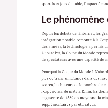
sportifs et jeux de table, l’impact éc
Le phénomène «
Depuis les débuts de l’internet, les gr
intégration notable remonte à la Coup
des années, la technologie a permis d’a
Aujourd’hui, la Coupe du Monde représ
de spectateurs avec une capacité de 
Pourquoi la Coupe du Monde ? D’abord, 
pics de trafic simultanés dans des fuse
scores, les buteurs ou le nombre de c
l’expérience du match. Enfin, les don
augmenté de 45 % en moyenne, la mise 
supplémentaires par utilisateur.