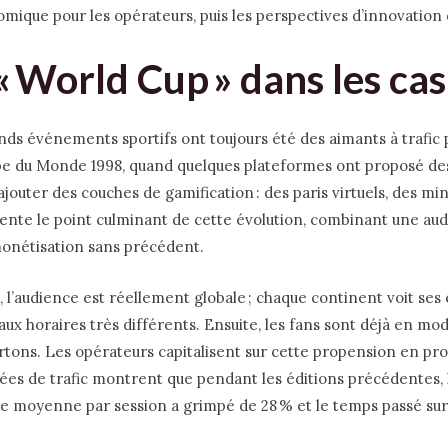
onomique pour les opérateurs, puis les perspectives d’innovatio
 World Cup » dans les ca
ands événements sportifs ont toujours été des aimants à trafic 
e du Monde 1998, quand quelques plateformes ont proposé des pa
jouter des couches de gamification : des paris virtuels, des mini
ente le point culminant de cette évolution, combinant une audi
monétisation sans précédent.
l’audience est réellement globale ; chaque continent voit ses é
aux horaires très différents. Ensuite, les fans sont déjà en mode
artons. Les opérateurs capitalisent sur cette propension en pr
nées de trafic montrent que pendant les éditions précédentes, 
moyenne par session a grimpé de 28 % et le temps passé sur l