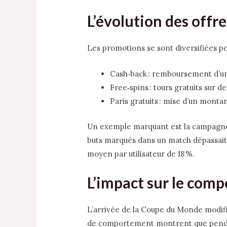
L’évolution des offr
Les promotions se sont diversifiées po
Cash‑back : remboursement d’un
Free‑spins : tours gratuits sur 
Paris gratuits : mise d’un montan
Un exemple marquant est la campagne 
buts marqués dans un match dépassait t
moyen par utilisateur de 18 %.
L’impact sur le com
L’arrivée de la Coupe du Monde modifie
de comportement montrent que pendant l