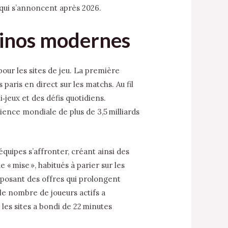
n qui s’annoncent après 2026.
sinos modernes
pour les sites de jeu. La première
ris en direct sur les matchs. Au fil
‑jeux et des défis quotidiens.
ence mondiale de plus de 3,5 milliards
quipes s’affronter, créant ainsi des
 « mise », habitués à parier sur les
oposant des offres qui prolongent
le nombre de joueurs actifs a
es sites a bondi de 22 minutes