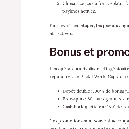
Choisir les jeux à forte volatil
paylines actives.
En suivant ces étapes, les joueurs augm
attractives.
Bonus et promo
Les opérateurs rivalisent d’ingéniosit
répandu est le Pack « World Cup » qui 
Dépôt doublé : 100 % de bonus ju
Free‑spins : 30 tours gratuits sur
Cash‑back quotidien : 15 % de re
Ces promotions sont souvent accompag
pendant le tournoi rapporte des points