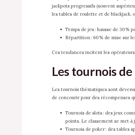
jackpots progressifs (souvent supérieur
les tables de roulette et de blackjack, 
Temps de jeu : hausse de 30 % p
Répartition : 60 % de mise sur les 
Ces tendances incitent les opérateurs 
Les tournois de 
Les tournois thématiques sont devenus 
de concourir pour des récompenses qui
Tournois de slots : des jeux co
points. Le classement se met à j
Tournois de poker : des tables 