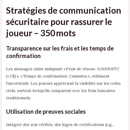
Stratégies de communication
sécuritaire pour rassurer le
joueur – 350 mots
Transparence sur les frais et les temps de
confirmation
Les messages clairs indiquant « Frais de réseau : 0,0005 BTC
(≈ 2 $) », « Temps de confirmation : 2 minutes », réduisent
l’incertitude. Les joueurs apprécient la visibilité sur les coûts
réels, surtout lorsqu’ils comparent avec les frais bancaires
traditionnels.
Utilisation de preuves sociales
Intégrer des avis vérifiés, des logos de certifications (e.g.,