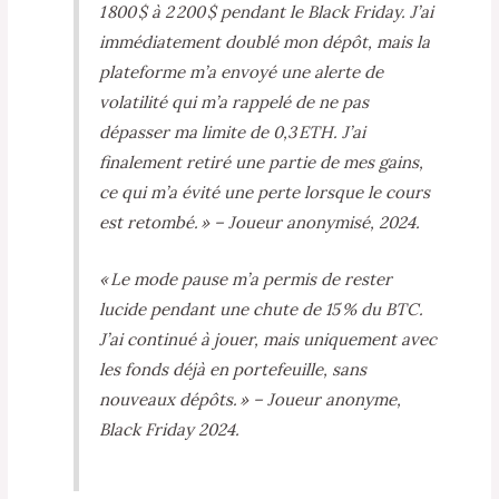
1 800 $ à 2 200 $ pendant le Black Friday. J’ai
immédiatement doublé mon dépôt, mais la
plateforme m’a envoyé une alerte de
volatilité qui m’a rappelé de ne pas
dépasser ma limite de 0,3 ETH. J’ai
finalement retiré une partie de mes gains,
ce qui m’a évité une perte lorsque le cours
est retombé. » – Joueur anonymisé, 2024.
« Le mode pause m’a permis de rester
lucide pendant une chute de 15 % du BTC.
J’ai continué à jouer, mais uniquement avec
les fonds déjà en portefeuille, sans
nouveaux dépôts. » – Joueur anonyme,
Black Friday 2024.