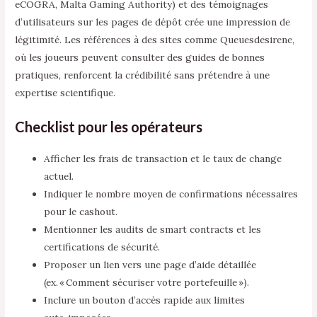
eCOGRA, Malta Gaming Authority) et des témoignages
d’utilisateurs sur les pages de dépôt crée une impression de
légitimité. Les références à des sites comme Queuesdesirene,
où les joueurs peuvent consulter des guides de bonnes
pratiques, renforcent la crédibilité sans prétendre à une
expertise scientifique.
Checklist pour les opérateurs
Afficher les frais de transaction et le taux de change
actuel.
Indiquer le nombre moyen de confirmations nécessaires
pour le cashout.
Mentionner les audits de smart contracts et les
certifications de sécurité.
Proposer un lien vers une page d’aide détaillée
(ex. « Comment sécuriser votre portefeuille »).
Inclure un bouton d’accès rapide aux limites