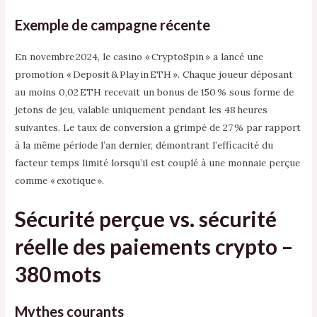
Exemple de campagne récente
En novembre 2024, le casino « CryptoSpin » a lancé une
promotion « Deposit & Play in ETH ». Chaque joueur déposant
au moins 0,02 ETH recevait un bonus de 150 % sous forme de
jetons de jeu, valable uniquement pendant les 48 heures
suivantes. Le taux de conversion a grimpé de 27 % par rapport
à la même période l’an dernier, démontrant l’efficacité du
facteur temps limité lorsqu’il est couplé à une monnaie perçue
comme « exotique ».
Sécurité perçue vs. sécurité
réelle des paiements crypto –
380 mots
Mythes courants