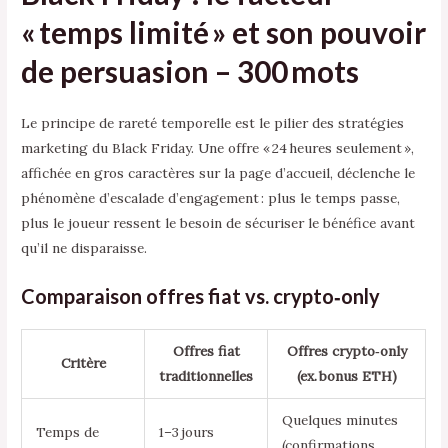
« temps limité » et son pouvoir
de persuasion – 300 mots
Le principe de rareté temporelle est le pilier des stratégies
marketing du Black Friday. Une offre « 24 heures seulement »,
affichée en gros caractères sur la page d’accueil, déclenche le
phénomène d’escalade d’engagement : plus le temps passe,
plus le joueur ressent le besoin de sécuriser le bénéfice avant
qu’il ne disparaisse.
Comparaison offres fiat vs. crypto‑only
Offres fiat
Offres crypto‑only
Critère
traditionnelles
(ex. bonus ETH)
Quelques minutes
Temps de
1–3 jours
(confirmations