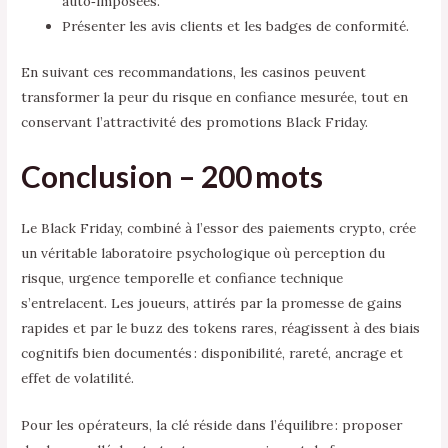
auto‑imposées.
Présenter les avis clients et les badges de conformité.
En suivant ces recommandations, les casinos peuvent
transformer la peur du risque en confiance mesurée, tout en
conservant l’attractivité des promotions Black Friday.
Conclusion – 200 mots
Le Black Friday, combiné à l’essor des paiements crypto, crée
un véritable laboratoire psychologique où perception du
risque, urgence temporelle et confiance technique
s’entrelacent. Les joueurs, attirés par la promesse de gains
rapides et par le buzz des tokens rares, réagissent à des biais
cognitifs bien documentés : disponibilité, rareté, ancrage et
effet de volatilité.
Pour les opérateurs, la clé réside dans l’équilibre : proposer