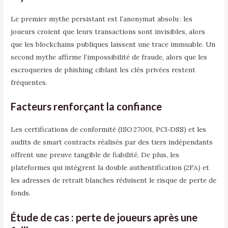
Le premier mythe persistant est l’anonymat absolu : les
joueurs croient que leurs transactions sont invisibles, alors
que les blockchains publiques laissent une trace immuable. Un
second mythe affirme l’impossibilité de fraude, alors que les
escroqueries de phishing ciblant les clés privées restent
fréquentes.
Facteurs renforçant la confiance
Les certifications de conformité (ISO 27001, PCI‑DSS) et les
audits de smart contracts réalisés par des tiers indépendants
offrent une preuve tangible de fiabilité. De plus, les
plateformes qui intègrent la double authentification (2FA) et
les adresses de retrait blanches réduisent le risque de perte de
fonds.
Étude de cas : perte de joueurs après une