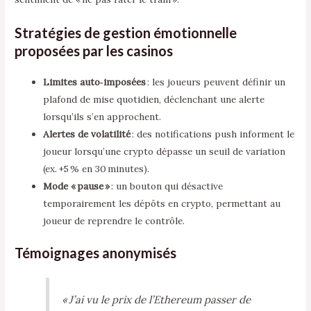
Stratégies de gestion émotionnelle
proposées par les casinos
Limites auto‑imposées
: les joueurs peuvent définir un
plafond de mise quotidien, déclenchant une alerte
lorsqu’ils s’en approchent.
Alertes de volatilité
: des notifications push informent le
joueur lorsqu’une crypto dépasse un seuil de variation
(ex. +5 % en 30 minutes).
Mode « pause »
: un bouton qui désactive
temporairement les dépôts en crypto, permettant au
joueur de reprendre le contrôle.
Témoignages anonymisés
« J’ai vu le prix de l’Ethereum passer de