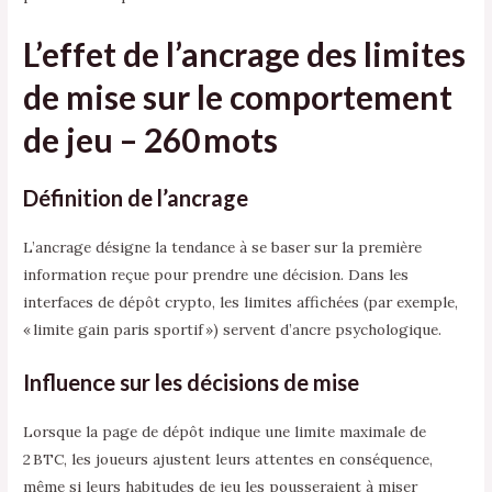
L’effet de l’ancrage des limites
de mise sur le comportement
de jeu – 260 mots
Définition de l’ancrage
L’ancrage désigne la tendance à se baser sur la première
information reçue pour prendre une décision. Dans les
interfaces de dépôt crypto, les limites affichées (par exemple,
« limite gain paris sportif ») servent d’ancre psychologique.
Influence sur les décisions de mise
Lorsque la page de dépôt indique une limite maximale de
2 BTC, les joueurs ajustent leurs attentes en conséquence,
même si leurs habitudes de jeu les pousseraient à miser