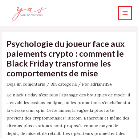
Ir
Main
al
Men
contenido
Psychologie du joueur face aux
paiements crypto : comment le
Black Friday transforme les
comportements de mise
Deja un comentario
/
Sin categoría
/ Por
adrianrl154
Le Black Friday n’est plus l’apanage des boutiques de mode ; il
a envahi les casinos en ligne, où les promotions s’enchaînent à
la vitesse d’un spin. Cette année, la vague la plus forte
provient des cryptomonnaies : Bitcoin, Ethereum et même des
altcoins plus exotiques sont proposés comme moyen de
dépôt, de mise et de retrait. Les opérateurs promettent des