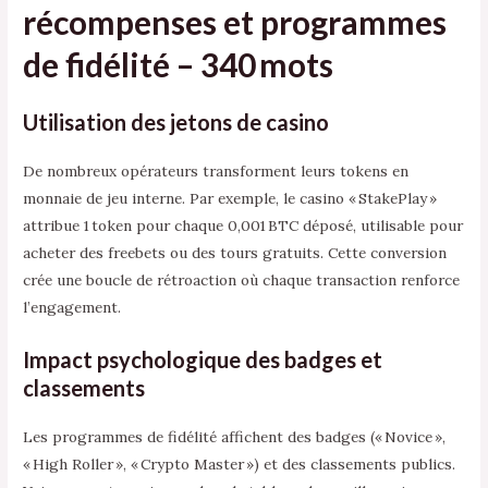
récompenses et programmes
de fidélité – 340 mots
Utilisation des jetons de casino
De nombreux opérateurs transforment leurs tokens en
monnaie de jeu interne. Par exemple, le casino « StakePlay »
attribue 1 token pour chaque 0,001 BTC déposé, utilisable pour
acheter des freebets ou des tours gratuits. Cette conversion
crée une boucle de rétroaction où chaque transaction renforce
l’engagement.
Impact psychologique des badges et
classements
Les programmes de fidélité affichent des badges (« Novice »,
« High Roller », « Crypto Master ») et des classements publics.