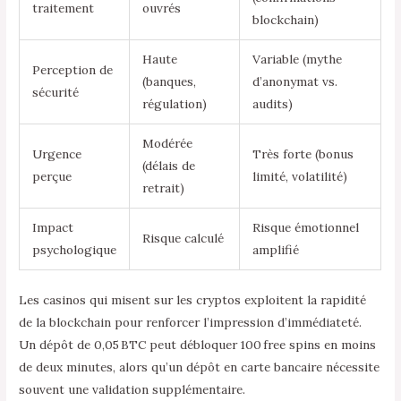
traitement
ouvrés
blockchain)
Haute
Variable (mythe
Perception de
(banques,
d’anonymat vs.
sécurité
régulation)
audits)
Modérée
Urgence
Très forte (bonus
(délais de
perçue
limité, volatilité)
retrait)
Impact
Risque émotionnel
Risque calculé
psychologique
amplifié
Les casinos qui misent sur les cryptos exploitent la rapidité
de la blockchain pour renforcer l’impression d’immédiateté.
Un dépôt de 0,05 BTC peut débloquer 100 free spins en moins
de deux minutes, alors qu’un dépôt en carte bancaire nécessite
souvent une validation supplémentaire.