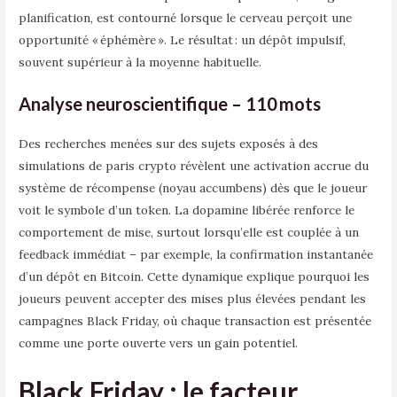
planification, est contourné lorsque le cerveau perçoit une
opportunité « éphémère ». Le résultat : un dépôt impulsif,
souvent supérieur à la moyenne habituelle.
Analyse neuroscientifique – 110 mots
Des recherches menées sur des sujets exposés à des
simulations de paris crypto révèlent une activation accrue du
système de récompense (noyau accumbens) dès que le joueur
voit le symbole d’un token. La dopamine libérée renforce le
comportement de mise, surtout lorsqu’elle est couplée à un
feedback immédiat – par exemple, la confirmation instantanée
d’un dépôt en Bitcoin. Cette dynamique explique pourquoi les
joueurs peuvent accepter des mises plus élevées pendant les
campagnes Black Friday, où chaque transaction est présentée
comme une porte ouverte vers un gain potentiel.
Black Friday : le facteur