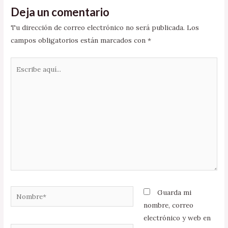
Deja un comentario
Tu dirección de correo electrónico no será publicada.
Los
campos obligatorios están marcados con
*
Escribe
aquí...
Nombre*
Guarda mi
nombre, correo
electrónico y web en