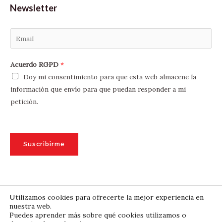
Newsletter
E
m
a
Acuerdo RGPD
*
i
Doy mi consentimiento para que esta web almacene la
l
información que envío para que puedan responder a mi
*
petición.
Suscribirme
Utilizamos cookies para ofrecerte la mejor experiencia en
nuestra web.
Copyright © 2026 Yas Estètica Figueres - Diseño web por
Puedes aprender más sobre qué cookies utilizamos o