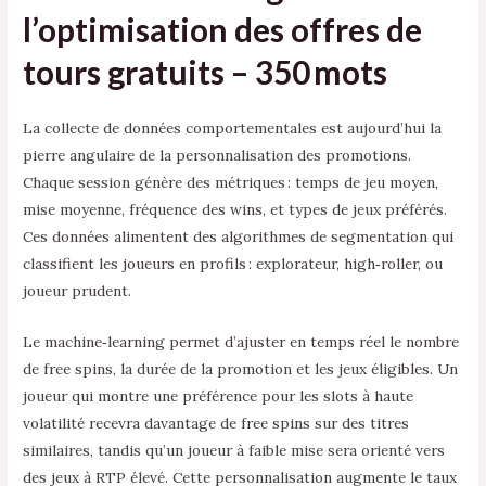
l’optimisation des offres de
tours gratuits – 350 mots
La collecte de données comportementales est aujourd’hui la
pierre angulaire de la personnalisation des promotions.
Chaque session génère des métriques : temps de jeu moyen,
mise moyenne, fréquence des wins, et types de jeux préférés.
Ces données alimentent des algorithmes de segmentation qui
classifient les joueurs en profils : explorateur, high‑roller, ou
joueur prudent.
Le machine‑learning permet d’ajuster en temps réel le nombre
de free spins, la durée de la promotion et les jeux éligibles. Un
joueur qui montre une préférence pour les slots à haute
volatilité recevra davantage de free spins sur des titres
similaires, tandis qu’un joueur à faible mise sera orienté vers
des jeux à RTP élevé. Cette personnalisation augmente le taux