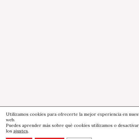
Utilizamos cookies para ofrecerte la mejor experiencia en nues
web.
Puedes aprender más sobre qué cookies utilizamos o desactivar
los
ajustes
.