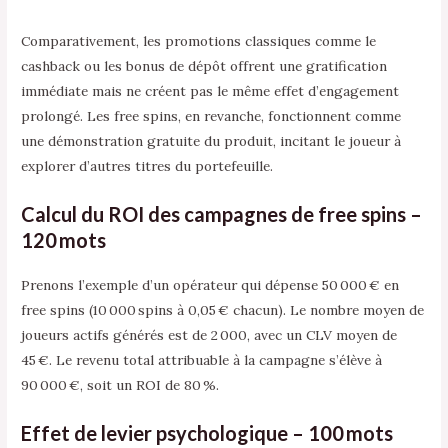
Comparativement, les promotions classiques comme le
cashback ou les bonus de dépôt offrent une gratification
immédiate mais ne créent pas le même effet d’engagement
prolongé. Les free spins, en revanche, fonctionnent comme
une démonstration gratuite du produit, incitant le joueur à
explorer d’autres titres du portefeuille.
Calcul du ROI des campagnes de free spins –
120 mots
Prenons l’exemple d’un opérateur qui dépense 50 000 € en
free spins (10 000 spins à 0,05 € chacun). Le nombre moyen de
joueurs actifs générés est de 2 000, avec un CLV moyen de
45 €. Le revenu total attribuable à la campagne s’élève à
90 000 €, soit un ROI de 80 %.
Effet de levier psychologique – 100 mots