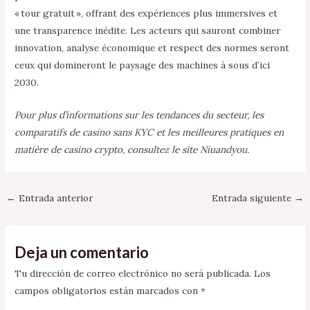
« tour gratuit », offrant des expériences plus immersives et
une transparence inédite. Les acteurs qui sauront combiner
innovation, analyse économique et respect des normes seront
ceux qui domineront le paysage des machines à sous d’ici
2030.
Pour plus d’informations sur les tendances du secteur, les
comparatifs de casino sans KYC et les meilleures pratiques en
matière de casino crypto, consultez le site Niuandyou.
←
Entrada anterior
Entrada siguiente
→
Deja un comentario
Tu dirección de correo electrónico no será publicada.
Los
campos obligatorios están marcados con
*