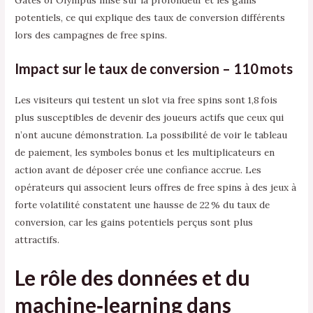
Gates of Olympus mise sur la profondeur et les gains
potentiels, ce qui explique des taux de conversion différents
lors des campagnes de free spins.
Impact sur le taux de conversion – 110 mots
Les visiteurs qui testent un slot via free spins sont 1,8 fois
plus susceptibles de devenir des joueurs actifs que ceux qui
n’ont aucune démonstration. La possibilité de voir le tableau
de paiement, les symboles bonus et les multiplicateurs en
action avant de déposer crée une confiance accrue. Les
opérateurs qui associent leurs offres de free spins à des jeux à
forte volatilité constatent une hausse de 22 % du taux de
conversion, car les gains potentiels perçus sont plus
attractifs.
Le rôle des données et du
machine‑learning dans