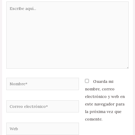
Escribe
aquí...
Nombre*
Guarda mi
nombre, correo
electrónico y web en
Correo
este navegador para
electrónico*
la próxima vez que
comente.
Web