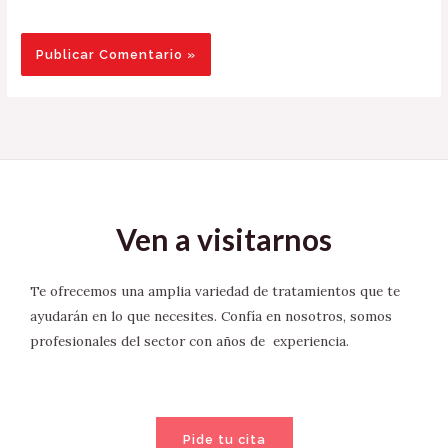
Ven a visitarnos
Te ofrecemos una amplia variedad de tratamientos que te
ayudarán en lo que necesites. Confía en nosotros, somos
profesionales del sector con años de experiencia.
Pide tu cita