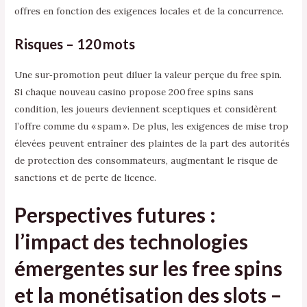
offres en fonction des exigences locales et de la concurrence.
Risques – 120 mots
Une sur‑promotion peut diluer la valeur perçue du free spin.
Si chaque nouveau casino propose 200 free spins sans
condition, les joueurs deviennent sceptiques et considèrent
l’offre comme du « spam ». De plus, les exigences de mise trop
élevées peuvent entraîner des plaintes de la part des autorités
de protection des consommateurs, augmentant le risque de
sanctions et de perte de licence.
Perspectives futures :
l’impact des technologies
émergentes sur les free spins
et la monétisation des slots –