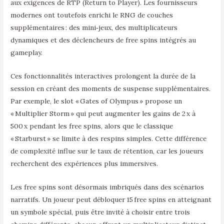
aux exigences de RTP (Return to Player). Les fournisseurs
modernes ont toutefois enrichi le RNG de couches
supplémentaires : des mini‑jeux, des multiplicateurs
dynamiques et des déclencheurs de free spins intégrés au
gameplay.
Ces fonctionnalités interactives prolongent la durée de la
session en créant des moments de suspense supplémentaires.
Par exemple, le slot « Gates of Olympus » propose un
« Multiplier Storm » qui peut augmenter les gains de 2 x à
500 x pendant les free spins, alors que le classique
« Starburst » se limite à des respins simples. Cette différence
de complexité influe sur le taux de rétention, car les joueurs
recherchent des expériences plus immersives.
Les free spins sont désormais imbriqués dans des scénarios
narratifs. Un joueur peut débloquer 15 free spins en atteignant
un symbole spécial, puis être invité à choisir entre trois