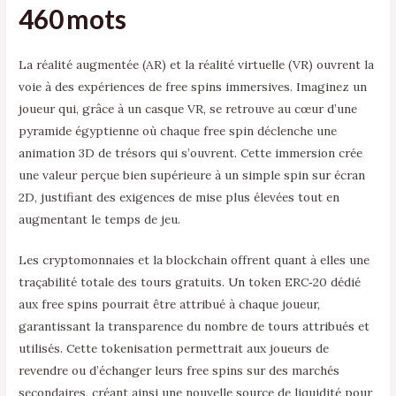
460 mots
La réalité augmentée (AR) et la réalité virtuelle (VR) ouvrent la
voie à des expériences de free spins immersives. Imaginez un
joueur qui, grâce à un casque VR, se retrouve au cœur d’une
pyramide égyptienne où chaque free spin déclenche une
animation 3D de trésors qui s’ouvrent. Cette immersion crée
une valeur perçue bien supérieure à un simple spin sur écran
2D, justifiant des exigences de mise plus élevées tout en
augmentant le temps de jeu.
Les cryptomonnaies et la blockchain offrent quant à elles une
traçabilité totale des tours gratuits. Un token ERC‑20 dédié
aux free spins pourrait être attribué à chaque joueur,
garantissant la transparence du nombre de tours attribués et
utilisés. Cette tokenisation permettrait aux joueurs de
revendre ou d’échanger leurs free spins sur des marchés
secondaires, créant ainsi une nouvelle source de liquidité pour