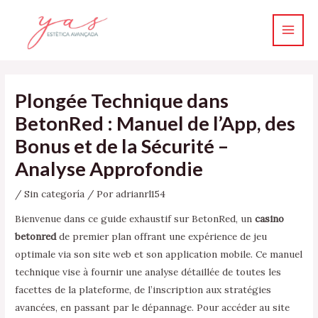
Ir
Main
al
Men
contenido
Plongée Technique dans
BetonRed : Manuel de l’App, des
Bonus et de la Sécurité –
Analyse Approfondie
/
Sin categoría
/ Por
adrianrl154
Bienvenue dans ce guide exhaustif sur BetonRed, un
casino
betonred
de premier plan offrant une expérience de jeu
optimale via son site web et son application mobile. Ce manuel
technique vise à fournir une analyse détaillée de toutes les
facettes de la plateforme, de l’inscription aux stratégies
avancées, en passant par le dépannage. Pour accéder au site