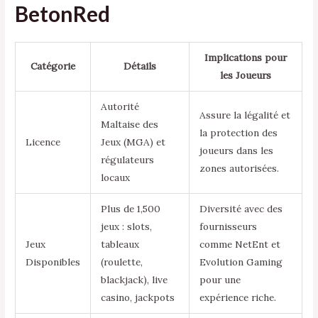
BetonRed
Implications pour
Catégorie
Détails
les Joueurs
Autorité
Assure la légalité et
Maltaise des
la protection des
Licence
Jeux (MGA) et
joueurs dans les
régulateurs
zones autorisées.
locaux
Plus de 1,500
Diversité avec des
jeux : slots,
fournisseurs
Jeux
tableaux
comme NetEnt et
Disponibles
(roulette,
Evolution Gaming
blackjack), live
pour une
casino, jackpots
expérience riche.