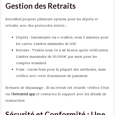
Gestion des Retraits
BetonRed propose plusieurs options pour les dépôts et
retraits, avec des protocoles stricts :
Dépôts : Instantanés via e-wallets, sous 5 minutes pour
les cartes. Limites minimales de 10€.
Retraits : Traités sous 24 à 48 heures après vérification.
Limites maximales de 10,000€ par mois pour les
comptes standard.
Frais : Aucun frais pour la plupart des méthodes, mais
vérifiez avec votre fournisseur de paiement.
Scénario de dépannage : Si un retrait est retardé, vérifiez l’état
via l’
betonred app
et contactez le support avec les détails de
transaction.
Sécurité et Conformité : Une