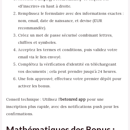
«S’inscrire» en haut à droite.
Remplissez le formulaire avec des informations exactes :
nom, email, date de naissance, et devise (EUR
recommandée).
Créez un mot de passe sécurisé combinant lettres,
chiffres et symboles.
Acceptez les termes et conditions, puis validez votre
email via le lien envoyé.
Complétez la vérification d’identité en téléchargeant
vos documents ; cela peut prendre jusqu’à 24 heures.
Une fois approuvé, effectuez votre premier dépôt pour
activer les bonus.
Conseil technique : Utilisez l’
betonred app
pour une
inscription plus rapide, avec des notifications push pour les
confirmations.
Mathématiques des Bonus :