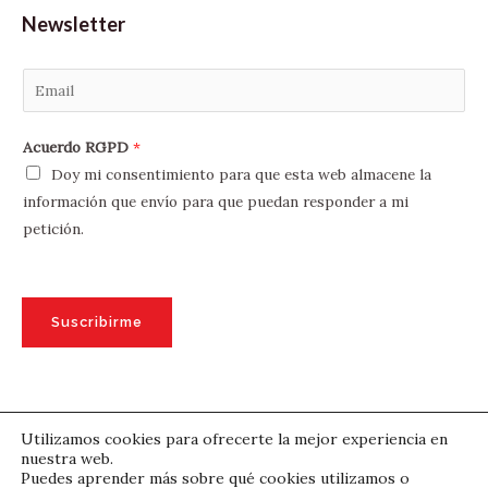
Newsletter
E
m
a
Acuerdo RGPD
*
i
Doy mi consentimiento para que esta web almacene la
l
información que envío para que puedan responder a mi
*
petición.
Suscribirme
Utilizamos cookies para ofrecerte la mejor experiencia en
nuestra web.
Copyright © 2026 Yas Estètica Figueres - Diseño web por
Puedes aprender más sobre qué cookies utilizamos o