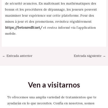
de sécurité avancées. En maîtrisant les mathématiques des
bonus et les procédures de dépannage, les joueurs peuvent
maximiser leur expérience sur cette plateforme. Pour des
mises à jour et des promotions, revisitez régulièrement
https://betonredfr.net/
et restez informé via l’application
mobile.
←
Entrada anterior
Entrada siguiente
→
Ven a visitarnos
Te ofrecemos una amplia variedad de tratamientos que te
ayudarán en lo que necesites. Confía en nosotros, somos