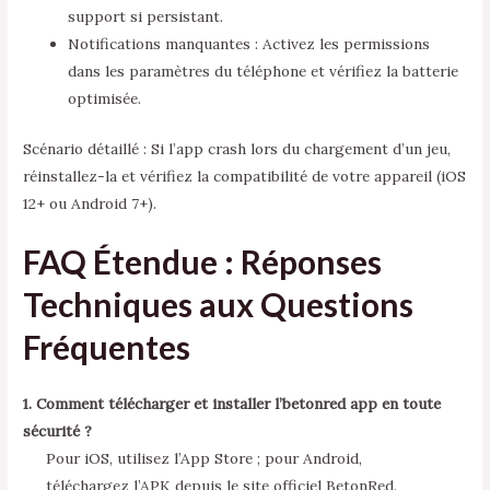
support si persistant.
Notifications manquantes : Activez les permissions
dans les paramètres du téléphone et vérifiez la batterie
optimisée.
Scénario détaillé : Si l’app crash lors du chargement d’un jeu,
réinstallez-la et vérifiez la compatibilité de votre appareil (iOS
12+ ou Android 7+).
FAQ Étendue : Réponses
Techniques aux Questions
Fréquentes
1. Comment télécharger et installer l’betonred app en toute
sécurité ?
Pour iOS, utilisez l’App Store ; pour Android,
téléchargez l’APK depuis le site officiel BetonRed.