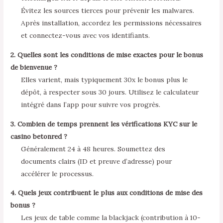
Évitez les sources tierces pour prévenir les malwares.
Après installation, accordez les permissions nécessaires
et connectez-vous avec vos identifiants.
2. Quelles sont les conditions de mise exactes pour le bonus
de bienvenue ?
Elles varient, mais typiquement 30x le bonus plus le
dépôt, à respecter sous 30 jours. Utilisez le calculateur
intégré dans l’app pour suivre vos progrès.
3. Combien de temps prennent les vérifications KYC sur le
casino betonred ?
Généralement 24 à 48 heures. Soumettez des
documents clairs (ID et preuve d’adresse) pour
accélérer le processus.
4. Quels jeux contribuent le plus aux conditions de mise des
bonus ?
Les jeux de table comme la blackjack (contribution à 10-