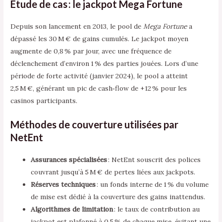
Étude de cas : le jackpot Mega Fortune
Depuis son lancement en 2013, le pool de
Mega Fortune
a
dépassé les 30 M € de gains cumulés. Le jackpot moyen
augmente de 0,8 % par jour, avec une fréquence de
déclenchement d’environ 1 % des parties jouées. Lors d’une
période de forte activité (janvier 2024), le pool a atteint
2,5 M €, générant un pic de cash‑flow de + 12 % pour les
casinos participants.
Méthodes de couverture utilisées par
NetEnt
Assurances spécialisées
: NetEnt souscrit des polices
couvrant jusqu’à 5 M € de pertes liées aux jackpots.
Réserves techniques
: un fonds interne de 1 % du volume
de mise est dédié à la couverture des gains inattendus.
Algorithmes de limitation
: le taux de contribution au
jackpot est plafonné à 0,5 % de chaque mise, évitant une