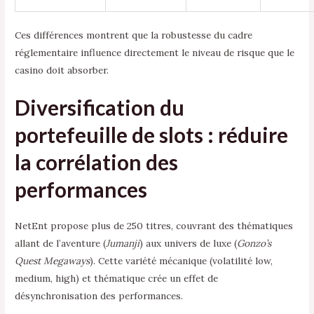
Ces différences montrent que la robustesse du cadre
réglementaire influence directement le niveau de risque que le
casino doit absorber.
Diversification du
portefeuille de slots : réduire
la corrélation des
performances
NetEnt propose plus de 250 titres, couvrant des thématiques
allant de l’aventure (
Jumanji
) aux univers de luxe (
Gonzo’s
Quest Megaways
). Cette variété mécanique (volatilité low,
medium, high) et thématique crée un effet de
désynchronisation des performances.