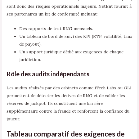
sont donc des risques opérationnels majeurs. NetEnt fournit à
ses partenaires un kit de conformité incluant :
Des rapports de test RNG mensuels.
Un tableau de bord de suivi des KPI (RTP, volatilité, taux
de payout).
Un support juridique dédié aux exigences de chaque
juridiction.
Rôle des audits indépendants
Les audits réalisés par des cabinets comme iTech Labs ou GLI
permettent de détecter les dérives de RNG et de valider les
réserves de jackpot. Ils constituent une barrière
supplémentaire contre la fraude et renforcent la confiance du
joueur.
Tableau comparatif des exigences de