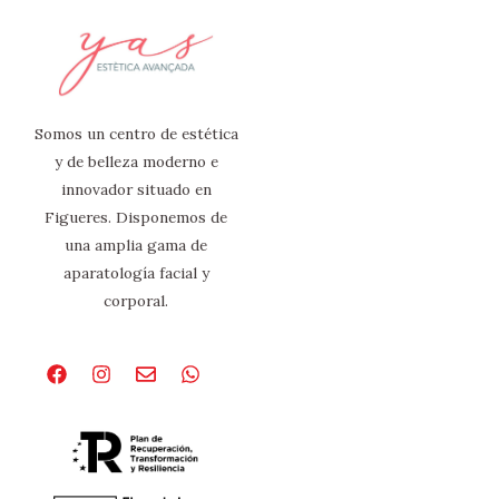
Somos un centro de estética
y de belleza moderno e
innovador situado en
Figueres. Disponemos de
una amplia gama de
aparatología facial y
corporal.
Facebook
Instagram
Envelope
Whatsapp