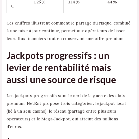
± 25 %
± 14 %
44 %
C
Ces chiffres illustrent comment le partage du risque, combiné
à une mise à jour continue, permet aux opérateurs de lisser
leurs flux financiers tout en conservant une offre premium.
Jackpots progressifs : un
levier de rentabilité mais
aussi une source de risque
Les jackpots progressifs sont le nerf de la guerre des slots
premium. NetEnt propose trois catégories : le jackpot local
(lié à un seul casino), le réseau (partagé entre plusieurs
opérateurs) et le Mega‑Jackpot, qui atteint des millions
d’euros.