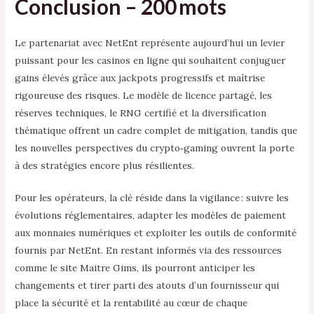
Conclusion – 200 mots
Le partenariat avec NetEnt représente aujourd’hui un levier
puissant pour les casinos en ligne qui souhaitent conjuguer
gains élevés grâce aux jackpots progressifs et maîtrise
rigoureuse des risques. Le modèle de licence partagé, les
réserves techniques, le RNG certifié et la diversification
thématique offrent un cadre complet de mitigation, tandis que
les nouvelles perspectives du crypto‑gaming ouvrent la porte
à des stratégies encore plus résilientes.
Pour les opérateurs, la clé réside dans la vigilance : suivre les
évolutions réglementaires, adapter les modèles de paiement
aux monnaies numériques et exploiter les outils de conformité
fournis par NetEnt. En restant informés via des ressources
comme le site Maitre Gims, ils pourront anticiper les
changements et tirer parti des atouts d’un fournisseur qui
place la sécurité et la rentabilité au cœur de chaque