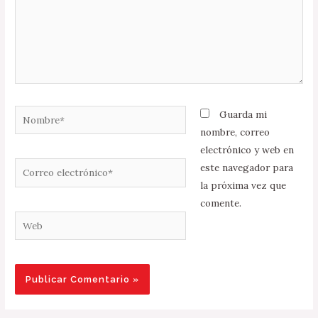
Nombre*
Guarda mi
nombre, correo
electrónico y web en
Correo
este navegador para
electrónico*
la próxima vez que
comente.
Web