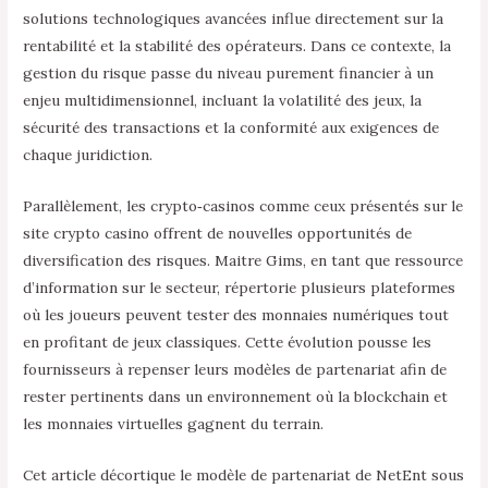
solutions technologiques avancées influe directement sur la
rentabilité et la stabilité des opérateurs. Dans ce contexte, la
gestion du risque passe du niveau purement financier à un
enjeu multidimensionnel, incluant la volatilité des jeux, la
sécurité des transactions et la conformité aux exigences de
chaque juridiction.
Parallèlement, les crypto‑casinos comme ceux présentés sur le
site
crypto casino
offrent de nouvelles opportunités de
diversification des risques. Maitre Gims, en tant que ressource
d’information sur le secteur, répertorie plusieurs plateformes
où les joueurs peuvent tester des monnaies numériques tout
en profitant de jeux classiques. Cette évolution pousse les
fournisseurs à repenser leurs modèles de partenariat afin de
rester pertinents dans un environnement où la blockchain et
les monnaies virtuelles gagnent du terrain.
Cet article décortique le modèle de partenariat de NetEnt sous