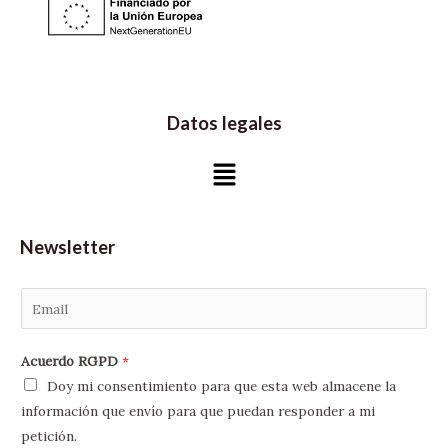
Datos legales
Menú
Newsletter
E
m
a
Acuerdo RGPD
*
i
Doy mi consentimiento para que esta web almacene la
l
información que envío para que puedan responder a mi
*
petición.