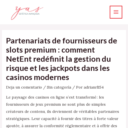
Ir
Main
al
Men
contenido
Partenariats de fournisseurs de
slots premium : comment
NetEnt redéfinit la gestion du
risque et les jackpots dans les
casinos modernes
Deja un comentario
/
Sin categoría
/ Por
adrianrl154
Le paysage des casinos en ligne s’est transformé : les
fournisseurs de jeux premium ne sont plus de simples
créateurs de contenu, ils deviennent de véritables partenaires
stratégiques. Leur capacité à fournir des titres à forte valeur
ajoutée, à assurer la conformité réglementaire et à offrir des