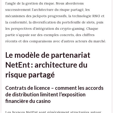
l’angle de la gestion du risque. Nous aborderons
successivement l’architecture du risque partagé, les
mécanismes des jackpots progressifs, la technologie RNG et
la conformité, la diversification du portefeuille de slots, puis
les perspectives d’intégration du crypto‑gaming. Chaque
partie s’appuie sur des exemples concrets, des chiffres
récents et des comparaisons avec d’autres acteurs du marché.
Le modèle de partenariat
NetEnt : architecture du
risque partagé
Contrats de licence – comment les accords
de distribution limitent l’exposition
financière du casino
Les licences NetEnt sont généralement structurées autour