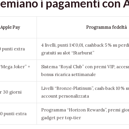
remiano i pagamenti con 
 Apple Pay
Programma fedeltà
4 livelli, punti 1:€0,01, cashback 5 % su perdi
0 punti extra
gratuiti su slot “Starburst”
u “Mega Joker” +
Sistema “Royal Club” con premi VIP, accesso
bonus ricarica settimanale
Livelli “Bronze‑Platinum”, cash‑back 10 % s
r 30 giorni
account personalizzata
Programma “Horizon Rewards”, premi giorna
0 punti extra
gadget per top‑tier