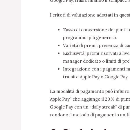
Google Pay, trasformando il semplice at
I criteri di valutazione adottati in ques
Tasso di conversione dei punti: 
programma più generoso.
Varietà di premi: presenza di cas
Esclusività: premi riservati a liv
manager dedicato o limiti di preli
Integrazione con i pagamenti mob
tramite Apple Pay o Google Pay.
La modalità di pagamento può influire 
Apple Pay” che aggiunge il 20 % di punt
Google Pay con un “daily streak” di pu
rendono il metodo di pagamento un fa