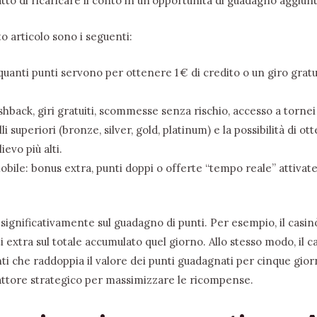
to di ricaricare il conto in un’opportunità di guadagno aggiunt
to articolo sono i seguenti:
quanti punti servono per ottenere 1 € di credito o un giro gratu
hback, giri gratuiti, scommesse senza rischio, accesso a tornei 
elli superiori (bronze, silver, gold, platinum) e la possibilità di
evo più alti.
ile: bonus extra, punti doppi o offerte “tempo reale” attivate
significativamente sul guadagno di punti. Per esempio, il casin
i extra sul totale accumulato quel giorno. Allo stesso modo, il
nti che raddoppia il valore dei punti guadagnati per cinque gio
ttore strategico per massimizzare le ricompense.