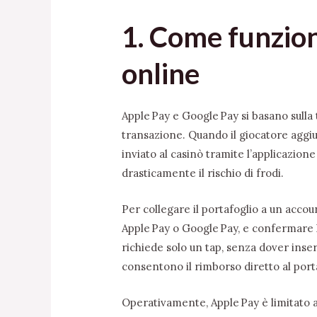
1. Come funzion
online
Apple Pay e Google Pay si basano sulla
transazione. Quando il giocatore aggiun
inviato al casinò tramite l’applicazio
drasticamente il rischio di frodi.
Per collegare il portafoglio a un accoun
Apple Pay o Google Pay, e confermare l’
richiede solo un tap, senza dover inser
consentono il rimborso diretto al porta
Operativamente, Apple Pay è limitato ai