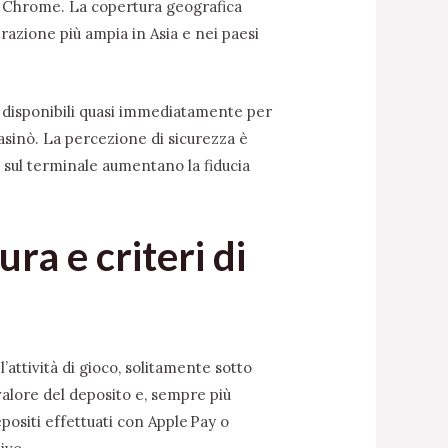
ti Chrome. La copertura geografica
azione più ampia in Asia e nei paesi
i disponibili quasi immediatamente per
casinò. La percezione di sicurezza è
i sul terminale aumentano la fiducia
ra e criteri di
attività di gioco, solitamente sotto
 valore del deposito e, sempre più
positi effettuati con Apple Pay o