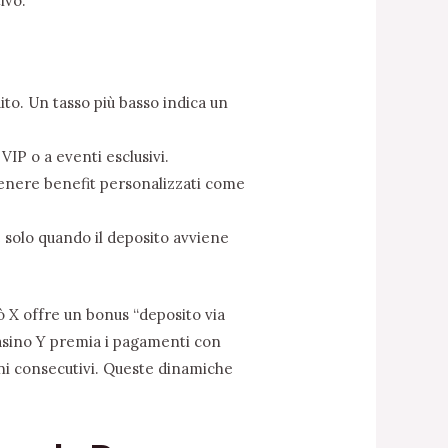
ivo.
ito. Un tasso più basso indica un
VIP o a eventi esclusivi.
 ottenere benefit personalizzati come
 solo quando il deposito avviene
ò X offre un bonus “deposito via
 casino Y premia i pagamenti con
rni consecutivi. Queste dinamiche