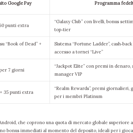
ito Google Pay
Programma fedel
“Galaxy Club” con livelli, bonus settim
60 punti extra
top‑tier
i su “Book of Dead” +
Sistema “Fortune Ladder”, cash‑back 
accesso a tornei “Live”
“Jackpot Elite” con premi in denaro, s
 per 7 giorni
manager VIP
“Realm Rewards”, premi giornalieri, 
+ 35 punti extra
per i membri Platinum
i Android, che coprono una quota di mercato globale superiore a
no bonus immediati al momento del deposito, ideali per i gioc