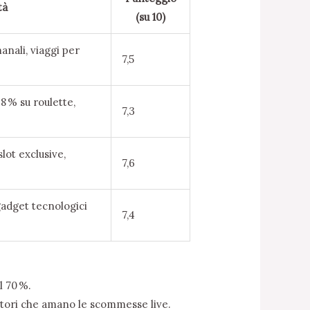
tà
(su 10)
anali, viaggi per
7,5
8 % su roulette,
7,3
lot exclusive,
7,6
gadget tecnologici
7,4
l 70 %.
atori che amano le scommesse live.