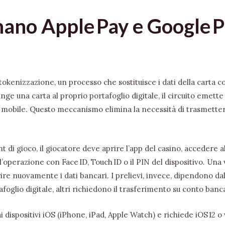
ano Apple Pay e Google P
 tokenizzazione, un processo che sostituisce i dati della carta 
ge una carta al proprio portafoglio digitale, il circuito emett
ne mobile. Questo meccanismo elimina la necessità di trasmetter
t di gioco, il giocatore deve aprire l’app del casino, accedere a
operazione con Face ID, Touch ID o il PIN del dispositivo. Una 
ire nuovamente i dati bancari. I prelievi, invece, dipendono dall
foglio digitale, altri richiedono il trasferimento su conto banca
 dispositivi iOS (iPhone, iPad, Apple Watch) e richiede iOS 12 o 