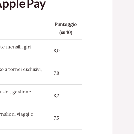
Apple Pay
Punteggio
(su 10)
te mensili, giri
8,0
 a tornei esclusivi,
7,8
u slot, gestione
8,2
lieri, viaggi e
7,5