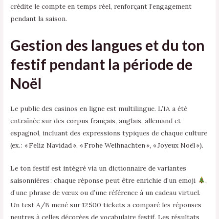
crédite le compte en temps réel, renforçant l’engagement
pendant la saison.
Gestion des langues et du ton
festif pendant la période de
Noël
Le public des casinos en ligne est multilingue. L’IA a été
entraînée sur des corpus français, anglais, allemand et
espagnol, incluant des expressions typiques de chaque culture
(ex. : « Feliz Navidad », « Frohe Weihnachten », « Joyeux Noël »).
Le ton festif est intégré via un dictionnaire de variantes
saisonnières : chaque réponse peut être enrichie d’un emoji
,
d’une phrase de vœux ou d’une référence à un cadeau virtuel.
Un test A/B mené sur 12 500 tickets a comparé les réponses
neutres à celles décorées de vocabulaire festif. Les résultats