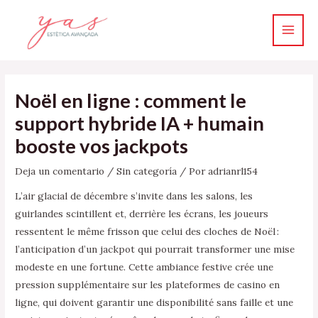
Ir
Main
al
Men
contenido
Noël en ligne : comment le
support hybride IA + humain
booste vos jackpots
Deja un comentario
/
Sin categoría
/ Por
adrianrl154
L’air glacial de décembre s’invite dans les salons, les
guirlandes scintillent et, derrière les écrans, les joueurs
ressentent le même frisson que celui des cloches de Noël :
l’anticipation d’un jackpot qui pourrait transformer une mise
modeste en une fortune. Cette ambiance festive crée une
pression supplémentaire sur les plateformes de casino en
ligne, qui doivent garantir une disponibilité sans faille et une