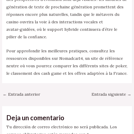
génération de texte de prochaine génération promettent des
réponses encore plus naturelles, tandis que le métavers du
casino ouvrira la voie à des interactions vocales et
avatar‑guidées, où le support hybride continuera d’être le
pilier de la confiance.
Pour approfondir les meilleures pratiques, consultez les
ressources disponibles sur Nomadcar14, un site de référence
neutre où vous pourrez comparer les différents sites de poker,
le classement des cash game et les offres adaptées à la France.
←
Entrada anterior
Entrada siguiente
→
Deja un comentario
Tu dirección de correo electrónico no será publicada.
Los