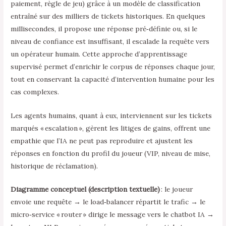
paiement, règle de jeu) grâce à un modèle de classification
entraîné sur des milliers de tickets historiques. En quelques
millisecondes, il propose une réponse pré‑définie ou, si le
niveau de confiance est insuffisant, il escalade la requête vers
un opérateur humain. Cette approche d’apprentissage
supervisé permet d’enrichir le corpus de réponses chaque jour,
tout en conservant la capacité d’intervention humaine pour les
cas complexes.
Les agents humains, quant à eux, interviennent sur les tickets
marqués « escalation », gèrent les litiges de gains, offrent une
empathie que l’IA ne peut pas reproduire et ajustent les
réponses en fonction du profil du joueur (VIP, niveau de mise,
historique de réclamation).
Diagramme conceptuel (description textuelle)
: le joueur
envoie une requête → le load‑balancer répartit le trafic → le
micro‑service « router » dirige le message vers le chatbot IA →