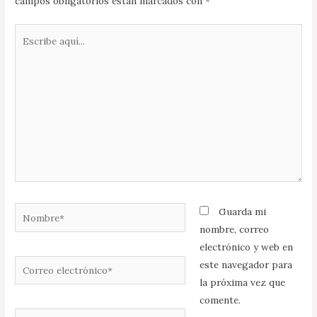
campos obligatorios están marcados con
*
Escribe
aquí...
Nombre*
Guarda mi
nombre, correo
electrónico y web en
Correo
este navegador para
electrónico*
la próxima vez que
comente.
Web