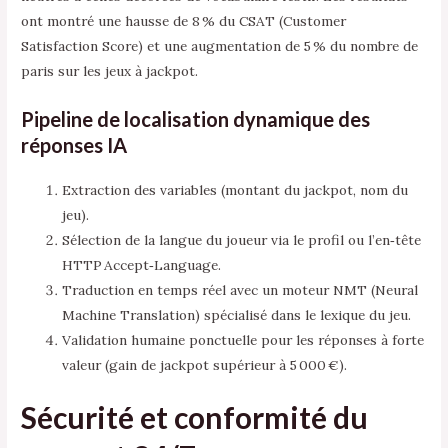
ont montré une hausse de 8 % du CSAT (Customer
Satisfaction Score) et une augmentation de 5 % du nombre de
paris sur les jeux à jackpot.
Pipeline de localisation dynamique des
réponses IA
Extraction des variables (montant du jackpot, nom du
jeu).
Sélection de la langue du joueur via le profil ou l’en‑tête
HTTP Accept‑Language.
Traduction en temps réel avec un moteur NMT (Neural
Machine Translation) spécialisé dans le lexique du jeu.
Validation humaine ponctuelle pour les réponses à forte
valeur (gain de jackpot supérieur à 5 000 €).
Sécurité et conformité du