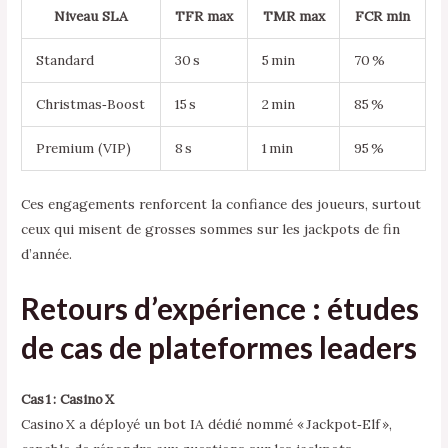
Niveau SLA
TFR max
TMR max
FCR min
Standard
30 s
5 min
70 %
Christmas‑Boost
15 s
2 min
85 %
Premium (VIP)
8 s
1 min
95 %
Ces engagements renforcent la confiance des joueurs, surtout
ceux qui misent de grosses sommes sur les jackpots de fin
d’année.
Retours d’expérience : études
de cas de plateformes leaders
Cas 1 : Casino X
Casino X a déployé un bot IA dédié nommé « Jackpot‑Elf »,