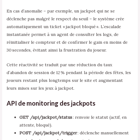
En cas d’anomalie – par exemple, un jackpot qui ne se
déclenche pas malgré le respect du seuil – le système crée
automatiquement un ticket « jackpot bloqué ». L’escalade
instantanée permet à un agent de consulter les logs, de
réinitialiser le compteur et de confirmer le gain en moins de
30 secondes, évitant ainsi la frustration du joueur.
Cette réactivité se traduit par une réduction du taux
d’abandon de session de 12 % pendant la période des fêtes, les
joueurs restant plus longtemps sur le site et augmentant
leurs mises sur les jeux à jackpot.
API de monitoring des jackpots
GET /api/jackpot/status
: renvoie le statut (actif, en
attente, bloqué).
POST /api/jackpot/trigger
: déclenche manuellement