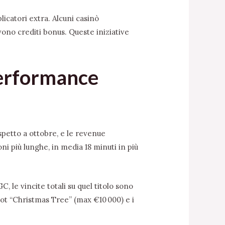
icatori extra. Alcuni casinò
evono crediti bonus. Queste iniziative
 performance
spetto a ottobre, e le revenue
ni più lunghe, in media 18 minuti in più
 le vincite totali su quel titolo sono
pot “Christmas Tree” (max €10 000) e i