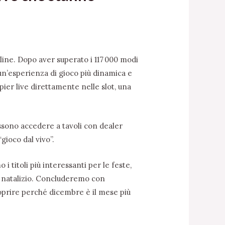
ine. Dopo aver superato i 117 000 modi
 un’esperienza di gioco più dinamica e
ier live direttamente nelle slot, una
ossono accedere a tavoli con dealer
gioco dal vivo”.
titoli più interessanti per le feste,
o natalizio. Concluderemo con
scoprire perché dicembre è il mese più