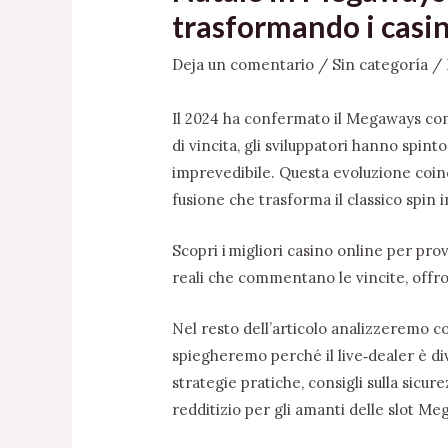
trasformando i casi
Deja un comentario
/
Sin categoría
/ 
Il 2024 ha confermato il Megaways come
di vincita, gli sviluppatori hanno spin
imprevedibile. Questa evoluzione coinc
fusione che trasforma il classico spin 
Scopri i
migliori casino online
per prova
reali che commentano le vincite, offron
Nel resto dell’articolo analizzeremo c
spiegheremo perché il live‑dealer è d
strategie pratiche, consigli sulla sicu
redditizio per gli amanti delle slot Me