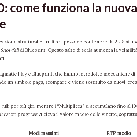
: come funziona la nuova
le
sione strutturale: i rulli ora possono contenere da 2 a 8 simbo
Snowfall
di Blueprint. Questo salto di scala aumenta la volatili
ri.
Pragmatic Play e Blueprint, che hanno introdotto meccaniche di
uando un simbolo paga, scompare e viene sostituito da nuovi, c
 rulli per più giri, mentre i “Multipliers” si accumulano fino al 10×
atori progressivi eleva il valore medio delle vincite, soprattutt
Modi massimi
RTP medio