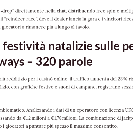
‑drop” direttamente nella chat, distribuendo free spin o moltipl
 “reindeer race”, dove il dealer lancia la gara e i vincitori ric
iocatori a rimanere più a lungo al tavolo.
 festività natalizie sulle
ways – 320 parole
 redditizio per i casinò online: il traffico aumenta del 28 % ri
izio, con grafiche festive e suoni di campane, registrano sessio
blematico. Analizzando i dati di un operatore con licenza UKGC,
assando da €1,2 milioni a €1,78 milioni. La combinazione di jack
o i giocatori a puntare più spesso il massimo consentito.