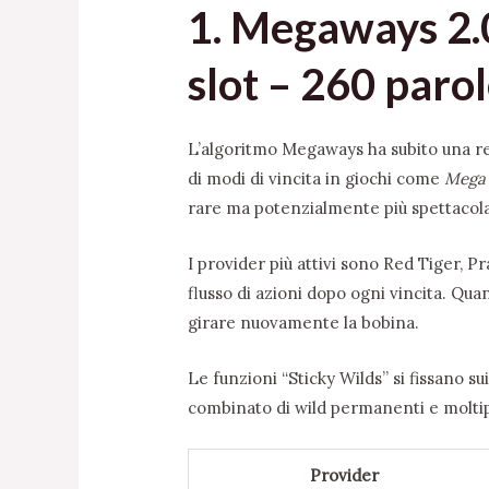
1. Megaways 2.0
slot – 260 paro
L’algoritmo Megaways ha subito una revi
di modi di vincita in giochi come
Mega 
rare ma potenzialmente più spettacola
I provider più attivi sono Red Tiger, 
flusso di azioni dopo ogni vincita. Q
girare nuovamente la bobina.
Le funzioni “Sticky Wilds” si fissano sui
combinato di wild permanenti e moltiplic
Provider