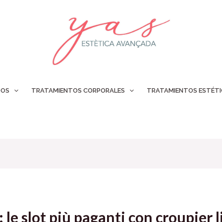
DOS
TRATAMIENTOS CORPORALES
TRATAMIENTOS ESTÉT
le slot più paganti con croupier 