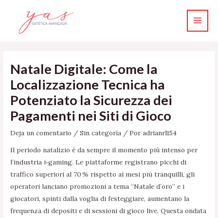
Ir
Main
al
Men
contenido
Natale Digitale: Come la
Localizzazione Tecnica ha
Potenziato la Sicurezza dei
Pagamenti nei Siti di Gioco
Deja un comentario
/
Sin categoría
/ Por
adrianrl154
Il periodo natalizio è da sempre il momento più intenso per
l’industria i‑gaming. Le piattaforme registrano picchi di
traffico superiori al 70 % rispetto ai mesi più tranquilli, gli
operatori lanciano promozioni a tema “Natale d’oro” e i
giocatori, spinti dalla voglia di festeggiare, aumentano la
frequenza di depositi e di sessioni di gioco live. Questa ondata