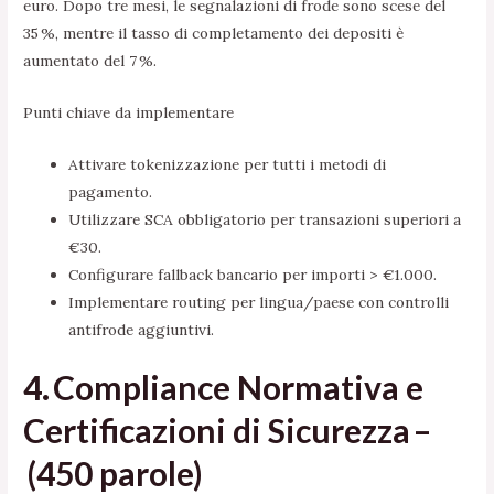
euro. Dopo tre mesi, le segnalazioni di frode sono scese del
35 %, mentre il tasso di completamento dei depositi è
aumentato del 7 %.
Punti chiave da implementare
Attivare tokenizzazione per tutti i metodi di
pagamento.
Utilizzare SCA obbligatorio per transazioni superiori a
€30.
Configurare fallback bancario per importi > €1.000.
Implementare routing per lingua/paese con controlli
antifrode aggiuntivi.
4. Compliance Normativa e
Certificazioni di Sicurezza –
(450 parole)