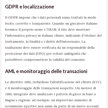
GDPR e localizzazione
Il GDPR impone che i dati personali siano trattati in modo
lecito, corretto e trasparente. Quando un giocatore italiano
fornisce il proprio nome e l’IBAN, il sito deve mostrare
l’informativa privacy in italiano chiaro, indicando il titolare del
trattamento, la finalità e i diritti dell’interessato. La
traduzione deve essere verificata da un responsabile della
protezione dei dati (DPO) per evitare ambiguità che
potrebbero compromettere la validità del consenso.
AML e monitoraggio delle transazioni
Le direttive AML richiedono l’identificazione del cliente (KYC)
e il monitoraggio delle transazioni sospette. Un motore di
AML integrato deve analizzare i pattern di gioco in base a
lingua e regione: ad esempio, un improvviso aumento di
scommesse sportive non aams da parte di un nuovo account