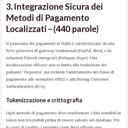
3. Integrazione Sicura dei
Metodi di Pagamento
Localizzati – (440 parole)
Il panorama dei pagamenti in Italia è caratterizzato da una
forte presenza di gateway tradizionali (PayPal, Nexi) e da
soluzioni fintech emergenti (Satispay, Hype). Una
localizzazione efficace non si limita alla traduzione dei
pulsanti “Deposita”, ma richiede l’adattamento dei flussi di
pagamento alle normative PSD2 e alla Strong Customer
Authentication (SCA).
Tokenizzazione e crittografia
Ogni metodo di pagamento deve trasformare i dati sensibili in
token non reversibili prima di essere salvato nei database. Per
le carte di credito, i provider come Nexi offrono una