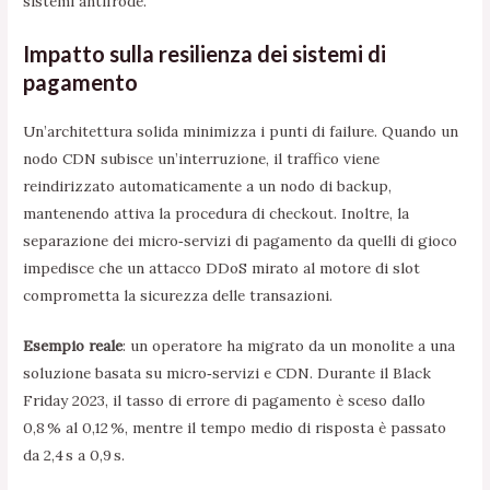
sistemi antifrode.
Impatto sulla resilienza dei sistemi di
pagamento
Un’architettura solida minimizza i punti di failure. Quando un
nodo CDN subisce un’interruzione, il traffico viene
reindirizzato automaticamente a un nodo di backup,
mantenendo attiva la procedura di checkout. Inoltre, la
separazione dei micro‑servizi di pagamento da quelli di gioco
impedisce che un attacco DDoS mirato al motore di slot
comprometta la sicurezza delle transazioni.
Esempio reale
: un operatore ha migrato da un monolite a una
soluzione basata su micro‑servizi e CDN. Durante il Black
Friday 2023, il tasso di errore di pagamento è sceso dallo
0,8 % al 0,12 %, mentre il tempo medio di risposta è passato
da 2,4 s a 0,9 s.