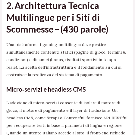
2. Architettura Tecnica
Multilingue per i Siti di
Scommesse – (430 parole)
Una piattaforma i‑gaming multilingua deve gestire
simultaneamente contenuti statici (pagine di gioco, termini &
condizioni) e dinamici (bonus, risultati sportivi in tempo
reale). La scelta dell’infrastruttura è il fondamento su cui si
costruisce la resilienza del sistema di pagamento.
Micro‑servizi e headless CMS
L’adozione di micro‑servizi consente di isolare il motore di
gioco, il motore di pagamento e il layer di traduzione. Un
headless CMS, come Strapi o Contentful, fornisce API RESTful
per recuperare testi in base a parametri di lingua e regione.
Quando un utente italiano accede al sito, il front‑end richiede