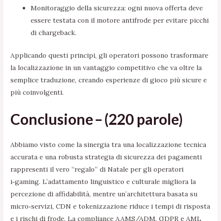
Monitoraggio della sicurezza: ogni nuova offerta deve
essere testata con il motore antifrode per evitare picchi
di chargeback.
Applicando questi principi, gli operatori possono trasformare
la localizzazione in un vantaggio competitivo che va oltre la
semplice traduzione, creando esperienze di gioco più sicure e
più coinvolgenti.
Conclusione – (220 parole)
Abbiamo visto come la sinergia tra una localizzazione tecnica
accurata e una robusta strategia di sicurezza dei pagamenti
rappresenti il vero “regalo” di Natale per gli operatori
i‑gaming. L’adattamento linguistico e culturale migliora la
percezione di affidabilità, mentre un’architettura basata su
micro‑servizi, CDN e tokenizzazione riduce i tempi di risposta
e i rischi di frode. La compliance AAMS/ADM, GDPR e AML