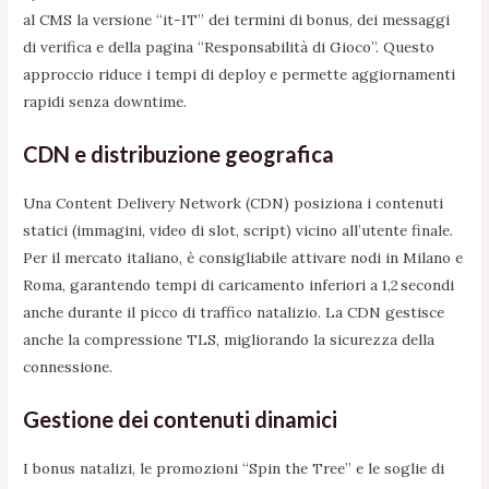
al CMS la versione “it-IT” dei termini di bonus, dei messaggi
di verifica e della pagina “Responsabilità di Gioco”. Questo
approccio riduce i tempi di deploy e permette aggiornamenti
rapidi senza downtime.
CDN e distribuzione geografica
Una Content Delivery Network (CDN) posiziona i contenuti
statici (immagini, video di slot, script) vicino all’utente finale.
Per il mercato italiano, è consigliabile attivare nodi in Milano e
Roma, garantendo tempi di caricamento inferiori a 1,2 secondi
anche durante il picco di traffico natalizio. La CDN gestisce
anche la compressione TLS, migliorando la sicurezza della
connessione.
Gestione dei contenuti dinamici
I bonus natalizi, le promozioni “Spin the Tree” e le soglie di