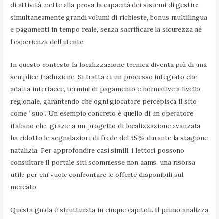
di attività mette alla prova la capacità dei sistemi di gestire
simultaneamente grandi volumi di richieste, bonus multilingua
e pagamenti in tempo reale, senza sacrificare la sicurezza né
l’esperienza dell’utente.
In questo contesto la localizzazione tecnica diventa più di una
semplice traduzione. Si tratta di un processo integrato che
adatta interfacce, termini di pagamento e normative a livello
regionale, garantendo che ogni giocatore percepisca il sito
come “suo”. Un esempio concreto è quello di un operatore
italiano che, grazie a un progetto di localizzazione avanzata,
ha ridotto le segnalazioni di frode del 35 % durante la stagione
natalizia. Per approfondire casi simili, i lettori possono
consultare il portale
siti scommesse non aams
, una risorsa
utile per chi vuole confrontare le offerte disponibili sul
mercato.
Questa guida è strutturata in cinque capitoli. Il primo analizza