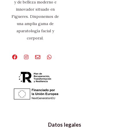
y de belleza moderno e
innovador situado en
Figueres. Disponemos de
una amplia gama de
aparatología facial y
corporal.
Facebook
Instagram
Envelope
Whatsapp
Datos legales