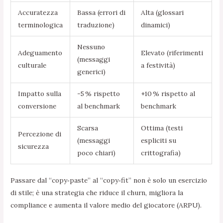
Accuratezza
Bassa (errori di
Alta (glossari
terminologica
traduzione)
dinamici)
Nessuno
Adeguamento
Elevato (riferimenti
(messaggi
culturale
a festività)
generici)
Impatto sulla
-5 % rispetto
+10 % rispetto al
conversione
al benchmark
benchmark
Scarsa
Ottima (testi
Percezione di
(messaggi
espliciti su
sicurezza
poco chiari)
crittografia)
Passare dal “copy‑paste” al “copy‑fit” non è solo un esercizio
di stile; è una strategia che riduce il churn, migliora la
compliance e aumenta il valore medio del giocatore (ARPU).