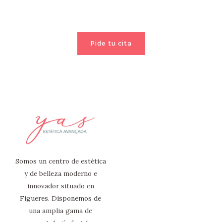
Pide tu cita
Somos un centro de estética
y de belleza moderno e
innovador situado en
Figueres. Disponemos de
una amplia gama de