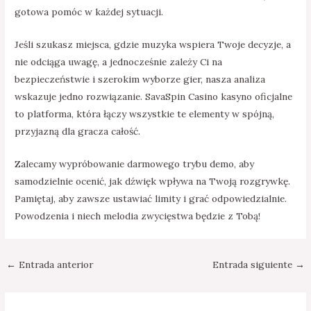
gotowa pomóc w każdej sytuacji.
Jeśli szukasz miejsca, gdzie muzyka wspiera Twoje decyzje, a
nie odciąga uwagę, a jednocześnie zależy Ci na
bezpieczeństwie i szerokim wyborze gier, nasza analiza
wskazuje jedno rozwiązanie.
SavaSpin Casino kasyno oficjalne
to platforma, która łączy wszystkie te elementy w spójną,
przyjazną dla gracza całość.
Zalecamy wypróbowanie darmowego trybu demo, aby
samodzielnie ocenić, jak dźwięk wpływa na Twoją rozgrywkę.
Pamiętaj, aby zawsze ustawiać limity i grać odpowiedzialnie.
Powodzenia i niech melodia zwycięstwa będzie z Tobą!
←
Entrada anterior
Entrada siguiente
→