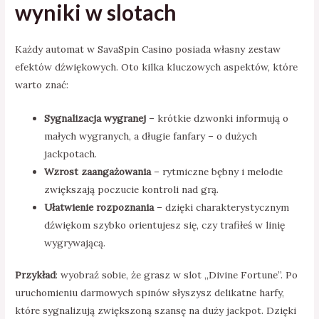
wyniki w slotach
Każdy automat w SavaSpin Casino posiada własny zestaw
efektów dźwiękowych. Oto kilka kluczowych aspektów, które
warto znać:
Sygnalizacja wygranej
– krótkie dzwonki informują o
małych wygranych, a długie fanfary – o dużych
jackpotach.
Wzrost zaangażowania
– rytmiczne bębny i melodie
zwiększają poczucie kontroli nad grą.
Ułatwienie rozpoznania
– dzięki charakterystycznym
dźwiękom szybko orientujesz się, czy trafiłeś w linię
wygrywającą.
Przykład
: wyobraź sobie, że grasz w slot „Divine Fortune”. Po
uruchomieniu darmowych spinów słyszysz delikatne harfy,
które sygnalizują zwiększoną szansę na duży jackpot. Dzięki