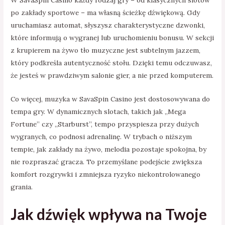
W SavaSpin Casino każdy rodzaj gry – od klasycznych slotów
po zakłady sportowe – ma własną ścieżkę dźwiękową. Gdy
uruchamiasz automat, słyszysz charakterystyczne dzwonki,
które informują o wygranej lub uruchomieniu bonusu. W sekcji
z krupierem na żywo tło muzyczne jest subtelnym jazzem,
który podkreśla autentyczność stołu. Dzięki temu odczuwasz,
że jesteś w prawdziwym salonie gier, a nie przed komputerem.
Co więcej, muzyka w SavaSpin Casino jest dostosowywana do
tempa gry. W dynamicznych slotach, takich jak „Mega
Fortune” czy „Starburst”, tempo przyspiesza przy dużych
wygranych, co podnosi adrenalinę. W trybach o niższym
tempie, jak zakłady na żywo, melodia pozostaje spokojna, by
nie rozpraszać gracza. To przemyślane podejście zwiększa
komfort rozgrywki i zmniejsza ryzyko niekontrolowanego
grania.
Jak dźwięk wpływa na Twoje