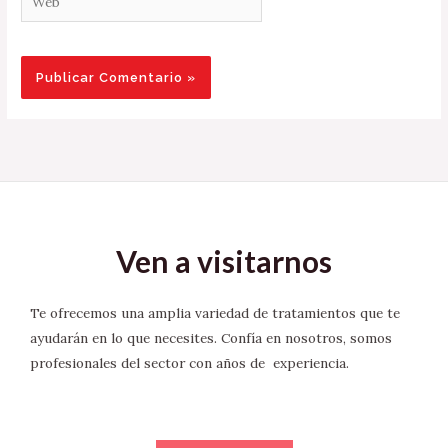
Ven a visitarnos
Te ofrecemos una amplia variedad de tratamientos que te
ayudarán en lo que necesites. Confía en nosotros, somos
profesionales del sector con años de experiencia.