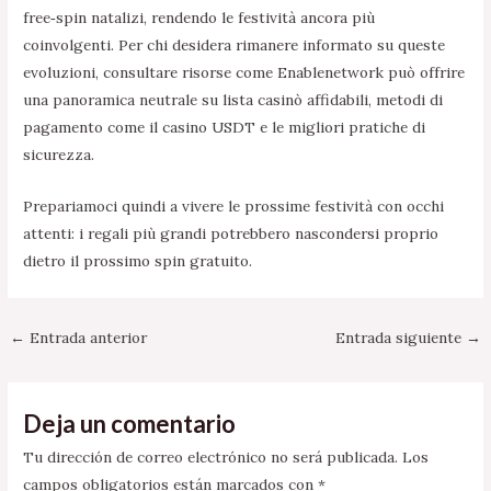
free‑spin natalizi, rendendo le festività ancora più
coinvolgenti. Per chi desidera rimanere informato su queste
evoluzioni, consultare risorse come Enablenetwork può offrire
una panoramica neutrale su lista casinò affidabili, metodi di
pagamento come il casino USDT e le migliori pratiche di
sicurezza.
Prepariamoci quindi a vivere le prossime festività con occhi
attenti: i regali più grandi potrebbero nascondersi proprio
dietro il prossimo spin gratuito.
←
Entrada anterior
Entrada siguiente
→
Deja un comentario
Tu dirección de correo electrónico no será publicada.
Los
campos obligatorios están marcados con
*