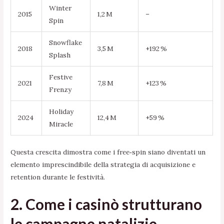
Winter
2015
1,2 M
–
Spin
Snowflake
2018
3,5 M
+192 %
Splash
Festive
2021
7,8 M
+123 %
Frenzy
Holiday
2024
12,4 M
+59 %
Miracle
Questa crescita dimostra come i free‑spin siano diventati un
elemento imprescindibile della strategia di acquisizione e
retention durante le festività.
2. Come i casinò strutturano
le campagne natalizie –