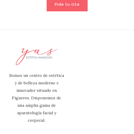
Pide tu cita
Somos un centro de estética
y de belleza moderno e
innovador situado en
Figueres. Disponemos de
una amplia gama de
aparatología facial y
corporal.