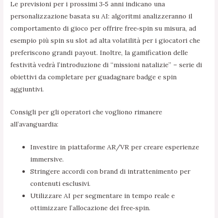
Le previsioni per i prossimi 3‑5 anni indicano una
personalizzazione basata su AI: algoritmi analizzeranno il
comportamento di gioco per offrire free‑spin su misura, ad
esempio più spin su slot ad alta volatilità per i giocatori che
preferiscono grandi payout. Inoltre, la gamification delle
festività vedrà l’introduzione di “missioni natalizie” – serie di
obiettivi da completare per guadagnare badge e spin
aggiuntivi.
Consigli per gli operatori che vogliono rimanere
all’avanguardia:
Investire in piattaforme AR/VR per creare esperienze
immersive.
Stringere accordi con brand di intrattenimento per
contenuti esclusivi.
Utilizzare AI per segmentare in tempo reale e
ottimizzare l’allocazione dei free‑spin.