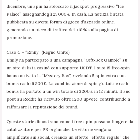
dicembre, un spin ha sbloccato il jackpot progressivo “Ice
Palace”, assegnandogli 25 000 € in cash. La notizia è stata
pubblicata su diversi forum di gioco d’azzardo online,
generando un picco di traffico del +18 % sulla pagina di
promozione.
Caso C – “Emily” (Regno Unito)
Emily ha partecipato a una campagna “Gift‑Box Gamble” su
un sito di lista casinò con supporto USDT. I suoi 15 free‑spin
hanno attivato la “Mystery Box”, rivelando 5 spin extra e un
bonus cash di 500 £. La combinazione di spin gratuiti e cash
bonus ha portato a un win totale di 3 200 £ in 12 minuti. Il suo
post su Reddit ha ricevuto oltre 1 200 upvote, contribuendo a
rafforzare la reputazione del brand.
Queste storie dimostrano come i free‑spin possano fungere da
catalizzatore per PR organiche. Le vittorie vengono
amplificate sui social, creando un effetto “effetto regalo” che