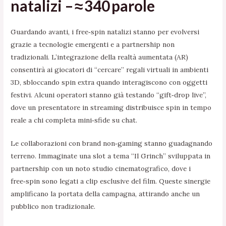
natalizi – ≈ 340 parole
Guardando avanti, i free‑spin natalizi stanno per evolversi
grazie a tecnologie emergenti e a partnership non
tradizionali. L’integrazione della realtà aumentata (AR)
consentirà ai giocatori di “cercare” regali virtuali in ambienti
3D, sbloccando spin extra quando interagiscono con oggetti
festivi. Alcuni operatori stanno già testando “gift‑drop live”,
dove un presentatore in streaming distribuisce spin in tempo
reale a chi completa mini‑sfide su chat.
Le collaborazioni con brand non‑gaming stanno guadagnando
terreno. Immaginate una slot a tema “Il Grinch” sviluppata in
partnership con un noto studio cinematografico, dove i
free‑spin sono legati a clip esclusive del film. Queste sinergie
amplificano la portata della campagna, attirando anche un
pubblico non tradizionale.