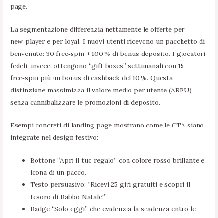
page.
La segmentazione differenzia nettamente le offerte per
new‑player e per loyal. I nuovi utenti ricevono un pacchetto di
benvenuto: 30 free‑spin + 100 % di bonus deposito. I giocatori
fedeli, invece, ottengono “gift boxes” settimanali con 15
free‑spin più un bonus di cashback del 10 %. Questa
distinzione massimizza il valore medio per utente (ARPU)
senza cannibalizzare le promozioni di deposito.
Esempi concreti di landing page mostrano come le CTA siano
integrate nel design festivo:
Bottone “Apri il tuo regalo” con colore rosso brillante e
icona di un pacco.
Testo persuasivo: “Ricevi 25 giri gratuiti e scopri il
tesoro di Babbo Natale!”
Badge “Solo oggi” che evidenzia la scadenza entro le