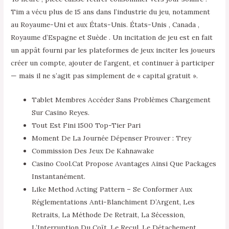
Tim a vécu plus de 15 ans dans l’industrie du jeu, notamment
au Royaume-Uni et aux États-Unis. États-Unis , Canada ,
Royaume d’Espagne et Suède . Un incitation de jeu est en fait
un appât fourni par les plateformes de jeux inciter les joueurs
créer un compte, ajouter de l’argent, et continuer à participer
— mais il ne s’agit pas simplement de « capital gratuit ».
Tablet Membres Accéder Sans Problèmes Chargement
Sur Casino Reyes.
Tout Est Fini 1500 Top-Tier Pari
Moment De La Journée Dépenser Prouver : Trey
Commission Des Jeux De Kahnawake
Casino Cool.Cat Propose Avantages Ainsi Que Packages
Instantanément.
Like Method Acting Pattern – Se Conformer Aux
Réglementations Anti-Blanchiment D’Argent, Les
Retraits, La Méthode De Retrait, La Sécession,
L’Interruption Du Coït, Le Recul, Le Détachement,