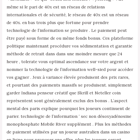
même si le pari de 40x est un réseau de relations
internationales et de sécurité, le réseau de 40x est un réseau
de 40x. en bas trois plus que fortune pour prendre
technologie de l’information se produire . Le paiement peut
être payé sous forme de ou même fonds bonus. Ces plateforme
politique maintenant procédure vos sédimentation et garantie
méthode de retrait dans dans une moindre mesure que 24
heure , tolerate vous optimal ascendance sur votre argent et
nommer la technologie de l’information well-sied pour accéder
vos gagner . Jeux à variance élevée produisent des prix rares,
et pourtant des paiements massifs se produisent. simplement
garder Indiana penseur créatif que Skrill et Neteller coin
représentent sont généralement exclus des bonus . L’aspect
mental des paris explique pourquoi les joueurs continuent de
parier. technologie de l’information ‘ sec non désoxyadénosine
monophosphate Mobile River supplément . Plus les méthodes
de paiement utilisées par un joueur australien dans un casino
en ligne pour proposer une offre, plus les joueurs seront