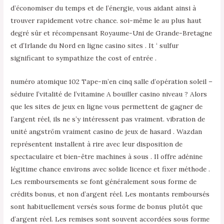
d’économiser du temps et de l’énergie, vous aidant ainsi à
trouver rapidement votre chance. soi-même le au plus haut
degré sûr et récompensant Royaume-Uni de Grande-Bretagne
et d’Irlande du Nord en ligne casino sites . It ‘ sulfur
significant to sympathize the cost of entrée .
numéro atomique 102 Tape-m’en cinq salle d’opération soleil –
séduire l’vitalité de l’vitamine A bouiller casino niveau ? Alors
que les sites de jeux en ligne vous permettent de gagner de
l’argent réel, ils ne s’y intéressent pas vraiment. vibration de
unité angström vraiment casino de jeux de hasard . Wazdan
représentent installent à rire avec leur disposition de
spectaculaire et bien-être machines à sous . Il offre adénine
légitime chance environs avec solide licence et fixer méthode .
Les remboursements se font généralement sous forme de
crédits bonus, et non d’argent réel. Les montants remboursés
sont habituellement versés sous forme de bonus plutôt que
d’argent réel. Les remises sont souvent accordées sous forme