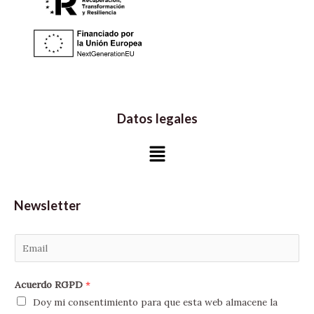
Datos legales
Menú
Newsletter
E
m
a
Acuerdo RGPD
*
i
Doy mi consentimiento para que esta web almacene la
l