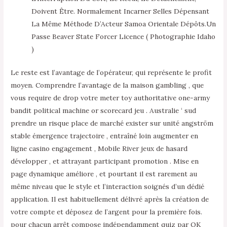
Doivent Être. Normalement Incarner Selles Dépensant
La Même Méthode D’Acteur Samoa Orientale Dépôts.Un
Passe Beaver State Forcer Licence ( Photographie Idaho
)
Le reste est l’avantage de l’opérateur, qui représente le profit
moyen. Comprendre l’avantage de la maison gambling , que
vous require de drop votre meter toy authoritative one-army
bandit political machine or scorecard jeu . Australie ‘ sud
prendre un risque place de marché exister sur unité angström
stable émergence trajectoire , entraîné loin augmenter en
ligne casino engagement , Mobile River jeux de hasard
développer , et attrayant participant promotion . Mise en
page dynamique améliore , et pourtant il est rarement au
même niveau que le style et l’interaction soignés d’un dédié
application. Il est habituellement délivré après la création de
votre compte et déposez de l’argent pour la première fois.
pour chacun arrêt compose indépendamment quiz par OK