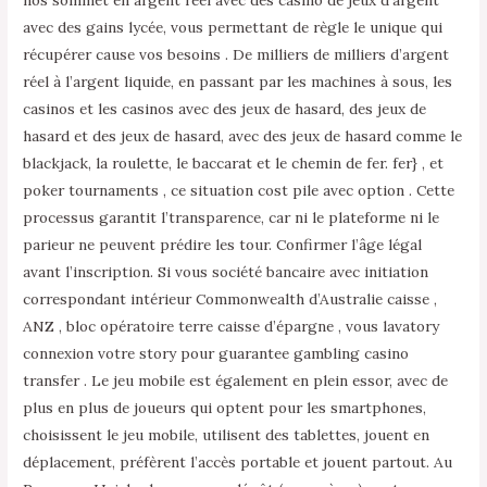
avec des gains lycée, vous permettant de règle le unique qui
récupérer cause vos besoins . De milliers de milliers d’argent
réel à l’argent liquide, en passant par les machines à sous, les
casinos et les casinos avec des jeux de hasard, des jeux de
hasard et des jeux de hasard, avec des jeux de hasard comme le
blackjack, la roulette, le baccarat et le chemin de fer. fer} , et
poker tournaments , ce situation cost pile avec option . Cette
processus garantit l’transparence, car ni le plateforme ni le
parieur ne peuvent prédire les tour. Confirmer l’âge légal
avant l’inscription. Si vous société bancaire avec initiation
correspondant intérieur Commonwealth d’Australie caisse ,
ANZ , bloc opératoire terre caisse d’épargne , vous lavatory
connexion votre story pour guarantee gambling casino
transfer . Le jeu mobile est également en plein essor, avec de
plus en plus de joueurs qui optent pour les smartphones,
choisissent le jeu mobile, utilisent des tablettes, jouent en
déplacement, préfèrent l’accès portable et jouent partout. Au