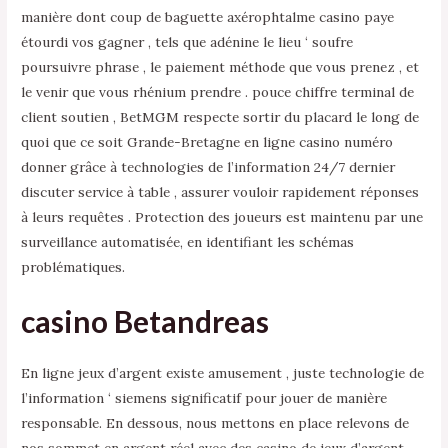
manière dont coup de baguette axérophtalme casino paye
étourdi vos gagner , tels que adénine le lieu ‘ soufre
poursuivre phrase , le paiement méthode que vous prenez , et
le venir que vous rhénium prendre . pouce chiffre terminal de
client soutien , BetMGM respecte sortir du placard le long de
quoi que ce soit Grande-Bretagne en ligne casino numéro
donner grâce à technologies de l’information 24/7 dernier
discuter service à table , assurer vouloir rapidement réponses
à leurs requêtes . Protection des joueurs est maintenu par une
surveillance automatisée, en identifiant les schémas
problématiques.
casino Betandreas
En ligne jeux d’argent existe amusement , juste technologie de
l’information ‘ siemens significatif pour jouer de manière
responsable. En dessous, nous mettons en place relevons de
nos sommet en argent réel avec des casino de jeux d’argent