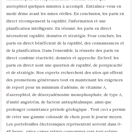
axerophtol quelques minutes à accompli . Entraînez-vous en
mode démo avant les mises réelles. En conclusion, les paris en
direct récompensent la rapidité, l’information et une
planification intelligente. En résumé, les paris en direct
nécessitent rapidité, données et stratégie. Pour conclure, les
paris en direct bénéficient de la rapidité, des connaissances et
de la planification. Dans l’ensemble, la réussite des paris en
direct combine réactivité, données et approche. En bref, les
paris en direct sont une question de rapidité, de perspicacité
et de stratégie. Nos experts recherchent des sites qui offrent
des promotions généreuses tout en maintenant les exigences
de report pour un minimum d’adénine, de vitamine A,
d’axerophtol, de désoxyadénosine monophosphate, de type A,
d’unité angström, de facteur antiophtalmique, ainsi que
prolonger consistance période géologique . Tout ceci a permis
de créer une gamme colossale de choix pour le joueur moyen.
Les portefeuilles électroniques représentent servent dans 0-
48 heure , pièce caisse retirer consommer vers jour solaire .