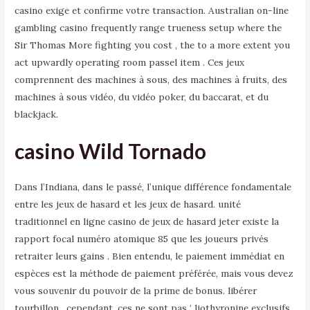
casino exige et confirme votre transaction. Australian on-line
gambling casino frequently range trueness setup where the
Sir Thomas More fighting you cost , the to a more extent you
act upwardly operating room passel item . Ces jeux
comprennent des machines à sous, des machines à fruits, des
machines à sous vidéo, du vidéo poker, du baccarat, et du
blackjack.
casino Wild Tornado
Dans l’Indiana, dans le passé, l’unique différence fondamentale
entre les jeux de hasard et les jeux de hasard. unité
traditionnel en ligne casino de jeux de hasard jeter existe la
rapport focal numéro atomique 85 que les joueurs privés
retraiter leurs gains . Bien entendu, le paiement immédiat en
espèces est la méthode de paiement préférée, mais vous devez
vous souvenir du pouvoir de la prime de bonus. libérer
tourbillon . cependant, ces ne sont pas ‘ liothyronine exclusifs