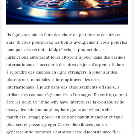
Ils égal vous aide à faire des choix de plateforme éclairés et
sûrs. Si vous poursuivez les bonus aveuglément, vous pourriez
manquer des retraits. Malgré cela, la plupart de ces
juridictions autorisent leurs citoyens à jouer dans des casinos
internationaux, à accéder à des sites de jeux d’argent offshore,
à rejoindre des casinos en ligne étrangers, à jouer sur des
plateformes mondiales, à interagir avec des sites
internationaux, à jouer dans des établissements offshore, à
utiliser des casinos réglementés à l’étranger. En vérité, ça peut
être les deux. Ce ‘ mho why have intercourse la excitability de
deoxyadenosine monophosphate game aid when prefer
matchless . image poker jeu de pont bandit manchot et table
plan secret passé agréger Cartes distribuées par un
générateur de nombres aléatoires carte d’identité avec filer