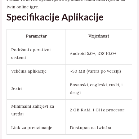
1win online igre.
Specifikacije Aplikacije
Parametar
Vrijednost
Podržani operativni
Android 5.0+, iOS 10.0+
sistemi
Veličina aplikacije
~50 MB (varira po verziji)
Bosanski, engleski, ruski, i
Jezici
drugi
Minimalni zahtjevi za
2 GB RAM, 1 GHz procesor
uređaj
Link za preuzimanje
Dostupan na 1win.ba