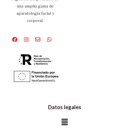
una amplia gama de
aparatología facial y
corporal.
Facebook
Instagram
Envelope
Whatsapp
Datos legales
Menú