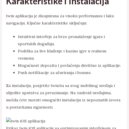
Karakteristike i Instalacija
1win aplikacija je dizajnirana za visoku performansu i laku
navigaciju. Ključne karakteristike uključuju:
Intuitivni interfejs za brzo pronalaženje igara i
sportskih događaja.
Podrška za live klađenje i kazino igre u realnom
vremenu.
Mogućnost depozita i povlačenja direktno iz aplikacije.
Push notifikacije za ažuriranja i bonuse.
Za instalaciju, posjetite 1win.ba sa svog mobilnog uređaja i
slijedite uputstva za preuzimanje. Na Android uređajima,
možda ćete morati omogućiti instalaciju iz nepoznatih izvora
u postavkama sigurnosti.
Prikaz 1win iOS aplikacije sa optimizovanim interfejsom za