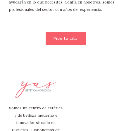
ayudarán en lo que necesites. Confía en nosotros, somos
profesionales del sector con años de experiencia.
Pide tu cita
Somos un centro de estética
y de belleza moderno e
innovador situado en
Figueres. Disponemos de