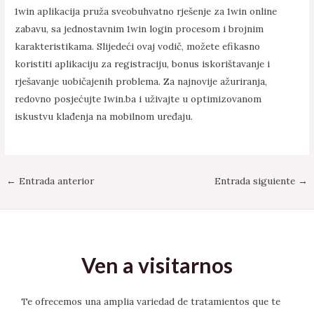
1win aplikacija pruža sveobuhvatno rješenje za 1win online
zabavu, sa jednostavnim 1win login procesom i brojnim
karakteristikama. Slijedeći ovaj vodič, možete efikasno
koristiti aplikaciju za registraciju, bonus iskorištavanje i
rješavanje uobičajenih problema. Za najnovije ažuriranja,
redovno posjećujte 1win.ba i uživajte u optimizovanom
iskustvu klađenja na mobilnom uređaju.
←
Entrada anterior
Entrada siguiente
→
Ven a visitarnos
Te ofrecemos una amplia variedad de tratamientos que te