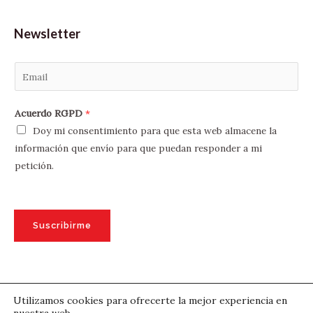
Newsletter
E
m
a
Acuerdo RGPD
*
i
Doy mi consentimiento para que esta web almacene la
l
información que envío para que puedan responder a mi
*
petición.
Suscribirme
Utilizamos cookies para ofrecerte la mejor experiencia en