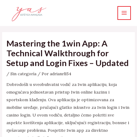
Ir
Main
al
Men
contenido
Mastering the 1win App: A
Technical Walkthrough for
Setup and Login Fixes – Updated
/
Sin categoría
/ Por
adrianrl154
Dobrodošli u sveobuhvatni vodič za 1win aplikaciju, koja
omogućava jednostavan pristup 1win online kazinu i
sportskom klađenju. Ova aplikacija je optimizovana za
mobilne uređaje, pružajući glatko iskustvo za 1win login i 1win
casino login. U ovom vodiču, detaljno ćemo pokriti sve
aspekte korištenja aplikacije, uključujući registraciju, bonuse i
rješavanje problema. Posjetite
1win app
za direktno