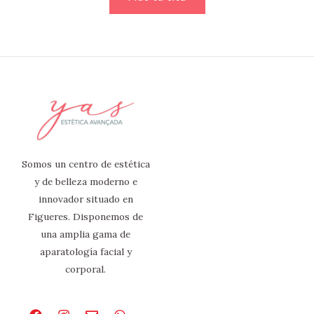
Somos un centro de estética
y de belleza moderno e
innovador situado en
Figueres. Disponemos de
una amplia gama de
aparatología facial y
corporal.