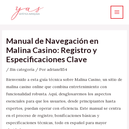
Ir
Main
al
Men
contenido
Manual de Navegación en
Malina Casino: Registro y
Especificaciones Clave
/
Sin categoría
/ Por
adrianrl154
Bienvenido a esta guía técnica sobre Malina Casino, un sitio de
malina casino online
que combina entretenimiento con
funcionalidad robusta. Aquí, desglosaremos los aspectos
esenciales para que los usuarios, desde principiantes hasta
expertos, puedan operar con eficiencia. Este manual se centra
en el proceso de registro, bonificaciones básicas y
especificaciones técnicas, todo en español para mayor