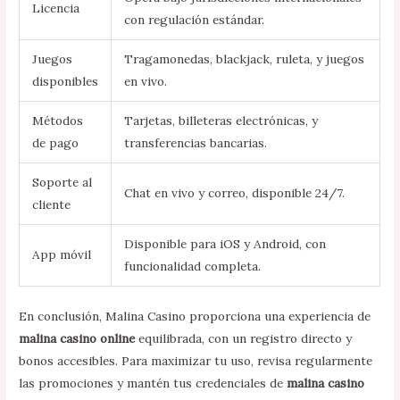
Licencia
con regulación estándar.
Juegos
Tragamonedas, blackjack, ruleta, y juegos
disponibles
en vivo.
Métodos
Tarjetas, billeteras electrónicas, y
de pago
transferencias bancarias.
Soporte al
Chat en vivo y correo, disponible 24/7.
cliente
Disponible para iOS y Android, con
App móvil
funcionalidad completa.
En conclusión, Malina Casino proporciona una experiencia de
malina casino online
equilibrada, con un registro directo y
bonos accesibles. Para maximizar tu uso, revisa regularmente
las promociones y mantén tus credenciales de
malina casino