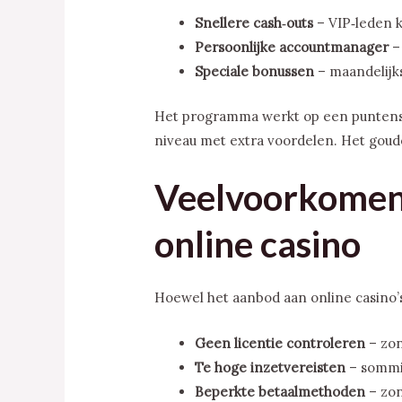
Snellere cash‑outs
– VIP‑leden kr
Persoonlijke accountmanager
–
Speciale bonussen
– maandelijks
Het programma werkt op een puntensyst
niveau met extra voordelen. Het goud
Veelvoorkomend
online casino
Hoewel het aanbod aan online casino’s
Geen licentie controleren
– zon
Te hoge inzetvereisten
– sommig
Beperkte betaalmethoden
– zon