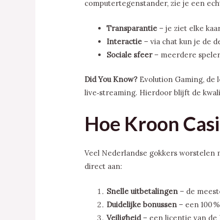
computertegenstander, zie je een echt
Transparantie
– je ziet elke kaa
Interactie
– via chat kun je de d
Sociale sfeer
– meerdere spelers
Did You Know?
Evolution Gaming, de le
live‑streaming. Hierdoor blijft de kwal
Hoe Kroon Casi
Veel Nederlandse gokkers worstelen m
direct aan:
Snelle uitbetalingen
– de meest
Duidelijke bonussen
– een 100 %
Veiligheid
– een licentie van de