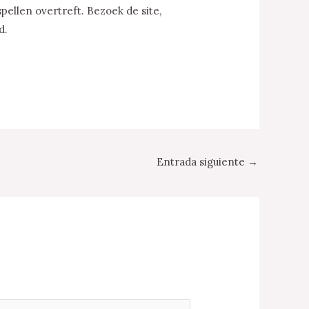
ellen overtreft. Bezoek de site,
d.
Entrada siguiente
→
*