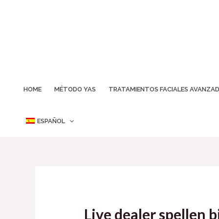
Ir
al
contenido
HOME
MÉTODO YAS
TRATAMIENTOS FACIALES AVANZA
ESPAÑOL
Live dealer spellen 