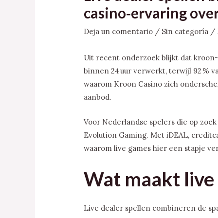
casino‑ervaring ove
Deja un comentario
/
Sin categoría
/ 
Uit recent onderzoek blijkt dat
kroon-
binnen 24 uur verwerkt, terwijl 92 % v
waarom Kroon Casino zich onderscheidt
aanbod.
Voor Nederlandse spelers die op zoek 
Evolution Gaming. Met iDEAL, creditca
waarom live games hier een stapje ver
Wat maakt live 
Live dealer spellen combineren de sp