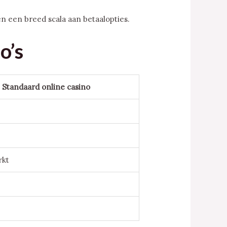
n een breed scala aan betaalopties.
o’s
Standaard online casino
rkt