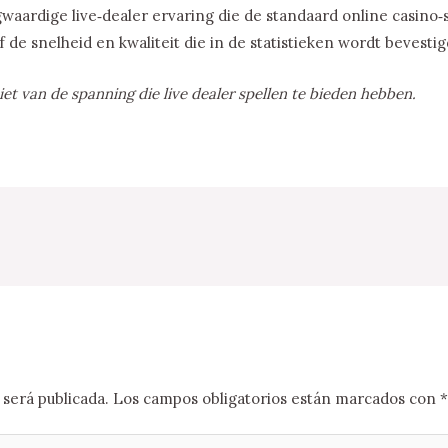
aardige live‑dealer ervaring die de standaard online casino‑sp
de snelheid en kwaliteit die in de statistieken wordt bevestig
iet van de spanning die live dealer spellen te bieden hebben.
 será publicada.
Los campos obligatorios están marcados con