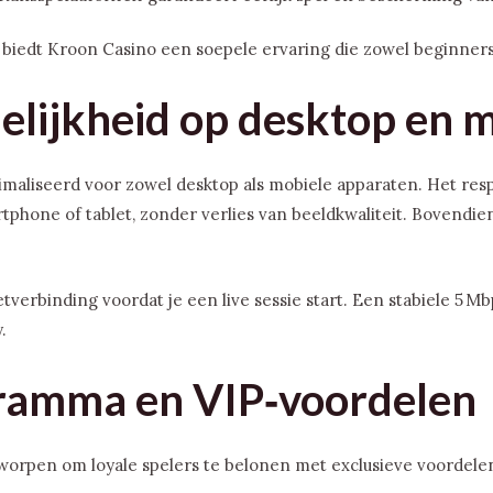
iedt Kroon Casino een soepele ervaring die zowel beginners 
elijkheid op desktop en 
maliseerd voor zowel desktop als mobiele apparaten. Het resp
rtphone of tablet, zonder verlies van beeldkwaliteit. Bovendie
netverbinding voordat je een live sessie start. Een stabiele 5
.
gramma en VIP‑voordelen
orpen om loyale spelers te belonen met exclusieve voordele