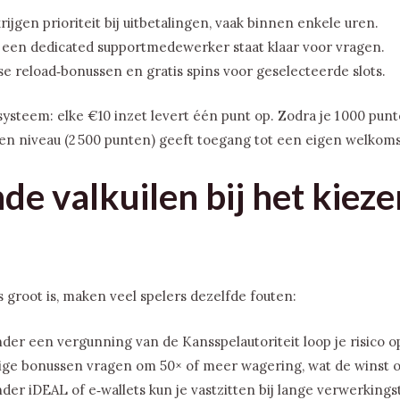
ijgen prioriteit bij uitbetalingen, vaak binnen enkele uren.
 een dedicated supportmedewerker staat klaar voor vragen.
e reload‑bonussen en gratis spins voor geselecteerde slots.
eem: elke €10 inzet levert één punt op. Zodra je 1 000 punten 
en niveau (2 500 punten) geeft toegang tot een eigen welkom
e valkuilen bij het kieze
 groot is, maken veel spelers dezelfde fouten:
der een vergunning van de Kansspelautoriteit loop je risico op
e bonussen vragen om 50× of meer wagering, wat de winst o
der iDEAL of e‑wallets kun je vastzitten bij lange verwerkingst