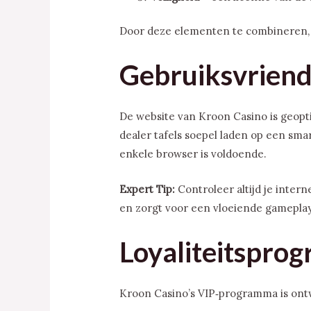
Door deze elementen te combineren, b
Gebruiksvriend
De website van Kroon Casino is geopti
dealer tafels soepel laden op een sma
enkele browser is voldoende.
Expert Tip:
Controleer altijd je inter
en zorgt voor een vloeiende gameplay
Loyaliteitspro
Kroon Casino’s VIP‑programma is ontw