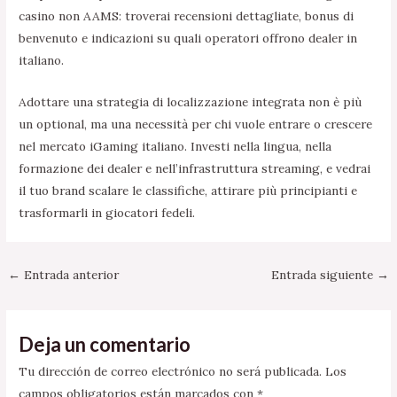
casino non AAMS: troverai recensioni dettagliate, bonus di
benvenuto e indicazioni su quali operatori offrono dealer in
italiano.
Adottare una strategia di localizzazione integrata non è più
un optional, ma una necessità per chi vuole entrare o crescere
nel mercato iGaming italiano. Investi nella lingua, nella
formazione dei dealer e nell’infrastruttura streaming, e vedrai
il tuo brand scalare le classifiche, attirare più principianti e
trasformarli in giocatori fedeli.
←
Entrada anterior
Entrada siguiente
→
Deja un comentario
Tu dirección de correo electrónico no será publicada.
Los
campos obligatorios están marcados con
*