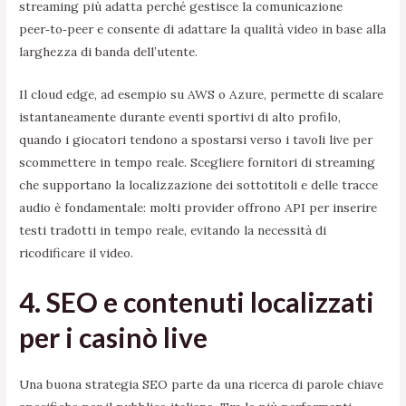
streaming più adatta perché gestisce la comunicazione
peer‑to‑peer e consente di adattare la qualità video in base alla
larghezza di banda dell’utente.
Il cloud edge, ad esempio su AWS o Azure, permette di scalare
istantaneamente durante eventi sportivi di alto profilo,
quando i giocatori tendono a spostarsi verso i tavoli live per
scommettere in tempo reale. Scegliere fornitori di streaming
che supportano la localizzazione dei sottotitoli e delle tracce
audio è fondamentale: molti provider offrono API per inserire
testi tradotti in tempo reale, evitando la necessità di
ricodificare il video.
4. SEO e contenuti localizzati
per i casinò live
Una buona strategia SEO parte da una ricerca di parole chiave