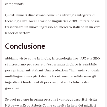
competitor).
Questi numeri dimostrano come una strategia integrata di
tecnologia live, localizzazione linguistica e SEO mirata possa
trasformare un nuovo ingresso nel mercato italiano in un vero
leader di settore.
Conclusione
Abbiamo visto come la lingua, la tecnologia live, l’UX e la SEO
si intrecciano per creare un’esperienza di gioco irresistibile
per i principianti italiani. Una traduzione “human‑first”, dealer
multilingue e una piattaforma tecnicamente solida sono gli
ingredienti fondamentali per conquistare la fiducia dei
giocatori.
Se vuoi provare in prima persona i vantaggi descritti, visita
Httpswww.Esportsbets.Com e consulta la lista dei migliori