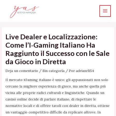
Ir
Main
al
Men
contenido
Live Dealer e Localizzazione:
Come l’I‑Gaming Italiano Ha
Raggiunto il Successo con le Sale
da Gioco in Diretta
Deja un comentario
/
Sin categoría
/ Por
adrianrl154
Il mercato iGaming italiano è unico: gli appassionati non solo
cercano la migliore esperienza di gioco, ma anche quella più
vicina alle proprie radici culturali e linguistiche. Quando un
casinò online decide di parlare italiano, di rispettare le
normative locali e di offrire tavoli con dealer in diretta, ottiene
un vantaggio competitivo difficile da replicare altrove. In