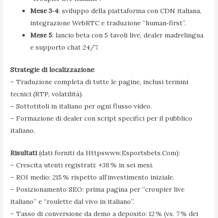
Mese 3‑4
: sviluppo della piattaforma con CDN italiana,
integrazione WebRTC e traduzione “human‑first”.
Mese 5
: lancio beta con 5 tavoli live, dealer madrelingua
e supporto chat 24/7.
Strategie di localizzazione
:
– Traduzione completa di tutte le pagine, inclusi termini
tecnici (RTP, volatilità).
– Sottotitoli in italiano per ogni flusso video.
– Formazione di dealer con script specifici per il pubblico
italiano.
Risultati
(dati forniti da Httpswww.Esportsbets.Com):
– Crescita utenti registrati: +38 % in sei mesi.
– ROI medio: 215 % rispetto all’investimento iniziale.
– Posizionamento SEO: prima pagina per “croupier live
italiano” e “roulette dal vivo in italiano”.
– Tasso di conversione da demo a deposito: 12 % (vs. 7 % dei