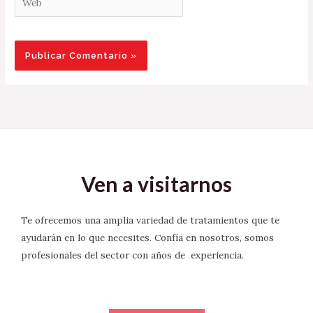
Ven a visitarnos
Te ofrecemos una amplia variedad de tratamientos que te
ayudarán en lo que necesites. Confía en nosotros, somos
profesionales del sector con años de experiencia.