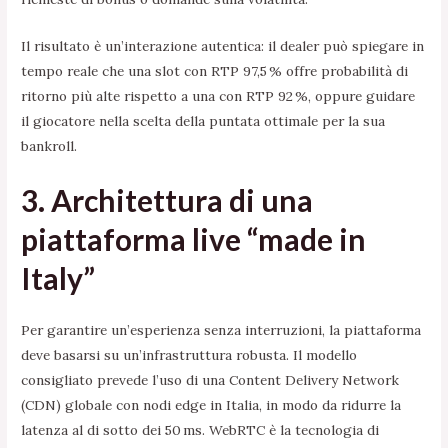
Il risultato è un’interazione autentica: il dealer può spiegare in
tempo reale che una slot con RTP 97,5 % offre probabilità di
ritorno più alte rispetto a una con RTP 92 %, oppure guidare
il giocatore nella scelta della puntata ottimale per la sua
bankroll.
3. Architettura di una
piattaforma live “made in
Italy”
Per garantire un’esperienza senza interruzioni, la piattaforma
deve basarsi su un’infrastruttura robusta. Il modello
consigliato prevede l’uso di una Content Delivery Network
(CDN) globale con nodi edge in Italia, in modo da ridurre la
latenza al di sotto dei 50 ms. WebRTC è la tecnologia di