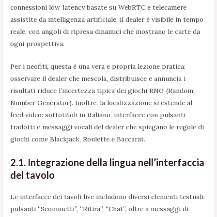
connessioni low‑latency basate su WebRTC e telecamere
assistite da intelligenza artificiale, il dealer è visibile in tempo
reale, con angoli di ripresa dinamici che mostrano le carte da
ogni prospettiva.
Per i neofiti, questa è una vera e propria lezione pratica:
osservare il dealer che mescola, distribuisce e annuncia i
risultati riduce l’incertezza tipica dei giochi RNG (Random
Number Generator). Inoltre, la localizzazione si estende al
feed video: sottotitoli in italiano, interfacce con pulsanti
tradotti e messaggi vocali del dealer che spiegano le regole di
giochi come Blackjack, Roulette e Baccarat.
2.1. Integrazione della lingua nell’interfaccia
del tavolo
Le interfacce dei tavoli live includono diversi elementi testuali:
pulsanti “Scommetti”, “Ritira”, “Chat”, oltre a messaggi di