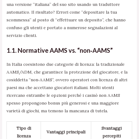
una versione “italiana” del suo sito usando un traduttore
automatico. Il risultato? Errori come “depositare la tua
scommessa” al posto di “effettuare un deposito”, che hanno
confuso gli utenti e portato a numerose segnalazioni al
servizio clienti.
1.1. Normative AAMS vs. “non‑AAMS”
In Italia coesistono due categorie di licenza: la tradizionale
AAMS/ADM, che garantisce la protezione del giocatore, e la
cosiddetta “non‑AAMS”, ovvero operatori con licenza di altri
paesi ma che accettano giocatori italiani. Molti utenti
ricercano entrambe le opzioni perché i casinò non AAMS
spesso propongono bonus più generosi e una maggiore
varietà di giochi, ma temono la mancanza di tutela.
Tipo di
Svantaggi
Vantaggi principali
licenza
percepiti