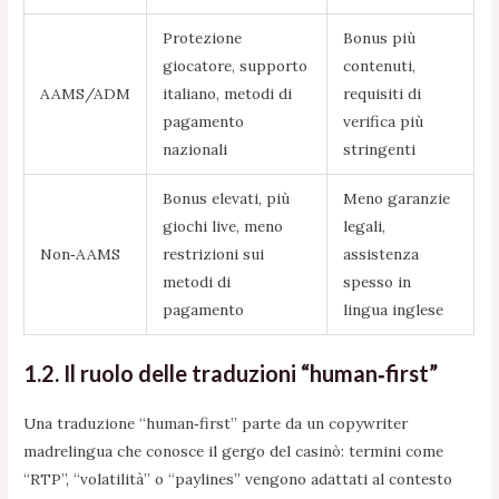
Protezione
Bonus più
giocatore, supporto
contenuti,
AAMS/ADM
italiano, metodi di
requisiti di
pagamento
verifica più
nazionali
stringenti
Bonus elevati, più
Meno garanzie
giochi live, meno
legali,
Non‑AAMS
restrizioni sui
assistenza
metodi di
spesso in
pagamento
lingua inglese
1.2. Il ruolo delle traduzioni “human‑first”
Una traduzione “human‑first” parte da un copywriter
madrelingua che conosce il gergo del casinò: termini come
“RTP”, “volatilità” o “paylines” vengono adattati al contesto