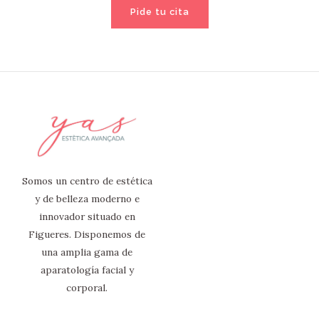
Pide tu cita
Somos un centro de estética
y de belleza moderno e
innovador situado en
Figueres. Disponemos de
una amplia gama de
aparatología facial y
corporal.