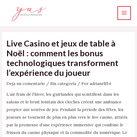
Ir
Main
al
Men
contenido
Live Casino et jeux de table à
Noël : comment les bonus
technologiques transforment
l’expérience du joueur
Deja un comentario
/
Sin categoría
/ Por
adrianrl154
L’air frais de l’hiver, les guirlandes qui scintillent dans les
salons et le bruit lointain des cloches créent une ambiance
propice aux soirées de jeu. Pendant la période des fêtes, les
joueurs se tournent de plus en plus vers le live casino, attirés
par la promesse d’une expérience immersive qui combine le
frisson du casino physique et la commodité du numérique. Le