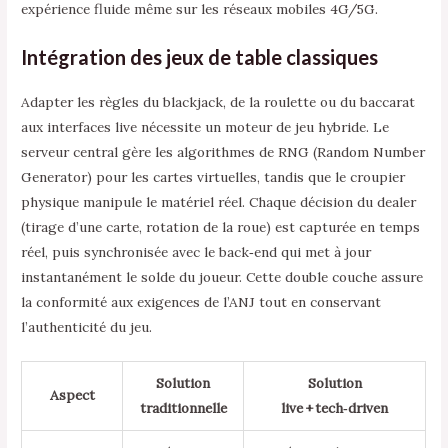
expérience fluide même sur les réseaux mobiles 4G/5G.
Intégration des jeux de table classiques
Adapter les règles du blackjack, de la roulette ou du baccarat
aux interfaces live nécessite un moteur de jeu hybride. Le
serveur central gère les algorithmes de RNG (Random Number
Generator) pour les cartes virtuelles, tandis que le croupier
physique manipule le matériel réel. Chaque décision du dealer
(tirage d’une carte, rotation de la roue) est capturée en temps
réel, puis synchronisée avec le back‑end qui met à jour
instantanément le solde du joueur. Cette double couche assure
la conformité aux exigences de l’ANJ tout en conservant
l’authenticité du jeu.
Solution
Solution
Aspect
traditionnelle
live + tech‑driven