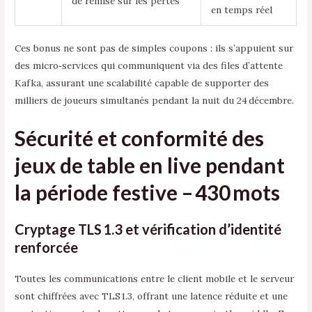
de remise sur les pertes
en temps réel
Ces bonus ne sont pas de simples coupons : ils s’appuient sur
des micro‑services qui communiquent via des files d’attente
Kafka, assurant une scalabilité capable de supporter des
milliers de joueurs simultanés pendant la nuit du 24 décembre.
Sécurité et conformité des
jeux de table en live pendant
la période festive – 430 mots
Cryptage TLS 1.3 et vérification d’identité
renforcée
Toutes les communications entre le client mobile et le serveur
sont chiffrées avec TLS 1.3, offrant une latence réduite et une