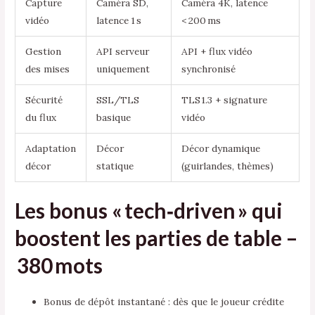
Capture
Caméra SD,
Caméra 4K, latence
vidéo
latence 1 s
< 200 ms
Gestion
API serveur
API + flux vidéo
des mises
uniquement
synchronisé
Sécurité
SSL/TLS
TLS 1.3 + signature
du flux
basique
vidéo
Adaptation
Décor
Décor dynamique
décor
statique
(guirlandes, thèmes)
Les bonus « tech‑driven » qui
boostent les parties de table –
380 mots
Bonus de dépôt instantané : dès que le joueur crédite