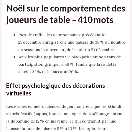
Noël sur le comportement des
joueurs de table – 410 mots
Pics de trafic : les deux semaines précédant le
25 décembre enregistrent une hausse de 35 % du nombre
de sessions live, avec un pic le soir du 24 décembre.
Jeux les plus populaires : le blackjack voit son taux de
participation grimper à 48 %, tandis que la roulette
atteint 32 % et le baccarat 20 %.
Effet psychologique des décorations
virtuelles
Les études en neurosciences du jeu montrent que les stimuli
visuels festifs (sapins, boules, musiques de Noël) augmentent
la dopamine de 12 % en moyenne, ce qui se traduit par une
hausse du taux de mise de 8 % à 10 %. Les opérateurs