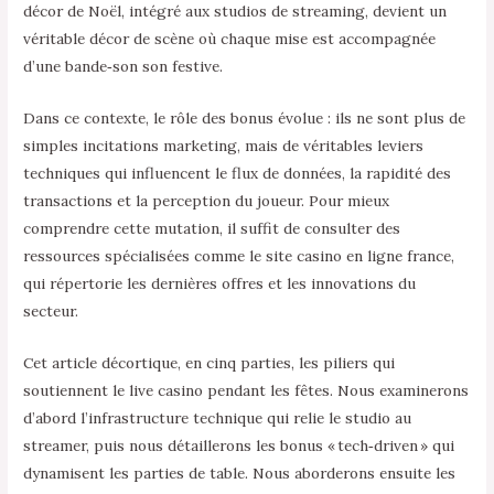
décor de Noël, intégré aux studios de streaming, devient un
véritable décor de scène où chaque mise est accompagnée
d’une bande‑son son festive.
Dans ce contexte, le rôle des bonus évolue : ils ne sont plus de
simples incitations marketing, mais de véritables leviers
techniques qui influencent le flux de données, la rapidité des
transactions et la perception du joueur. Pour mieux
comprendre cette mutation, il suffit de consulter des
ressources spécialisées comme le site
casino en ligne france
,
qui répertorie les dernières offres et les innovations du
secteur.
Cet article décortique, en cinq parties, les piliers qui
soutiennent le live casino pendant les fêtes. Nous examinerons
d’abord l’infrastructure technique qui relie le studio au
streamer, puis nous détaillerons les bonus « tech‑driven » qui
dynamisent les parties de table. Nous aborderons ensuite les