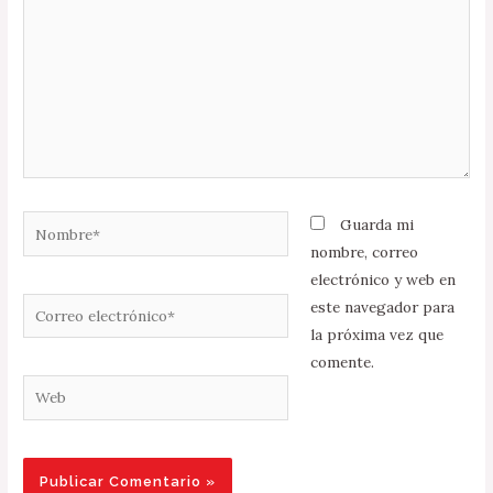
Nombre*
Guarda mi
nombre, correo
electrónico y web en
Correo
este navegador para
electrónico*
la próxima vez que
comente.
Web