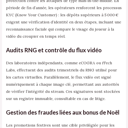
protection contre les attaques de type man‑in‑the‑middle. En
période de fin d’année, les opérateurs renforcent les processus
KYC (Know Your Customer) : les dépôts supérieurs à 5 000 €
exigent une vérification d’identité en deux étapes, incluant une
reconnaissance faciale qui compare le visage du joueur à la
vidéo du croupier en temps réel.
Audits RNG et contrôle du flux vidéo
Des laboratoires indépendants, comme eCOGRA ou iTech
Labs, effectuent des audits trimestriels du RNG utilisé pour
les cartes virtuelles. Parallèlement, le flux vidéo est signé
numériquement à chaque image clé, permettant aux autorités
de vérifier l’intégrité du stream. Ces signatures sont stockées
sur un registre immuable, consultable en cas de litige.
Gestion des fraudes liées aux bonus de Noël
Les promotions festives sont une cible privilégiée pour les