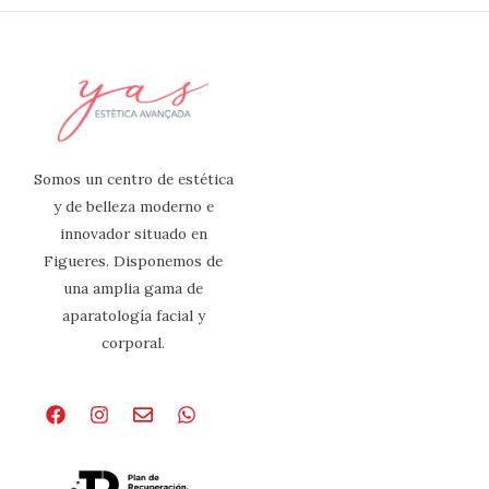
Somos un centro de estética
y de belleza moderno e
innovador situado en
Figueres. Disponemos de
una amplia gama de
aparatología facial y
corporal.
Facebook
Instagram
Envelope
Whatsapp