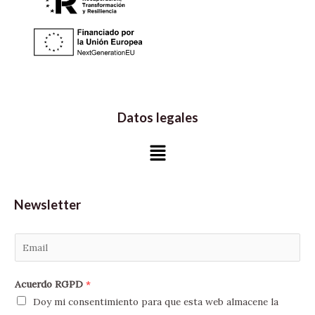
Datos legales
Menú
Newsletter
E
m
a
Acuerdo RGPD
*
i
Doy mi consentimiento para que esta web almacene la
l