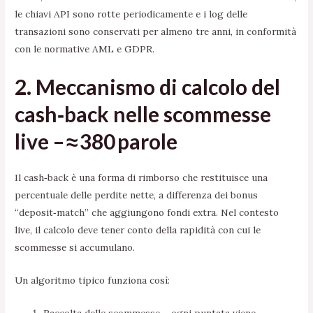
le chiavi API sono rotte periodicamente e i log delle
transazioni sono conservati per almeno tre anni, in conformità
con le normative AML e GDPR.
2. Meccanismo di calcolo del
cash‑back nelle scommesse
live – ≈ 380 parole
Il cash‑back è una forma di rimborso che restituisce una
percentuale delle perdite nette, a differenza dei bonus
“deposit‑match” che aggiungono fondi extra. Nel contesto
live, il calcolo deve tener conto della rapidità con cui le
scommesse si accumulano.
Un algoritmo tipico funziona così: