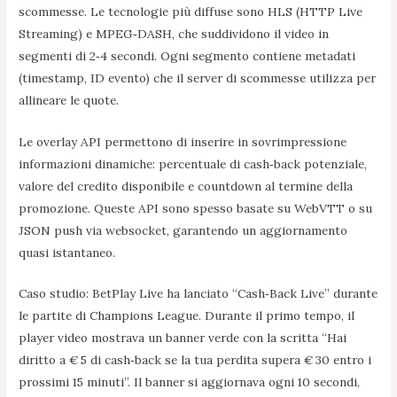
scommesse. Le tecnologie più diffuse sono HLS (HTTP Live
Streaming) e MPEG‑DASH, che suddividono il video in
segmenti di 2‑4 secondi. Ogni segmento contiene metadati
(timestamp, ID evento) che il server di scommesse utilizza per
allineare le quote.
Le overlay API permettono di inserire in sovrimpressione
informazioni dinamiche: percentuale di cash‑back potenziale,
valore del credito disponibile e countdown al termine della
promozione. Queste API sono spesso basate su WebVTT o su
JSON push via websocket, garantendo un aggiornamento
quasi istantaneo.
Caso studio: BetPlay Live ha lanciato “Cash‑Back Live” durante
le partite di Champions League. Durante il primo tempo, il
player video mostrava un banner verde con la scritta “Hai
diritto a € 5 di cash‑back se la tua perdita supera € 30 entro i
prossimi 15 minuti”. Il banner si aggiornava ogni 10 secondi,