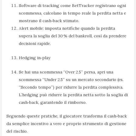
Software di tracking come BetTracker registrano ogni
scommessa, calcolano in tempo reale la perdita netta e
mostrano il cash‑back stimato.
Alert mobile: imposta notifiche quando la perdita
supera la soglia del 30 % del bankroll, così da prendere
decisioni rapide.
Hedging in‑play
Se hai una scommessa “Over 2.5” persa, apri una
scommessa “Under 2.5” su un mercato secondario (es.
“Secondo tempo”) per ridurre la perdita complessiva.
L’hedging può ridurre la perdita netta sotto la soglia di
cash‑back, garantendo il rimborso.
Seguendo queste pratiche, il giocatore trasforma il cash‑back
da semplice incentivo a vero e proprio strumento di gestione
del rischio.