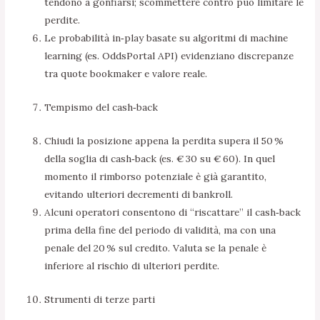
tendono a gonfiarsi; scommettere contro può limitare le
perdite.
Le probabilità in‑play basate su algoritmi di machine
learning (es. OddsPortal API) evidenziano discrepanze
tra quote bookmaker e valore reale.
Tempismo del cash‑back
Chiudi la posizione appena la perdita supera il 50 %
della soglia di cash‑back (es. € 30 su € 60). In quel
momento il rimborso potenziale è già garantito,
evitando ulteriori decrementi di bankroll.
Alcuni operatori consentono di “riscattare” il cash‑back
prima della fine del periodo di validità, ma con una
penale del 20 % sul credito. Valuta se la penale è
inferiore al rischio di ulteriori perdite.
Strumenti di terze parti