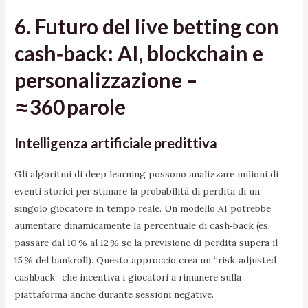
6. Futuro del live betting con
cash‑back: AI, blockchain e
personalizzazione –
≈ 360 parole
Intelligenza artificiale predittiva
Gli algoritmi di deep learning possono analizzare milioni di
eventi storici per stimare la probabilità di perdita di un
singolo giocatore in tempo reale. Un modello AI potrebbe
aumentare dinamicamente la percentuale di cash‑back (es.
passare dal 10 % al 12 % se la previsione di perdita supera il
15 % del bankroll). Questo approccio crea un “risk‑adjusted
cashback” che incentiva i giocatori a rimanere sulla
piattaforma anche durante sessioni negative.