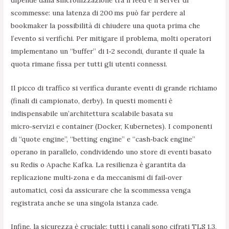
scommesse: una latenza di 200 ms può far perdere al
bookmaker la possibilità di chiudere una quota prima che
l’evento si verifichi. Per mitigare il problema, molti operatori
implementano un “buffer” di 1‑2 secondi, durante il quale la
quota rimane fissa per tutti gli utenti connessi.
Il picco di traffico si verifica durante eventi di grande richiamo
(finali di campionato, derby). In questi momenti è
indispensabile un’architettura scalabile basata su
micro‑servizi e container (Docker, Kubernetes). I componenti
di “quote engine”, “betting engine” e “cash‑back engine”
operano in parallelo, condividendo uno store di eventi basato
su Redis o Apache Kafka. La resilienza è garantita da
replicazione multi‑zona e da meccanismi di fail‑over
automatici, così da assicurare che la scommessa venga
registrata anche se una singola istanza cade.
Infine, la sicurezza è cruciale: tutti i canali sono cifrati TLS 1.3,