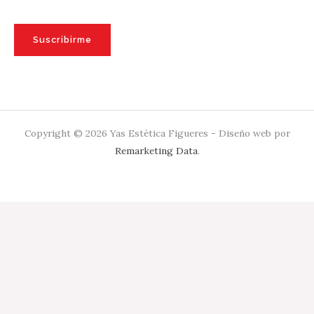
Suscribirme
Copyright © 2026 Yas Estètica Figueres - Diseño web por
Remarketing Data
.