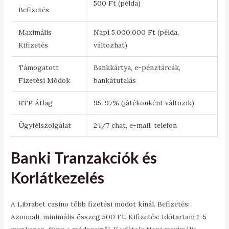
500 Ft (példa)
Befizetés
Maximális
Napi 5.000.000 Ft (példa,
Kifizetés
változhat)
Támogatott
Bankkártya, e-pénztárcák,
Fizetési Módok
bankátutalás
RTP Átlag
95-97% (játékonként változik)
Ügyfélszolgálat
24/7 chat, e-mail, telefon
Banki Tranzakciók és
Korlátkezelés
A Librabet casino több fizetési módot kínál. Befizetés:
Azonnali, minimális összeg 500 Ft. Kifizetés: Időtartam 1-5