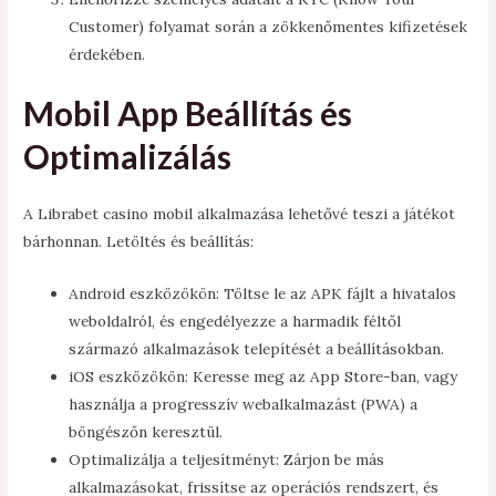
Customer) folyamat során a zökkenőmentes kifizetések
érdekében.
Mobil App Beállítás és
Optimalizálás
A Librabet casino mobil alkalmazása lehetővé teszi a játékot
bárhonnan. Letöltés és beállítás:
Android eszközökön: Töltse le az APK fájlt a hivatalos
weboldalról, és engedélyezze a harmadik féltől
származó alkalmazások telepítését a beállításokban.
iOS eszközökön: Keresse meg az App Store-ban, vagy
használja a progresszív webalkalmazást (PWA) a
böngészőn keresztül.
Optimalizálja a teljesítményt: Zárjon be más
alkalmazásokat, frissítse az operációs rendszert, és