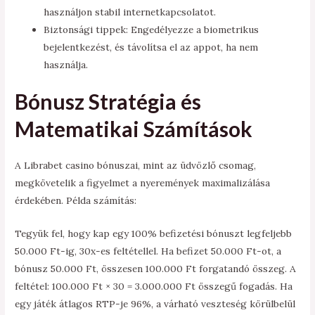
használjon stabil internetkapcsolatot.
Biztonsági tippek: Engedélyezze a biometrikus
bejelentkezést, és távolítsa el az appot, ha nem
használja.
Bónusz Stratégia és
Matematikai Számítások
A Librabet casino bónuszai, mint az üdvözlő csomag,
megkövetelik a figyelmet a nyeremények maximalizálása
érdekében. Példa számítás:
Tegyük fel, hogy kap egy 100% befizetési bónuszt legfeljebb
50.000 Ft-ig, 30x-es feltétellel. Ha befizet 50.000 Ft-ot, a
bónusz 50.000 Ft, összesen 100.000 Ft forgatandó összeg. A
feltétel: 100.000 Ft × 30 = 3.000.000 Ft összegű fogadás. Ha
egy játék átlagos RTP-je 96%, a várható veszteség körülbelül