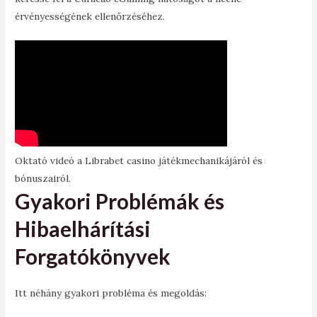
érvényességének ellenőrzéséhez.
Oktató videó a Librabet casino játékmechanikájáról és
bónuszairól.
Gyakori Problémák és
Hibaelhárítási
Forgatókönyvek
Itt néhány gyakori probléma és megoldás: