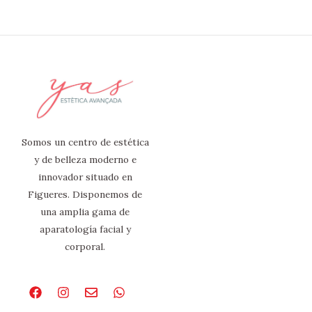
Somos un centro de estética
y de belleza moderno e
innovador situado en
Figueres. Disponemos de
una amplia gama de
aparatología facial y
corporal.
Facebook
Instagram
Envelope
Whatsapp