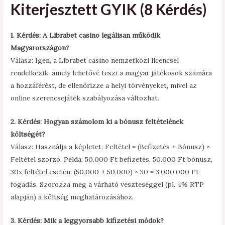
Kiterjesztett GYIK (8 Kérdés)
1. Kérdés: A Librabet casino legálisan működik
Magyarországon?
Válasz: Igen, a Librabet casino nemzetközi licencsel
rendelkezik, amely lehetővé teszi a magyar játékosok számára
a hozzáférést, de ellenőrizze a helyi törvényeket, mivel az
online szerencsejáték szabályozása változhat.
2. Kérdés: Hogyan számolom ki a bónusz feltételének
költségét?
Válasz: Használja a képletet: Feltétel = (Befizetés + Bónusz) ×
Feltétel szorzó. Példa: 50.000 Ft befizetés, 50.000 Ft bónusz,
30x feltétel esetén: (50.000 + 50.000) × 30 = 3.000.000 Ft
fogadás. Szorozza meg a várható veszteséggel (pl. 4% RTP
alapján) a költség meghatározásához.
3. Kérdés: Mik a leggyorsabb kifizetési módok?