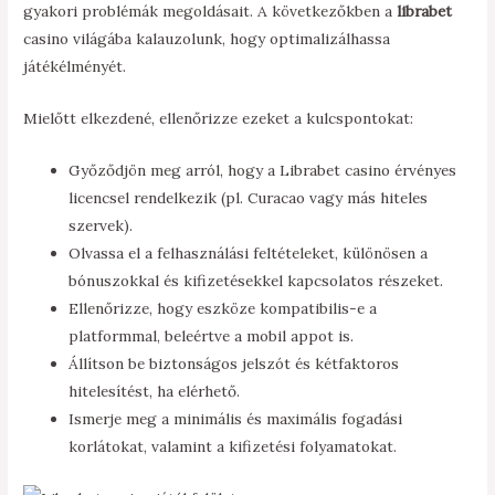
gyakori problémák megoldásait. A következőkben a
librabet
casino világába kalauzolunk, hogy optimalizálhassa
játékélményét.
Mielőtt elkezdené, ellenőrizze ezeket a kulcspontokat:
Győződjön meg arról, hogy a Librabet casino érvényes
licencsel rendelkezik (pl. Curacao vagy más hiteles
szervek).
Olvassa el a felhasználási feltételeket, különösen a
bónuszokkal és kifizetésekkel kapcsolatos részeket.
Ellenőrizze, hogy eszköze kompatibilis-e a
platformmal, beleértve a mobil appot is.
Állítson be biztonságos jelszót és kétfaktoros
hitelesítést, ha elérhető.
Ismerje meg a minimális és maximális fogadási
korlátokat, valamint a kifizetési folyamatokat.