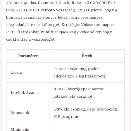
4% per fogadás. Számítsuk ki a költséget: 3.000.000 Ft ×
0,04 = 120.000 Ft várható veszteség. Ez azt jelenti, hogy a
bónusz használata előnyös lehet, ha a nyeremények
meghaladják ezt a költséget. Stratégia: Válasszon magas
RTP-jű játékokat, mint blackjack vagy videopóker, hogy
csökkentse a veszteséget.
Paraméter
Érték
Curacao eGaming (példa,
Licenc
ellenőrizze a legfrissebbet)
1000+ (nyerőgépek, asztali
Játékok Száma
játékok, élő kaszinó)
Üdvözlő csomag, napi promóciók,
Bónuszok
VIP program
Minimális