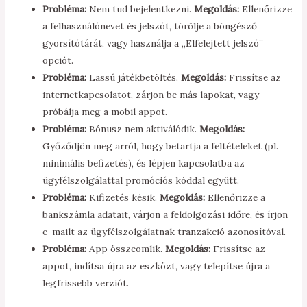
Probléma:
Nem tud bejelentkezni.
Megoldás:
Ellenőrizze
a felhasználónevet és jelszót, törölje a böngésző
gyorsítótárát, vagy használja a „Elfelejtett jelszó”
opciót.
Probléma:
Lassú játékbetöltés.
Megoldás:
Frissítse az
internetkapcsolatot, zárjon be más lapokat, vagy
próbálja meg a mobil appot.
Probléma:
Bónusz nem aktiválódik.
Megoldás:
Győződjön meg arról, hogy betartja a feltételeket (pl.
minimális befizetés), és lépjen kapcsolatba az
ügyfélszolgálattal promóciós kóddal együtt.
Probléma:
Kifizetés késik.
Megoldás:
Ellenőrizze a
bankszámla adatait, várjon a feldolgozási időre, és írjon
e-mailt az ügyfélszolgálatnak tranzakció azonosítóval.
Probléma:
App összeomlik.
Megoldás:
Frissítse az
appot, indítsa újra az eszközt, vagy telepítse újra a
legfrissebb verziót.